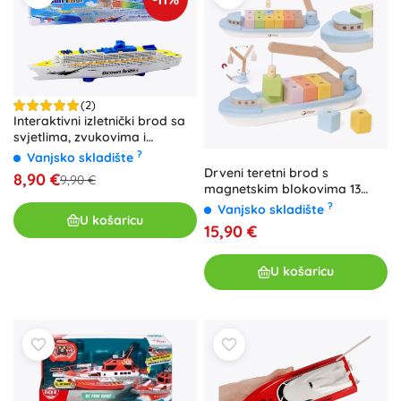
(2)
Interaktivni izletnički brod sa
svjetlima, zvukovima i
izbjegavanjem prepreka
?
Vanjsko skladište
Drveni teretni brod s
8,90 €
9,90 €
magnetskim blokovima 13
kom – Classic World
?
Vanjsko skladište
U košaricu
15,90 €
U košaricu