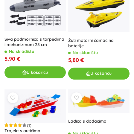
Siva podmornica s torpedima
Žuti motorni čamac na
i mehanizmom 28 cm
baterije
Na skladištu
Na skladištu
5,90 €
5,80 €
U košaricu
U košaricu
Lađica s dodacima
(1)
Trajekt s autićima
Na skladištu