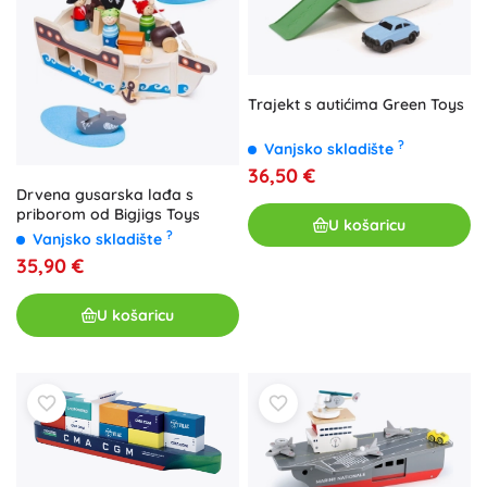
Trajekt s autićima Green Toys
?
Vanjsko skladište
36,50 €
Drvena gusarska lađa s
priborom od Bigjigs Toys
U košaricu
?
Vanjsko skladište
35,90 €
U košaricu