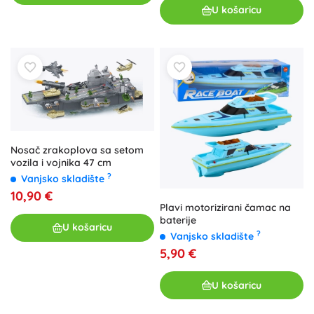
U košaricu
Nosač zrakoplova sa setom
vozila i vojnika 47 cm
?
Vanjsko skladište
10,90 €
Plavi motorizirani čamac na
baterije
U košaricu
?
Vanjsko skladište
5,90 €
U košaricu