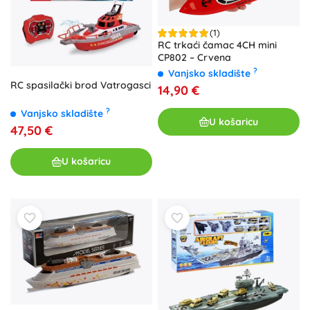
(1)
RC trkaći čamac 4CH mini
CP802 – Crvena
?
Vanjsko skladište
RC spasilački brod Vatrogasci
14,90 €
?
Vanjsko skladište
U košaricu
47,50 €
U košaricu