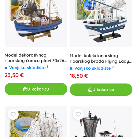
Model dekorativnog
Model kolekcionarskog
ribarskog čamca plavi 30x26
ribarskog broda Flying Lady
cm
plava 24x23 cm
?
Vanjsko skladište
?
Vanjsko skladište
23,50 €
18,50 €
U košaricu
U košaricu