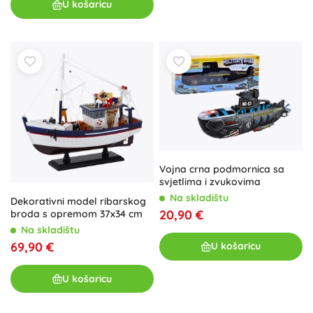
U košaricu
Vojna crna podmornica sa
svjetlima i zvukovima
Na skladištu
Dekorativni model ribarskog
20,90 €
broda s opremom 37x34 cm
Na skladištu
69,90 €
U košaricu
U košaricu