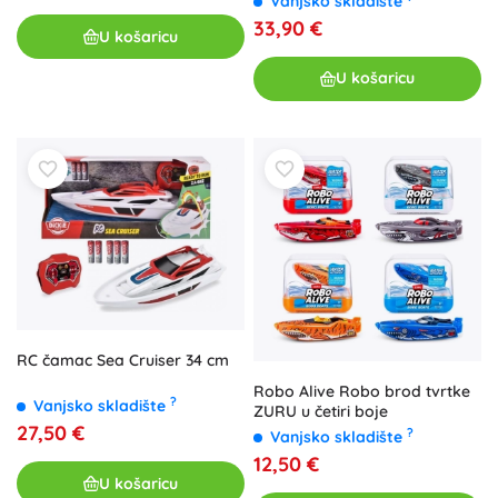
Vanjsko skladište
33,90 €
U košaricu
U košaricu
RC čamac Sea Cruiser 34 cm
Robo Alive Robo brod tvrtke
?
Vanjsko skladište
ZURU u četiri boje
27,50 €
?
Vanjsko skladište
12,50 €
U košaricu