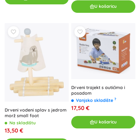
U košaricu
Drveni trajekt s autićima i
posadom
?
Vanjsko skladište
17,50 €
Drveni vodeni splav s jedrom
morž small foot
U košaricu
Na skladištu
13,50 €