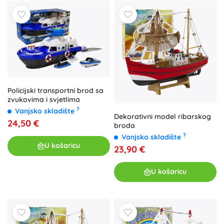
Policijski transportni brod sa
zvukovima i svjetlima
?
Vanjsko skladište
Dekorativni model ribarskog
24,50 €
broda
?
Vanjsko skladište
U košaricu
23,90 €
U košaricu