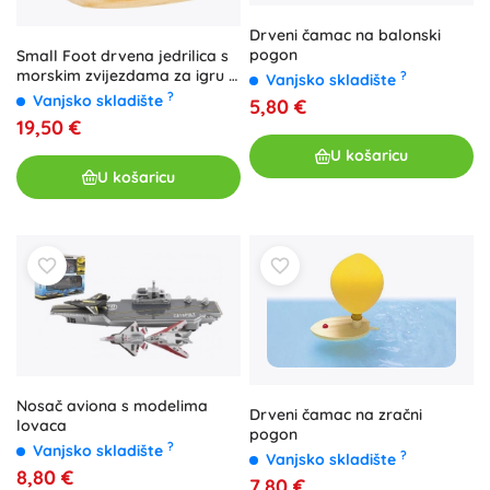
Drveni čamac na balonski
pogon
Small Foot drvena jedrilica s
morskim zvijezdama za igru u
?
Vanjsko skladište
vodi
?
Vanjsko skladište
5,80 €
19,50 €
U košaricu
U košaricu
Nosač aviona s modelima
Drveni čamac na zračni
lovaca
pogon
?
Vanjsko skladište
?
Vanjsko skladište
8,80 €
7,80 €