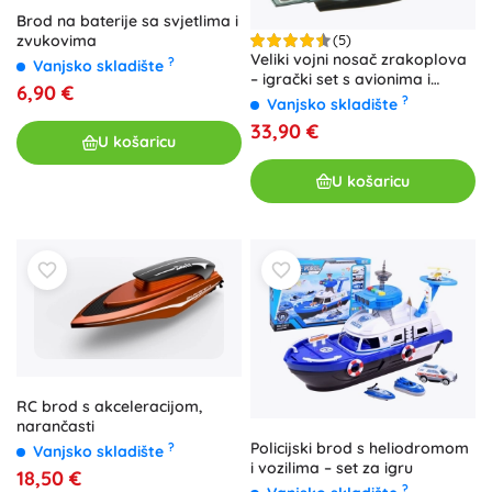
Brod na baterije sa svjetlima i
zvukovima
(5)
Veliki vojni nosač zrakoplova
?
Vanjsko skladište
– igrački set s avionima i
6,90 €
vozilima
?
Vanjsko skladište
33,90 €
U košaricu
U košaricu
RC brod s akceleracijom,
narančasti
Policijski brod s heliodromom
?
Vanjsko skladište
i vozilima – set za igru
18,50 €
?