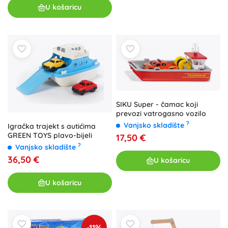
U košaricu
SIKU Super - čamac koji
prevozi vatrogasno vozilo
?
Vanjsko skladište
Igračka trajekt s autićima
GREEN TOYS plavo-bijeli
17,50 €
?
Vanjsko skladište
36,50 €
U košaricu
U košaricu
-11%