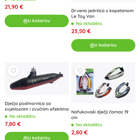
21,90 €
Drvena jedrilica s kapetanom
Le Toy Van
U košaricu
Na skladištu
23,50 €
U košaricu
Dječja podmornica sa
svjetlosnim i zvučnim efektima
Nafukovaći dječji čamac 19
Na skladištu
cm
7,80 €
Na skladištu
2,80 €
U košaricu