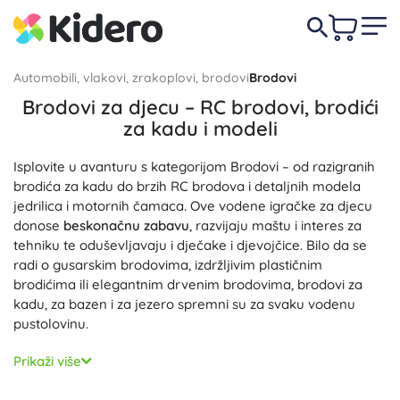
Automobili, vlakovi, zrakoplovi, brodovi
Brodovi
Brodovi za djecu – RC brodovi, brodići
za kadu i modeli
Isplovite u avanturu s kategorijom Brodovi – od razigranih
brodića za kadu do brzih RC brodova i detaljnih modela
jedrilica i motornih čamaca. Ove vodene igračke za djecu
donose
beskonačnu zabavu
, razvijaju maštu i interes za
tehniku te oduševljavaju i dječake i djevojčice. Bilo da se
radi o gusarskim brodovima, izdržljivim plastičnim
brodićima ili elegantnim drvenim brodovima, brodovi za
kadu, za bazen i za jezero spremni su za svaku vodenu
pustolovinu.
RC brodovi i daljinski upravljani čamci oduševit će svojom
Prikaži više
brzinom i stabilnošću
, a najmlađi će cijeniti brodiće za kadu
zbog jednostavnog upravljanja i
sigurnih, vodootpornih