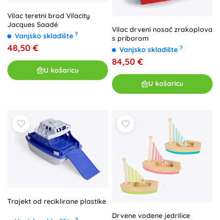
Vilac teretni brod Vilacity
Jacques Saadé
Vilac drveni nosač zrakoplova
?
Vanjsko skladište
s priborom
48,50 €
?
Vanjsko skladište
84,50 €
U košaricu
U košaricu
Trajekt od reciklirane plastike
Drvene vodene jedrilice
?