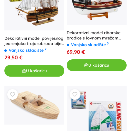
Dekorativni model ribarske
brodice s lovnom mrežom
Dekorativni model povijesnog
38x31 cm
jedrenjaka trojarobroda bijeli
?
Vanjsko skladište
39x36 cm
?
Vanjsko skladište
69,90 €
29,50 €
U košaricu
U košaricu