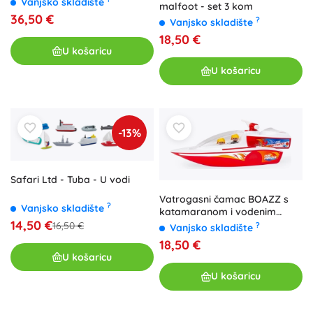
Vanjsko skladište
malfoot - set 3 kom
36,50 €
?
Vanjsko skladište
18,50 €
U košaricu
U košaricu
-13%
Safari Ltd - Tuba - U vodi
Vatrogasni čamac BOAZZ s
?
Vanjsko skladište
katamaranom i vodenim
14,50 €
topom
16,50 €
?
Vanjsko skladište
18,50 €
U košaricu
U košaricu