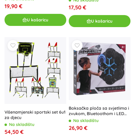
Na skladištu
19,90 €
17,50 €
U košaricu
U košaricu
Boksačka ploča sa svjetlima i
Višenamjenski sportski set 6u1
zvukom, Bluetoothom i LED
za djecu
zaslonom
Na skladištu
Na skladištu
26,90 €
54,50 €