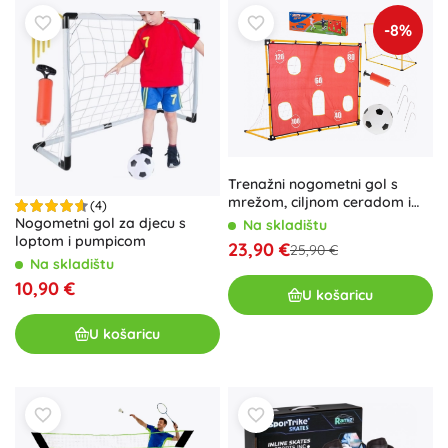
-8%
Trenažni nogometni gol s
mrežom, ciljnom ceradom i
(4)
loptom
Nogometni gol za djecu s
Na skladištu
loptom i pumpicom
23,90 €
25,90 €
Na skladištu
10,90 €
U košaricu
U košaricu