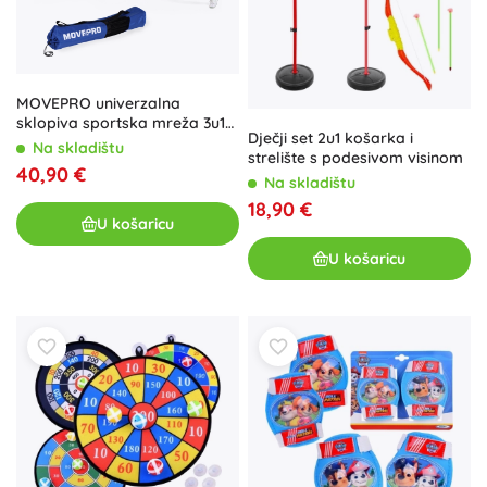
MOVEPRO univerzalna
sklopiva sportska mreža 3u1
Dječji set 2u1 košarka i
305 × 140 cm s torbom
Na skladištu
strelište s podesivom visinom
40,90 €
Na skladištu
18,90 €
U košaricu
U košaricu