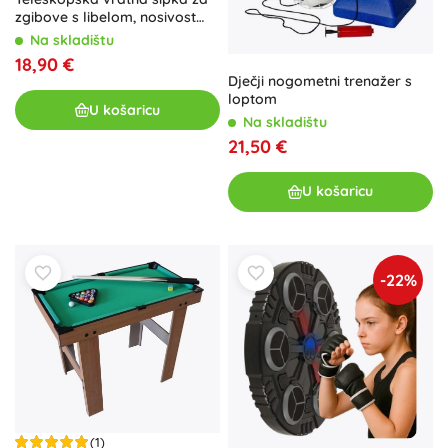
zgibove s libelom, nosivost
250 kg
Na skladištu
18,90 €
Dječji nogometni trenažer s
loptom
U košaricu
Na skladištu
21,50 €
U košaricu
-22%
(1)