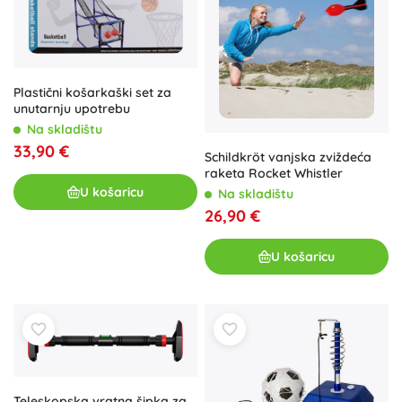
Plastični košarkaški set za
unutarnju upotrebu
Na skladištu
33,90 €
Schildkröt vanjska zviždeća
raketa Rocket Whistler
U košaricu
Na skladištu
26,90 €
U košaricu
Teleskopska vratna šipka za