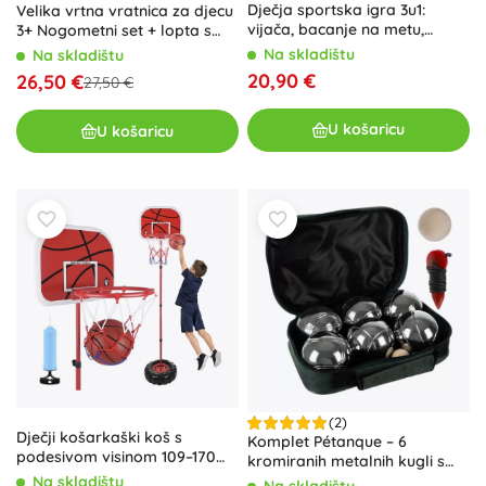
Dječja sportska igra 3u1:
Velika vrtna vratnica za djecu
vijača, bacanje na metu,
3+ Nogometni set + lopta s
izbacivač Bubamara
pumpom
Na skladištu
Na skladištu
20,90 €
26,50 €
27,50 €
U košaricu
U košaricu
(2)
Dječji košarkaški koš s
Komplet Pétanque – 6
podesivom visinom 109–170
kromiranih metalnih kugli s
cm ISO TRADE
torbicom
Na skladištu