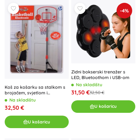
-4%
Zidni bokserski trenažer s
LED, Bluetoothom i USB-om
Na skladištu
Koš za košarku sa stalkom s
31,50 €
32,50 €
brojačem, svjetlom i
zvukovima
Na skladištu
U košaricu
32,50 €
U košaricu