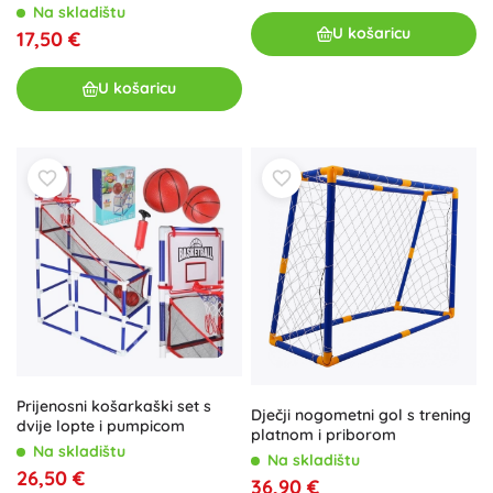
Na skladištu
U košaricu
17,50 €
U košaricu
Prijenosni košarkaški set s
Dječji nogometni gol s trening
dvije lopte i pumpicom
platnom i priborom
Na skladištu
Na skladištu
26,50 €
36,90 €