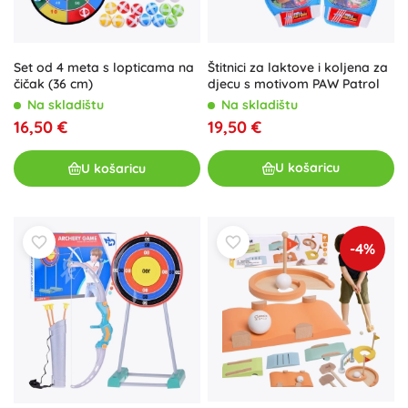
Štitnici za laktove i koljena za
Set od 4 meta s lopticama na
djecu s motivom PAW Patrol
čičak (36 cm)
Na skladištu
Na skladištu
19,50 €
16,50 €
U košaricu
U košaricu
-4%