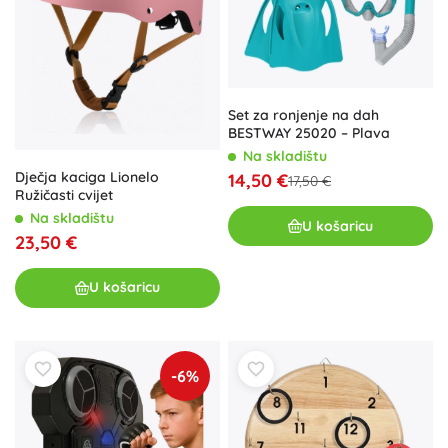
Set za ronjenje na dah
BESTWAY 25020 – Plava
Na skladištu
Dječja kaciga Lionelo
14,50 €
17,50 €
Ružičasti cvijet
Na skladištu
U košaricu
23,50 €
U košaricu
-6%