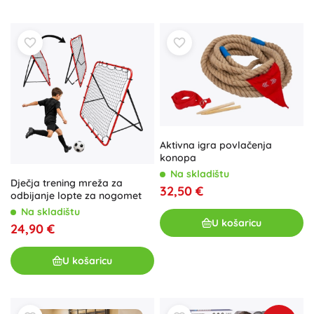
Aktivna igra povlačenja
konopa
Na skladištu
Dječja trening mreža za
32,50 €
odbijanje lopte za nogomet
Na skladištu
U košaricu
24,90 €
U košaricu