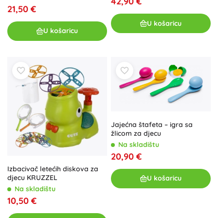
42,90 €
21,50 €
U košaricu
U košaricu
Jajećna štafeta – igra sa
žlicom za djecu
Na skladištu
20,90 €
Izbacivač letećih diskova za
djecu KRUZZEL
U košaricu
Na skladištu
10,50 €