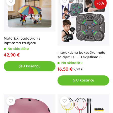
-6%
Motorički padobran s
lopticama za djecu
Na skladištu
Interaktivna boksačka meta
42,90 €
za djecu s LED svjetlima i
glazbom, 3 razine, crna
Na skladištu
U košaricu
16,50 €
17,50 €
U košaricu