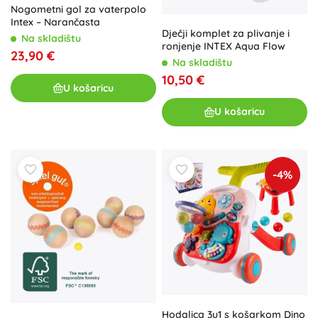
Nogometni gol za vaterpolo
Intex – Narančasta
Dječji komplet za plivanje i
Na skladištu
ronjenje INTEX Aqua Flow
23,90 €
Na skladištu
10,50 €
U košaricu
U košaricu
-4%
Hodalica 3u1 s košarkom Dino