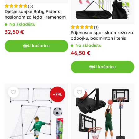
(5)
Dječje sanjke Baby Rider s
naslonom za leđa i remenom
Na skladištu
(1)
32,50 €
Prijenosna sportska mreža za
odbojku, badminton i tenis
Na skladištu
U košaricu
46,50 €
U košaricu
-7%