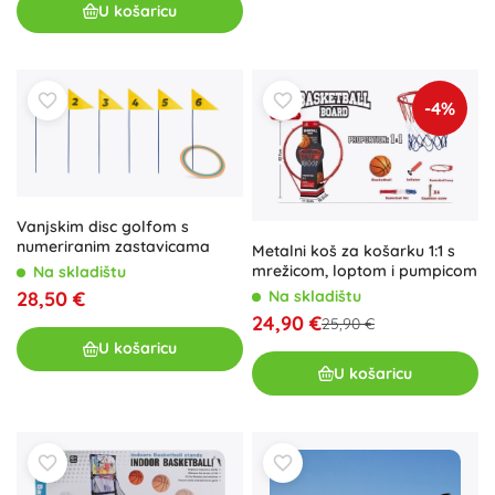
U košaricu
-4%
Vanjskim disc golfom s
numeriranim zastavicama
Metalni koš za košarku 1:1 s
mrežicom, loptom i pumpicom
Na skladištu
28,50 €
Na skladištu
24,90 €
25,90 €
U košaricu
U košaricu