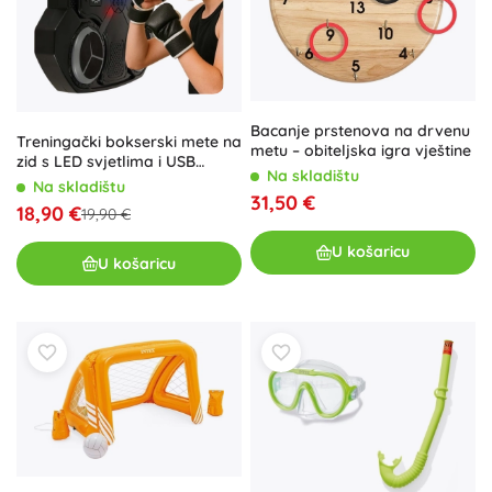
Bacanje prstenova na drvenu
Treningački bokserski mete na
metu – obiteljska igra vještine
zid s LED svjetlima i USB
Na skladištu
priključkom
Na skladištu
31,50 €
18,90 €
19,90 €
U košaricu
U košaricu