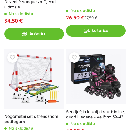
Drveni Pétanque za Djecu i
Odrasle
Na skladištu
Na skladištu
26,50 €
27,50 €
34,50 €
U košaricu
U košaricu
Set dječjih klizaljki 4-u-1: inline,
Nogometni set s trenažnom
quad i ledene – veličina 39–43
podlogom
– Ružičasta
Na skladištu
Na skladištu