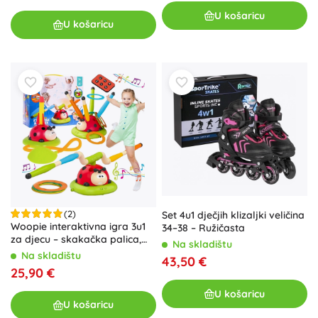
U košaricu
U košaricu
(2)
Set 4u1 dječjih klizaljki veličina
Woopie interaktivna igra 3u1
34–38 – Ružičasta
za djecu – skakačka palica,
Na skladištu
raketna lansirna pumpa i
Na skladištu
43,50 €
bacanje prstenova Biedronka
25,90 €
U košaricu
U košaricu