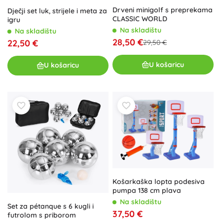
Drveni minigolf s preprekama
Dječji set luk, strijele i meta za
CLASSIC WORLD
igru
Na skladištu
Na skladištu
28,50 €
22,50 €
29,50 €
U košaricu
U košaricu
Košarkaška lopta podesiva
pumpa 138 cm plava
Na skladištu
Set za pétanque s 6 kugli i
37,50 €
futrolom s priborom