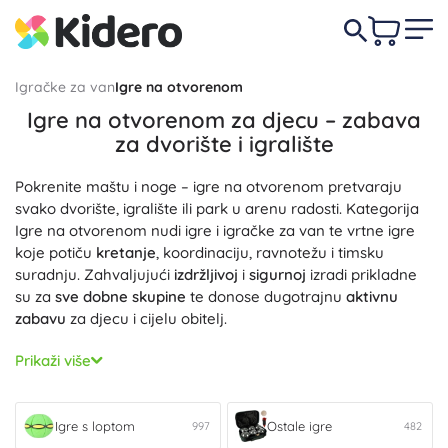
Igračke za van
Igre na otvorenom
Igre na otvorenom za djecu – zabava
za dvorište i igralište
Pokrenite maštu i noge – igre na otvorenom pretvaraju
svako dvorište, igralište ili park u arenu radosti. Kategorija
Igre na otvorenom nudi igre i igračke za van te vrtne igre
koje potiču
kretanje
, koordinaciju, ravnotežu i timsku
suradnju. Zahvaljujući
izdržljivoj
i
sigurnoj
izradi prikladne
su za
sve dobne skupine
te donose dugotrajnu
aktivnu
zabavu
za djecu i cijelu obitelj.
Ovdje ćete pronaći popularne
igre s loptom
,
igre s
Prikaži više
reketom
, frisbee i leteće tanjure, kroket, petanque, vijače,
prstene, čunjeve i poligone – ukratko, zabavu na
otvorenom za dvorište, park i plažu. Sportska oprema za
Igre s loptom
Ostale igre
997
482
igre na otvorenom je
lagana, prenosiva i kompaktna
, često