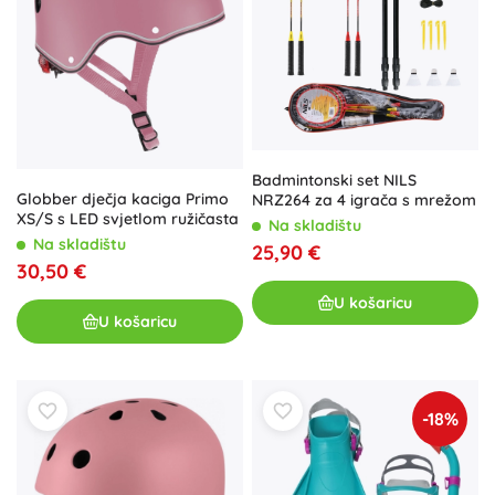
Badmintonski set NILS
Globber dječja kaciga Primo
NRZ264 za 4 igrača s mrežom
XS/S s LED svjetlom ružičasta
Na skladištu
Na skladištu
25,90 €
30,50 €
U košaricu
U košaricu
-18%