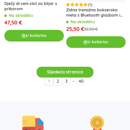
Dječji drveni stol za biljar s
(1)
priborom
Zidna trenažna bokserska
meta s Bluetooth glazbom i
Na skladištu
USB-om
47,50 €
Na skladištu
25,50 €
32,50 €
U košaricu
U košaricu
Sljedeća stranica
…
1
2
3
40