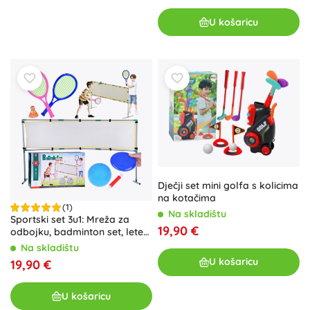
U košaricu
Dječji set mini golfa s kolicima
na kotačima
(1)
Na skladištu
Sportski set 3u1: Mreža za
19,90 €
odbojku, badminton set, leteći
disk
Na skladištu
U košaricu
19,90 €
U košaricu