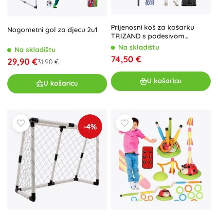
Prijenosni koš za košarku
Nogometni gol za djecu 2u1
TRIZAND s podesivom
visinom 259 cm
Na skladištu
Na skladištu
74,50 €
29,90 €
31,90 €
U košaricu
U košaricu
-4%