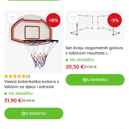
-18%
-5%
Set dvaju nogometnih golova
s tablicom rezultata i
priborom
Na skladištu
20,50 €
21,50 €
(1)
U košaricu
Viseća košarkaška košara s
tablom za djecu i odrasle
Na skladištu
31,90 €
38,90 €
U košaricu