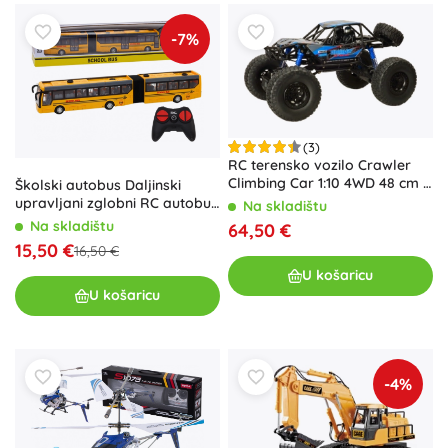
-7%
(3)
RC terensko vozilo Crawler
Climbing Car 1:10 4WD 48 cm –
Školski autobus Daljinski
Plava
upravljani zglobni RC autobus
Na skladištu
1:32 žuti
Na skladištu
64,50 €
15,50 €
16,50 €
U košaricu
U košaricu
-4%