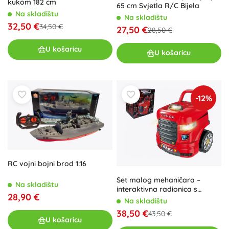
kukom 182 cm
65 cm Svjetla R/C Bijela
Na skladištu
Na skladištu
32,50 €
34,50 €
27,50 €
28,50 €
U košaricu
U košaricu
-12%
RC vojni bojni brod 1:16
Set malog mehaničara –
Na skladištu
interaktivna radionica s
28,90 €
kamionom i volanom
Na skladištu
38,50 €
43,50 €
U košaricu