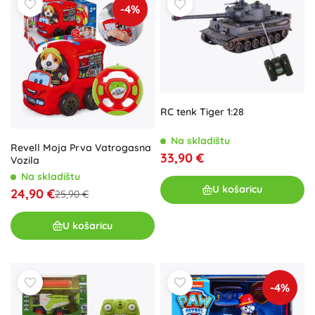
-4%
RC tenk Tiger 1:28
Na skladištu
Revell Moja Prva Vatrogasna
33,90 €
Vozila
Na skladištu
U košaricu
24,90 €
25,90 €
U košaricu
-4%