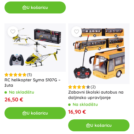
U košaricu
(5)
RC helikopter Syma S107G –
žuta
(2)
Na skladištu
Zabavni školski autobus na
daljinsko upravljanje
26,50 €
Na skladištu
16,90 €
U košaricu
U košaricu