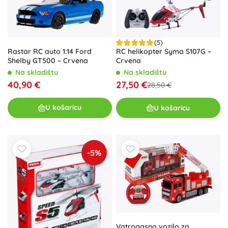
(5)
Rastar RC auto 1:14 Ford
RC helikopter Syma S107G –
Shelby GT500 – Crvena
Crvena
Na skladištu
Na skladištu
40,90 €
27,50 €
28,50 €
U košaricu
U košaricu
-5%
Vatrogasno vozilo za