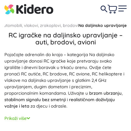
Automobili, vlakovi, zrakoplovi, brodovi
Na daljinsko upravljanje
RC igračke na daljinsko upravljanje –
auti, brodovi, avioni
Pojačajte adrenalin do kraja – kategorija Na daljinsko
upravljanje donosi RC igračke koje pretvaraju svako
igralište i dnevni boravak u trkaću arenu. Ovdje ćete
pronaći RC autiće, RC brodove, RC avione, RC helikoptere i
vlakove na daljinsko upravljanje s glatkim 2,4 GHz
upravljanjem, dugim dometom i preciznim,
proporcionalnim komandama. Uživajte u
brzom ubrzanju
,
stabilnom signalu bez smetnji
i
realističnom doživljaju
vožnje i leta
za djecu i odrasle.
Za cestu i teren tu su terenski RC auto 4x4 crawler, drift RC
Prikaži više
auto s glatkim gumama i buggy s uljnim amortizerima i
metalnim diferencijalima; za vodenu površinu RC čamci s