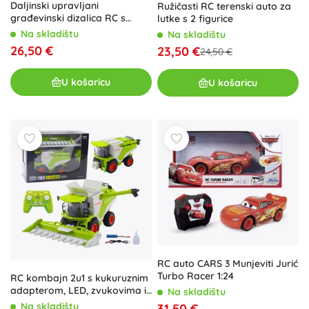
Daljinski upravljani
Ružičasti RC terenski auto za
građevinski dizalica RC s
lutke s 2 figurice
kukom 128 cm
Na skladištu
Na skladištu
26,50 €
23,50 €
24,50 €
U košaricu
U košaricu
RC auto CARS 3 Munjeviti Jurić
Turbo Racer 1:24
RC kombajn 2u1 s kukuruznim
adapterom, LED, zvukovima i
Na skladištu
dimnim efektom 2,4 GHz
Na skladištu
31,50 €