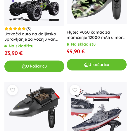
(3)
Flytec V050 čamac za
Utrkački auto na daljinsko
mamčenje 12000 mAh u moro
upravljanje za vožnju van
kamuflaži
Na skladištu
terena
Na skladištu
99,90 €
23,90 €
U košaricu
U košaricu