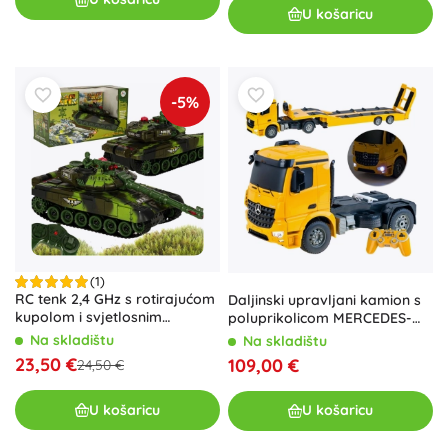
U košaricu
-5%
(1)
RC tenk 2,4 GHz s rotirajućom
Daljinski upravljani kamion s
kupolom i svjetlosnim
poluprikolicom MERCEDES-
efektima – šumska kamuflaža
BENZ
Na skladištu
Na skladištu
23,50 €
109,00 €
24,50 €
U košaricu
U košaricu