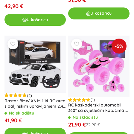
42,90 €
U košaricu
U košaricu
-5%
(2)
(1)
Rastar BMW X6 M 1:14 RC auto
RC kaskaderski automobil
s daljinskim upravljanjem 2,4
360° sa svjetlećim kotačima –
GHz – Bijela
Na skladištu
ružičasti FLORID Rolling
Na skladištu
41,90 €
21,90 €
22,90 €
U košaricu