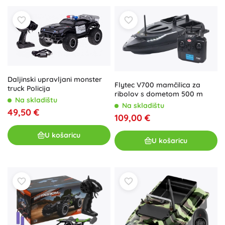
Daljinski upravljani monster
Flytec V700 mamčilica za
truck Policija
ribolov s dometom 500 m
Na skladištu
Na skladištu
49,50 €
109,00 €
U košaricu
U košaricu