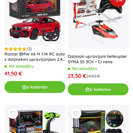
(2)
Rastar BMW X6 M 1:14 RC auto
Daljinski upravljani helikopter
s daljinskim upravljanjem 2,4
SYMA S5 3CH – Crvena
GHz – Crvena
Na skladištu
Na skladištu
41,50 €
23,50 €
24,50 €
U košaricu
U košaricu