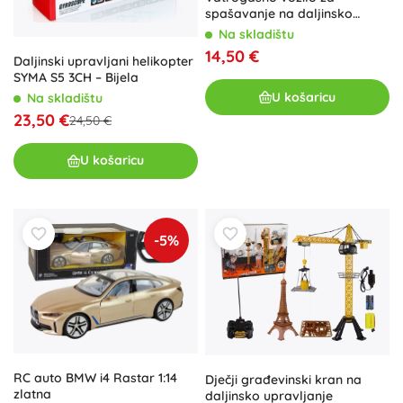
spašavanje na daljinsko
upravljanje
Na skladištu
14,50 €
Daljinski upravljani helikopter
SYMA S5 3CH – Bijela
U košaricu
Na skladištu
23,50 €
24,50 €
U košaricu
-5%
RC auto BMW i4 Rastar 1:14
Dječji građevinski kran na
zlatna
daljinsko upravljanje