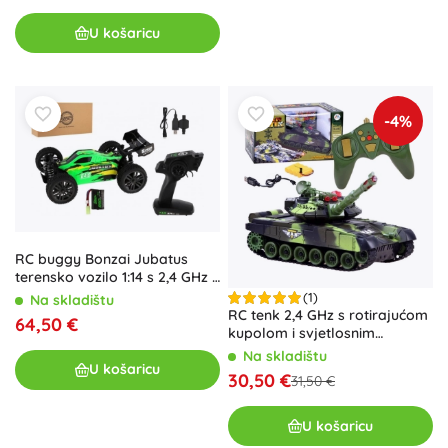
U košaricu
-4%
RC buggy Bonzai Jubatus
terensko vozilo 1:14 s 2,4 GHz i
4WD – Zelena
(1)
Na skladištu
RC tenk 2,4 GHz s rotirajućom
64,50 €
kupolom i svjetlosnim
efektima – Zelena
Na skladištu
U košaricu
30,50 €
31,50 €
U košaricu