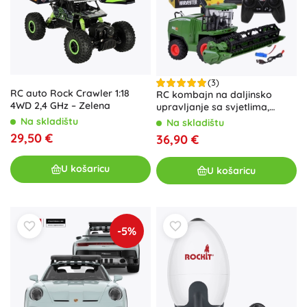
(3)
RC auto Rock Crawler 1:18
RC kombajn na daljinsko
4WD 2,4 GHz – Zelena
upravljanje sa svjetlima,
zvukovima i dimom
Na skladištu
Na skladištu
29,50 €
36,90 €
U košaricu
U košaricu
-5%