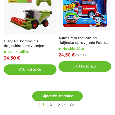
Autić s Marshallom na
Dječji RC kombajn s
daljinsko upravljanje Psići u
daljinskim upravljanjem
ophodnji
Na skladištu
Na skladištu
24,50 €
25,50 €
34,50 €
U košaricu
U košaricu
Sljedeća stranica
…
1
2
3
25