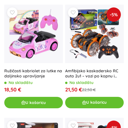
-5%
Amfibijsko kaskadersko RC
Ružičasti kabriolet za lutke na
auto 2u1 – vozi po kopnu i
daljinsko upravljanje
vodi, LED kotači
Na skladištu
Na skladištu
21,50 €
18,50 €
22,50 €
U košaricu
U košaricu
-5%