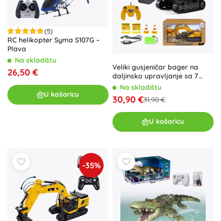
(5)
RC helikopter Syma S107G –
Plava
Na skladištu
Veliki gusjeničar bager na
26,50 €
daljinsko upravljanje sa 7
funkcija i zvukom
Na skladištu
U košaricu
30,90 €
31,90 €
U košaricu
-35%