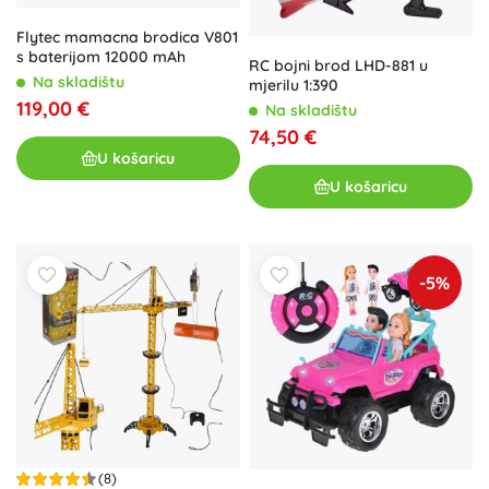
Flytec mamacna brodica V801
s baterijom 12000 mAh
RC bojni brod LHD-881 u
Na skladištu
mjerilu 1:390
119,00 €
Na skladištu
74,50 €
U košaricu
U košaricu
-5%
(8)