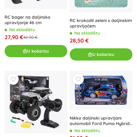
RC bager na daljinsko
RC krokodil zeleni s daljinskim
upravljanje 46 cm
upravljačem
Na skladištu
Na skladištu
27,90 €
42,90 €
28,50 €
U košaricu
U košaricu
Nikko daljinski upravljani
automobil Ford Puma Hybrid
M-Sport #8 Tänak 1:18
Na skladištu