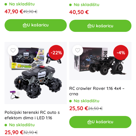
Na skladištu
Na skladištu
47,90 €
40,50 €
49,90 €
U košaricu
U košaricu
-22%
-4%
RC crawler Rover 1:16 4x4 –
crna
Na skladištu
25,50 €
26,50 €
Policijski terenski RC auto s
efektom dima i LED 1:16
U košaricu
Na skladištu
25,90 €
32,90 €