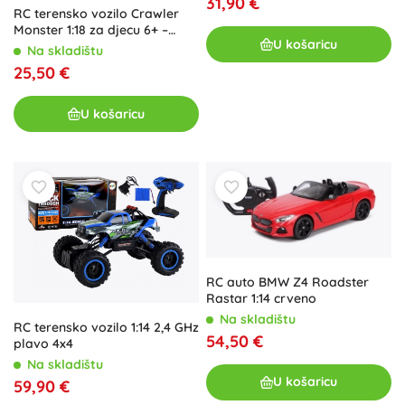
31,90 €
RC terensko vozilo Crawler
Monster 1:18 za djecu 6+ –
U košaricu
Srebrna
Na skladištu
25,50 €
U košaricu
RC auto BMW Z4 Roadster
Rastar 1:14 crveno
Na skladištu
RC terensko vozilo 1:14 2,4 GHz
54,50 €
plavo 4x4
Na skladištu
U košaricu
59,90 €