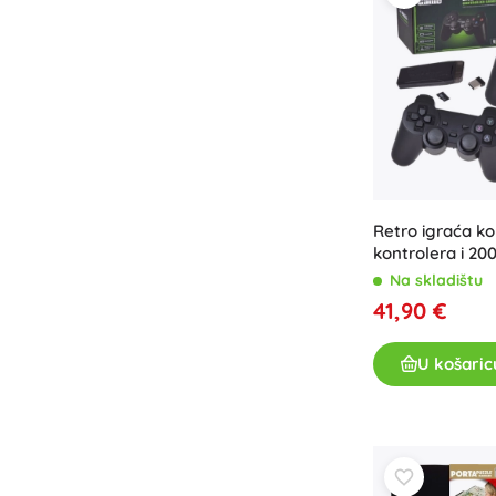
Knjige
Radne i zabavne bilježnice
Za najmlađe
Dodaci za knjige
Razglednice
Za male pripovjedače
+
Prikaži više
Retro igraća ko
kontrolera i 20
Na skladištu
Oprema za prodavaonice
41,90 €
U košaric