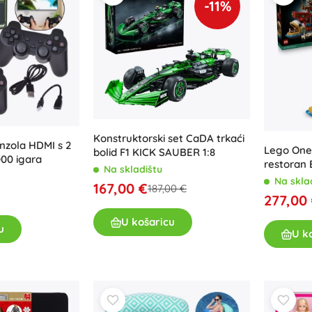
-11%
Za djevojčice
Nakit
Torbice
Kutije za nakit
Konstruktorski set CaDA trkaći
nzola HDMI s 2
Lego One 
bolid F1 KICK SAUBER 1:8
000 igara
restoran 
Na skladištu
kolekcion
Na skla
167,00 €
187,00 €
odrasle
277,00
U košaricu
u
U k