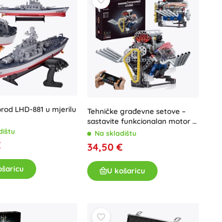
Igračke za kadu
brod LHD-881 u mjerilu
Tehničke građevne setove –
Pribor
sastavite funkcionalan motor s
akumulatorom, svjetlom i
dištu
Na skladištu
Baterije
pokretom (665 dijelova)
€
34,50 €
Zamjenski dijelovi
Pumpice
ošaricu
U košaricu