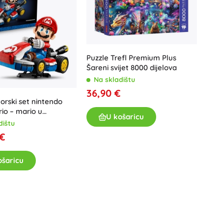
Puzzle Trefl Premium Plus
Šareni svijet 8000 dijelova
Na skladištu
36,90 €
orski set nintendo
io – mario u
U košaricu
nom kartu
dištu
 €
ošaricu