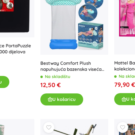
ce PortaPuzzle
000 dijelova
Mattel Ba
Bestway Comfort Plush
kolekcion
napuhujuća bazenska viseća
ružičasto
mreža s mrežicom
Na skla
Na skladištu
styled b
u
79,90 
12,50 €
U k
U košaricu