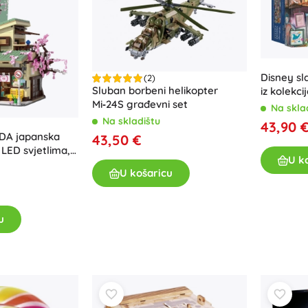
Disney s
(2)
Sluban borbeni helikopter
iz kolekci
Mi‑24S građevni set
Na skla
Na skladištu
43,90 
DA japanska
43,50 €
 LED svjetlima,
U k
U košaricu
u