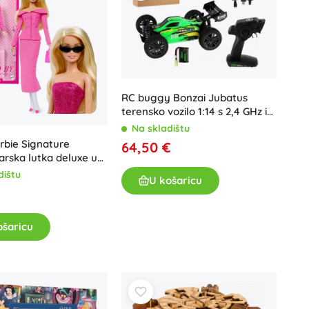
RC buggy Bonzai Jubatus
terensko vozilo 1:14 s 2,4 GHz i
4WD – Zelena
Na skladištu
rbie Signature
64,50 €
arska lutka deluxe u
m setu Day to Night,
dištu
U košaricu
y Andrew Mukamal
€
ošaricu