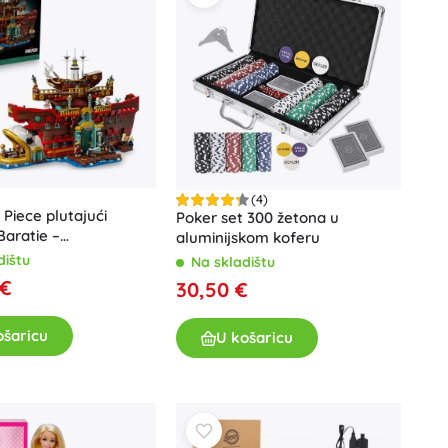
Poklon bonovi
(4)
Piece plutajući
Poker set 300 žetona u
Baratie –
aluminijskom koferu
arski model za
dištu
Na skladištu
 €
30,50 €
ošaricu
U košaricu