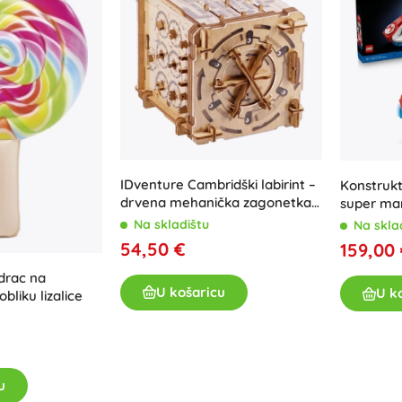
IDventure Cambridški labirint –
Konstrukt
drvena mehanička zagonetka i
super mar
escape kutijica
standard
Na skladištu
Na skla
54,50 €
159,00
drac na
U košaricu
U k
bliku lizalice
u