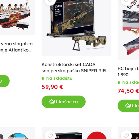
Oružje
Pistole
Mačevi i bodeži
Vodne pištolje
Lukovi
vena slagalica
Kuše
anje Atlantikom
+
Prikaži više
rekooceanskog
m)
Konstruktorski set CADA
RC bojni 
snajperska puška SNIPER RIFLE
1:390
Dječja odjeća
978 dijelova
Na skladištu
u
Na skla
Dječja odjeća za bebe
59,90 €
74,50 
Majice
U košaricu
Hudice i puloveri
U k
Obuća
Čarape i tajice
+
Prikaži više