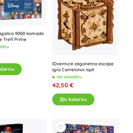
lagalica 9000 komada
je Trefl Prime
dištu
€
IDventure zagonetna escape
ošaricu
igra Camelotov ispit
Na skladištu
42,50 €
U košaricu