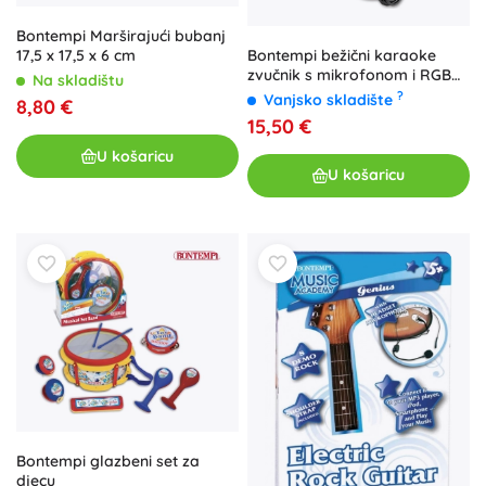
Bontempi Marširajući bubanj
Bontempi bežični karaoke
17,5 x 17,5 x 6 cm
zvučnik s mikrofonom i RGB
Na skladištu
osvjetljenjem
?
Vanjsko skladište
8,80 €
15,50 €
U košaricu
U košaricu
Bontempi glazbeni set za
djecu