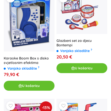
Glazbeni set za djecu
Bontempi
?
Vanjsko skladište
20,50 €
Karaoke Boom Box s disko
svjetlosnim efektima
?
U košaricu
Vanjsko skladište
79,90 €
U košaricu
-13%