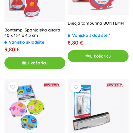
Dječja tamburina BONTEMPI
Bontempi Španjolska gitara
?
Vanjsko skladište
40 x 13,4 x 4,5 cm
?
8,80 €
Vanjsko skladište
9,80 €
U košaricu
U košaricu