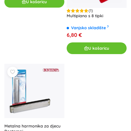
U košaricu
(1)
Multipiano s 8 tipki
?
Vanjsko skladište
6,80 €
U košaricu
Metalna harmonika za djecu