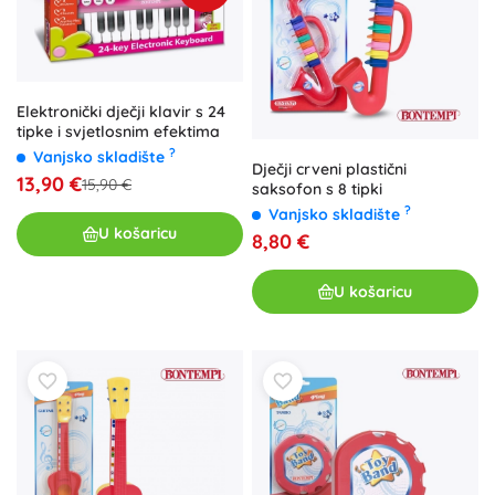
Elektronički dječji klavir s 24
tipke i svjetlosnim efektima
?
Vanjsko skladište
Dječji crveni plastični
13,90 €
15,90 €
saksofon s 8 tipki
?
Vanjsko skladište
U košaricu
8,80 €
U košaricu