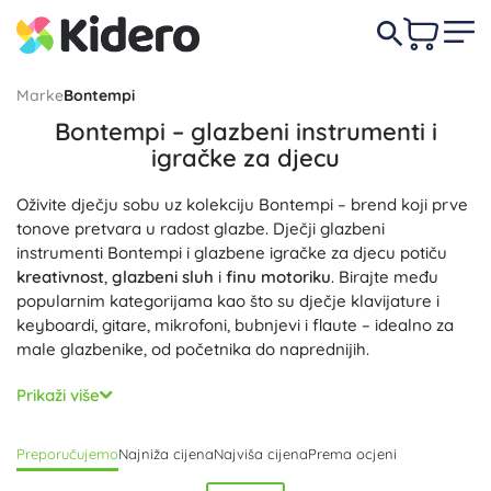
Marke
Bontempi
Bontempi – glazbeni instrumenti i
igračke za djecu
Oživite dječju sobu uz kolekciju Bontempi – brend koji prve
tonove pretvara u radost glazbe. Dječji glazbeni
instrumenti Bontempi i glazbene igračke za djecu potiču
kreativnost
,
glazbeni sluh
i
finu motoriku
. Birajte među
popularnim kategorijama kao što su dječje klavijature i
keyboardi, gitare, mikrofoni, bubnjevi i flaute – idealno za
male glazbenike, od početnika do naprednijih.
Klavijature i keyboardi Bontempi oduševit će
realističnim
Prikaži više
zvukom
, svjetlosnim efektima, unaprijed postavljenim
ritmovima i pratnjama; mnogi modeli omogućuju i
Preporučujemo
Najniža cijena
Najviša cijena
Prema ocjeni
jednostavno snimanje te podešavanje glasnoće. Dječja
gitara ili ukulele s manjim tijelom dobro leži u ruci, bubnjevi