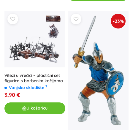
-23%
Vitezi u vrećici – plastični set
figurica s borbenim kočijama
?
Vanjsko skladište
3,90 €
U košaricu