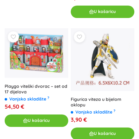
U košaricu
Playgo viteški dvorac – set od
17 dijelova
?
Vanjsko skladište
Figurica viteza u bijelom
oklopu
54,50 €
?
Vanjsko skladište
3,90 €
U košaricu
U košaricu