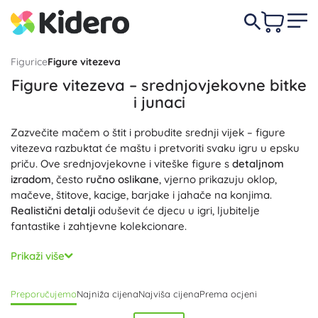
Figurice
Figure vitezeva
Figure vitezeva – srednjovjekovne bitke
i junaci
Zazvečite mačem o štit i probudite srednji vijek – figure
vitezeva razbuktat će maštu i pretvoriti svaku igru u epsku
priču. Ove srednjovjekovne i viteške figure s
detaljnom
izradom
, često
ručno oslikane
, vjerno prikazuju oklop,
mačeve, štitove, kacige, barjake i jahače na konjima.
Realistični detalji
oduševit će djecu u igri, ljubitelje
fantastike i zahtjevne kolekcionare.
Odaberite plastične figure vitezeva, viteške minijature te
Prikaži više
kompletne
viteške setove
i
borbene setove
s dodacima
poput katapulta, ovanâ i kula. Likove u različitim pozama, s
Preporučujemo
Najniža cijena
Najviša cijena
Prema ocjeni
kopljima, mačevima i štitovima, lako ćete kombinirati s
dvorcima i drugim dodacima za igru; zahvaljujući