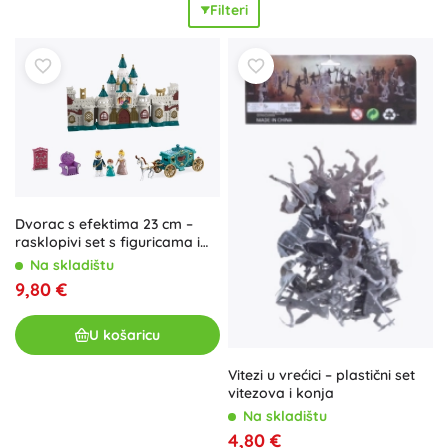
Filteri
varijabilnosti
i
kompatibilnim dimenzijama
izgradit ćete
vlastitu vojsku i turnirska nadmetanja. Figure vitezeva
potiču
kreativnu igru
, pripovijedanje, razvoj mašte i finu
motoriku te otvaraju put upoznavanju povijesti. Izrađene su
od
izdržljivih materijala
s
čvrstom konstrukcijom
, kako bi
izdržale opsadu dvorca i duge pohode. Bilo da tražite
igračke za srednjovjekovne bitke, akcijske figure vitezeva ili
kolekcionarske figure
, lako ćete stvoriti svoje vlastito
kraljevstvo.
Dvorac s efektima 23 cm –
rasklopivi set s figuricama i
kočijom
Na skladištu
9,80 €
U košaricu
Vitezi u vrećici – plastični set
vitezova i konja
Na skladištu
4,80 €