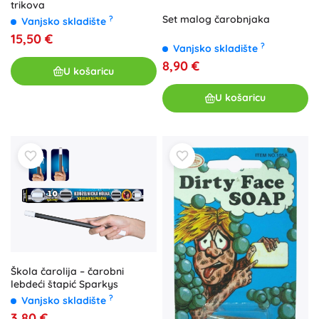
trikova
Set malog čarobnjaka
?
Vanjsko skladište
15,50 €
?
Vanjsko skladište
8,90 €
U košaricu
U košaricu
Škola čarolija – čarobni
lebdeći štapić Sparkys
?
Vanjsko skladište
3,80 €