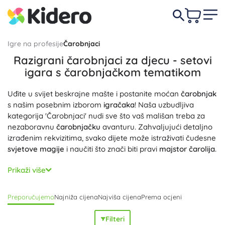
Igre na profesije
Čarobnjaci
Razigrani čarobnjaci za djecu - setovi
igara s čarobnjačkom tematikom
Uđite u svijet beskrajne mašte i postanite moćan
čarobnjak
s našim posebnim izborom
igračaka
! Naša uzbudljiva
kategorija 'Čarobnjaci' nudi sve što vaš mališan treba za
nezaboravnu
čarobnjačku
avanturu. Zahvaljujući detaljno
izrađenim rekvizitima, svako dijete može istraživati čudesne
svjetove magije
i naučiti što znači biti pravi
majstor čarolija
.
S prolazima kroz ovu kategoriju, otkrit ćete mnoštvo
Prikaži više
kreativnih
i
interaktivnih
igara koje potiču
učenje
i
razvoj
.
Naše
čarobnjačke
igračke nisu samo zabavne, već i
Preporučujemo
Najniža cijena
Najviša cijena
Prema ocjeni
pomažu u razvijanju
kritičkog razmišljanja
i
maštovitosti
.
Bez obzira tražite li čarolije, štapiće ili
čarobne napitke
,
Filteri
sigurni smo da ćete pronaći sve što vam treba da vaša