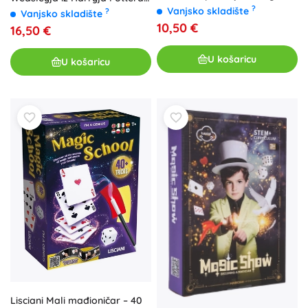
Creatures – kolekcionarska
?
projekcijom patronusa
Vanjsko skladište
?
Vanjsko skladište
replika
10,50 €
16,50 €
U košaricu
U košaricu
Lisciani Mali mađioničar – 40