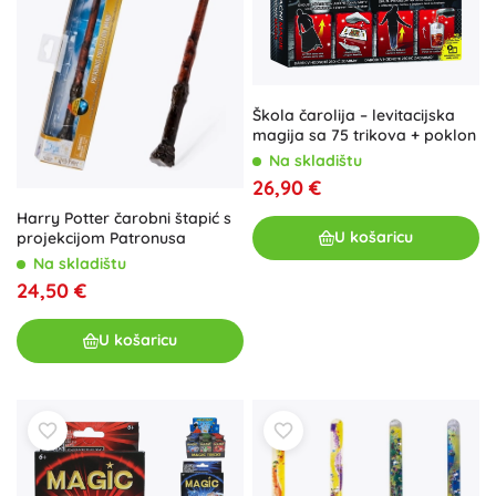
Škola čarolija – levitacijska
magija sa 75 trikova + poklon
Na skladištu
26,90 €
Harry Potter čarobni štapić s
U košaricu
projekcijom Patronusa
Na skladištu
24,50 €
U košaricu