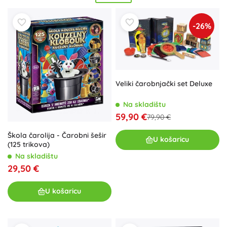
djeca postanu pravi
majstori magije
. Svaka igračka u našoj
'Čarobnjaci' kolekciji je pažljivo odabrana kako bi potaknula
-26%
kreativnost
i pružila sate
zabave
. Približite svojoj obitelji
magični svijet fantazije i
iznenadite
ih jedinstvenim
čarobnim
poklonima. Ne propustite priliku da vaše dijete
otkrije
čarobnu
snagu i razvije svoje sposobnosti u ovom
uzbudljivom svijetu!
Veliki čarobnjački set Deluxe
Na skladištu
59,90 €
79,90 €
Škola čarolija - Čarobni šešir
U košaricu
(125 trikova)
Na skladištu
29,50 €
U košaricu