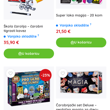
Super laka magija - 20 kom
?
Vanjsko skladište
Škola čarolija – čarobni
21,50 €
tigrasti kavez
?
Vanjsko skladište
35,90 €
U košaricu
U košaricu
-23%
Čarobnjački set Deluxe –
neobična magija za djecu