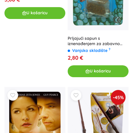
U košaricu
Prljajući sapun s
iznenađenjem za zabavno
učenje higijene
?
Vanjsko skladište
2,80 €
U košaricu
-45%