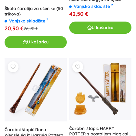
?
Vanjsko skladište
Škola čarolija za učenike (50
42,50 €
trikova)
?
Vanjsko skladište
U košaricu
20,90 €
26,90 €
U košaricu
Čarobni štapić HARRY
Čarobni štapić Rona
POTTER s postoljem Magical
Weasleyja iz Harryja Pottera s