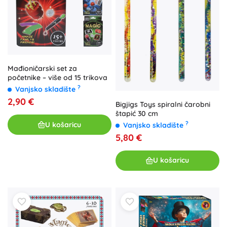
Mađioničarski set za
početnike – više od 15 trikova
?
Vanjsko skladište
2,90 €
Bigjigs Toys spiralni čarobni
štapić 30 cm
?
U košaricu
Vanjsko skladište
5,80 €
U košaricu