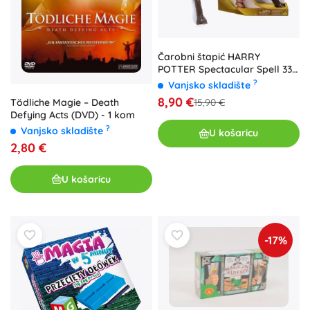
Čarobni štapić HARRY
POTTER Spectacular Spell 33
cm sa zvukom
?
Vanjsko skladište
8,90 €
15,90 €
Tödliche Magie – Death
Defying Acts (DVD) - 1 kom
?
Vanjsko skladište
U košaricu
2,80 €
U košaricu
-17%