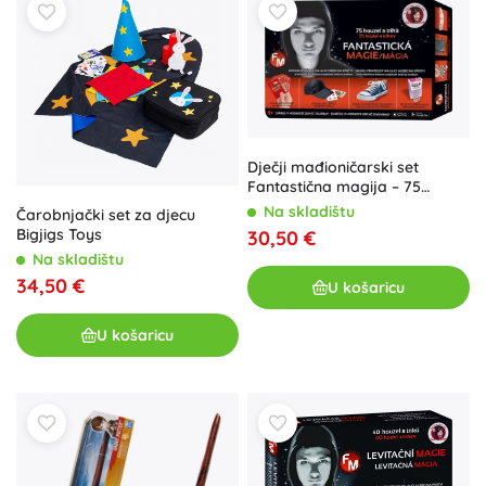
Dječji mađioničarski set
Fantastična magija – 75
trikova
Na skladištu
Čarobnjački set za djecu
Bigjigs Toys
30,50 €
Na skladištu
34,50 €
U košaricu
U košaricu