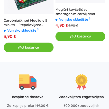
Magični kovčežić sa
smaragdnim čarolijama
?
Vanjsko skladište
Čarobnjački set Magija u 5
4,90 €
minuta – Prepolovljena
5,90 €
olovka
?
Vanjsko skladište
3,90 €
U košaricu
U košaricu
Besplatna dostava
Zadovoljstvo zagotovljeno
Za kupnje preko 149,00 €
600 000+ zadovoljnih