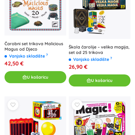
Čarobni set trikova Malicious
Škola čarolije – velika magija,
Magus od Djeco
set od 25 trikova
?
Vanjsko skladište
?
Vanjsko skladište
42,50 €
26,90 €
U košaricu
U košaricu