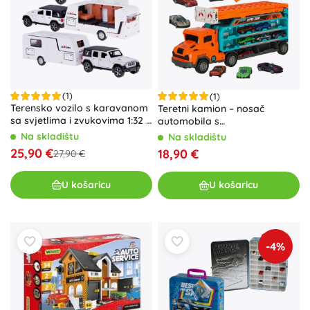
(1)
(1)
Terensko vozilo s karavanom
Teretni kamion – nosač
sa svjetlima i zvukovima 1:32 –
automobila s
bijelo
dvokolosiječnom trkaćom
Na skladištu
Na skladištu
stazom, narančasti
25,90 €
18,90 €
27,90 €
U košaricu
U košaricu
-4%