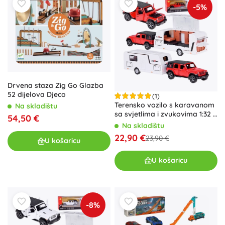
-5%
Drvena staza Zig Go Glazba
52 dijelova Djeco
(1)
Terensko vozilo s karavanom
Na skladištu
sa svjetlima i zvukovima 1:32 –
54,50 €
crveno
Na skladištu
22,90 €
23,90 €
U košaricu
U košaricu
-8%