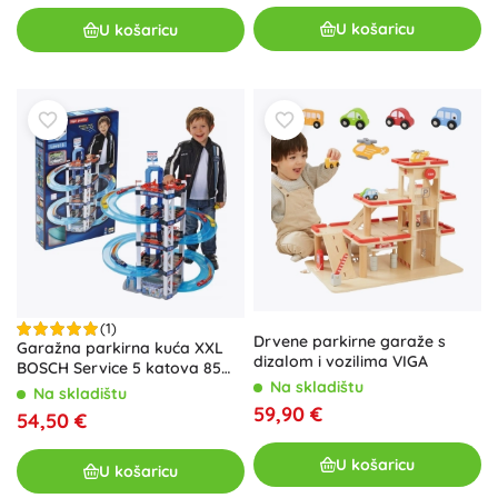
U košaricu
U košaricu
(1)
Drvene parkirne garaže s
Garažna parkirna kuća XXL
dizalom i vozilima VIGA
BOSCH Service 5 katova 85
Na skladištu
cm od Kleina + 2 autića
Na skladištu
59,90 €
54,50 €
U košaricu
U košaricu