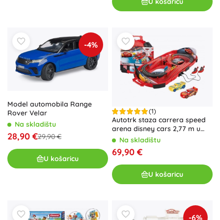
U košaricu
-4%
Model automobila Range
(1)
Rover Velar
Autotrk staza carrera speed
Na skladištu
arena disney cars 2,77 m u
28,90 €
29,90 €
prijenosnom koferu
Na skladištu
69,90 €
U košaricu
U košaricu
-6%