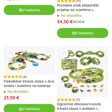
(11)
Prometni znak željeznički
prijelaz sa svjetlima i
U košaricu
zvukovima 78 cm KLEIN
Na skladištu
34,50 €
36,50 €
U košaricu
(4)
Fleksibilna trkaća staza s dva
tunela i autićima na baterije
Na skladištu
23,50 €
(3)
Ogromna dinosaurovauta
trkaća staza s autićem i
U košaricu