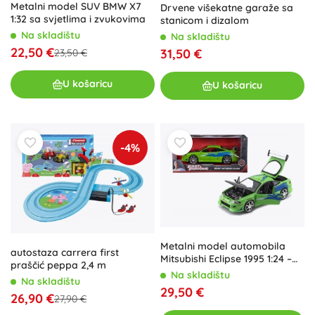
Metalni model SUV BMW X7
Drvene višekatne garaže sa
1:32 sa svjetlima i zvukovima
stanicom i dizalom
Na skladištu
Na skladištu
22,50 €
31,50 €
23,50 €
U košaricu
U košaricu
-4%
Metalni model automobila
autostaza carrera first
Mitsubishi Eclipse 1995 1:24 –
praščić peppa 2,4 m
Brzi i žestoki
Na skladištu
Na skladištu
29,50 €
26,90 €
27,90 €