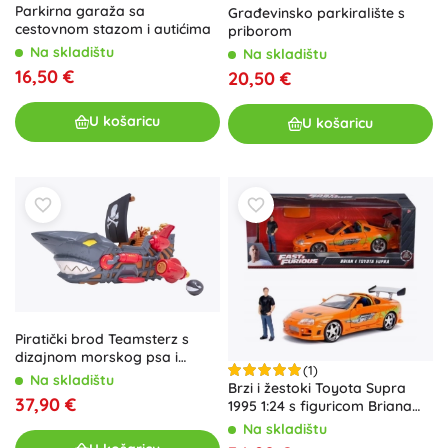
Parkirna garaža sa
Građevinsko parkiralište s
cestovnom stazom i autićima
priborom
Na skladištu
Na skladištu
16,50 €
20,50 €
U košaricu
U košaricu
Piratički brod Teamsterz s
dizajnom morskog psa i
(1)
autićem
Na skladištu
Brzi i žestoki Toyota Supra
37,90 €
1995 1:24 s figuricom Briana
O’Connera
Na skladištu