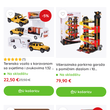
-5%
(1)
Terensko vozilo s karavanom
Višerazinska parkirna garaža
sa svjetlima i zvukovima 1:32 –
s pomičnim dizalom i 10
žuto
trkaćih autića
Na skladištu
Na skladištu
22,50 €
23,50 €
79,90 €
U košaricu
U košaricu