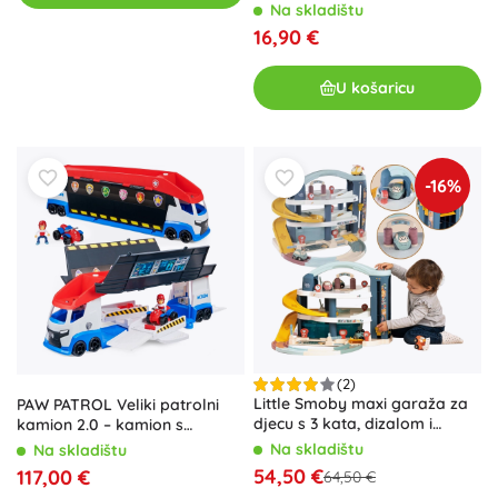
figuricama
Na skladištu
16,90 €
U košaricu
-16%
(2)
Little Smoby maxi garaža za
PAW PATROL Veliki patrolni
djecu s 3 kata, dizalom i
kamion 2.0 – kamion s
praonicom
Ryderovim četverociklom
Na skladištu
Na skladištu
54,50 €
117,00 €
64,50 €