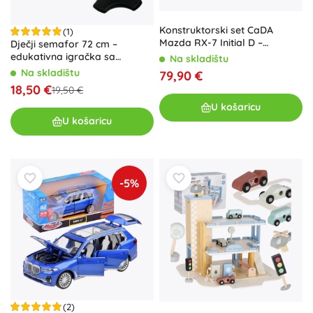
Konstruktorski set CaDA
(1)
Mazda RX-7 Initial D –
Dječji semafor 72 cm –
detaljan bijeli sportski
edukativna igračka sa
Na skladištu
automobil s 1552 dijela
svjetlima
Na skladištu
79,90 €
18,50 €
19,50 €
U košaricu
U košaricu
-5%
(2)