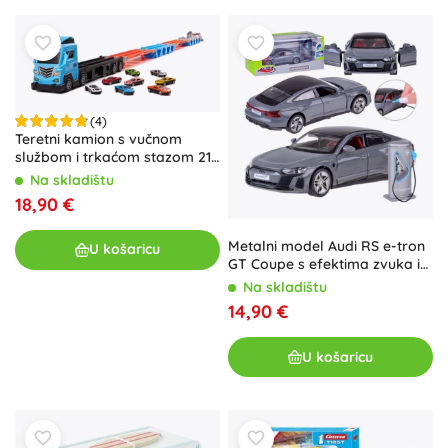
(4)
Teretni kamion s vučnom
službom i trkaćom stazom 210
cm, set 8 kom
Na skladištu
18,90 €
Metalni model Audi RS e-tron
U košaricu
GT Coupe s efektima zvuka i
svjetla
Na skladištu
14,90 €
U košaricu