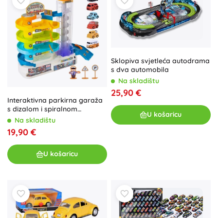
Sklopiva svjetleća autodrama
s dva automobila
Na skladištu
25,90 €
Interaktivna parkirna garaža
s dizalom i spiralnom
U košaricu
rampom za djecu
Na skladištu
19,90 €
U košaricu