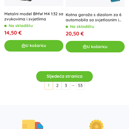
Metalni model BMW M4 1:32 sa
Katna garaža s dizalom za 6
zvukovima i svjetlima
automobila sa svjetlosnim i
zvučnim efektima
Na skladištu
Na skladištu
14,50 €
20,50 €
U košaricu
U košaricu
Sljedeća stranica
…
1
2
3
53