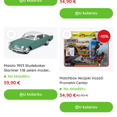
U košaricu
34,90 €
U košaricu
-15%
Maisto 1953 Studebaker
Starliner 1:18 zeleni model
automobila
Na skladištu
Matchbox Akcijski Vozači
59,90 €
Prometni Centar
Na skladištu
U košaricu
34,90 €
40,90 €
U košaricu