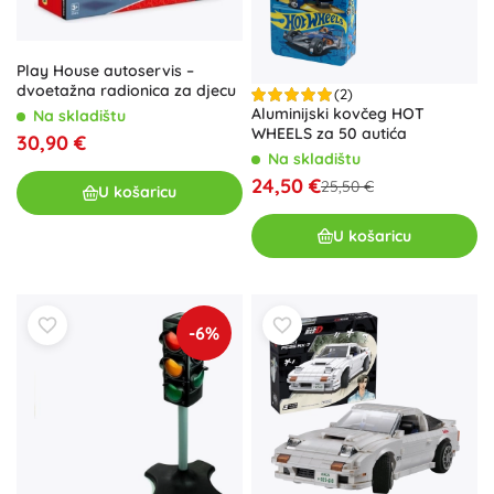
Play House autoservis –
dvoetažna radionica za djecu
(2)
Aluminijski kovčeg HOT
Na skladištu
WHEELS za 50 autića
30,90 €
Na skladištu
24,50 €
25,50 €
U košaricu
U košaricu
-6%