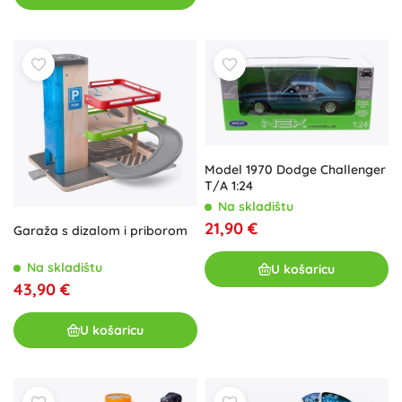
Model 1970 Dodge Challenger
T/A 1:24
Na skladištu
21,90 €
Garaža s dizalom i priborom
Na skladištu
U košaricu
43,90 €
U košaricu