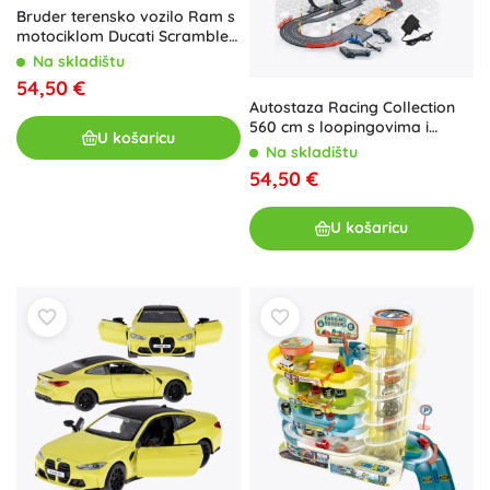
Bruder terensko vozilo Ram s
motociklom Ducati Scrambler
i figuricom
Na skladištu
54,50 €
Autostaza Racing Collection
560 cm s loopingovima i
U košaricu
dvama autićima
Na skladištu
54,50 €
U košaricu