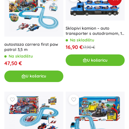
Sklopivi kamion – auto
transporter s autodromom, 10
autića, plavi
Na skladištu
autostaza carrera first paw
16,90 €
17,90 €
patrol 3,5 m
Na skladištu
U košaricu
47,50 €
U košaricu