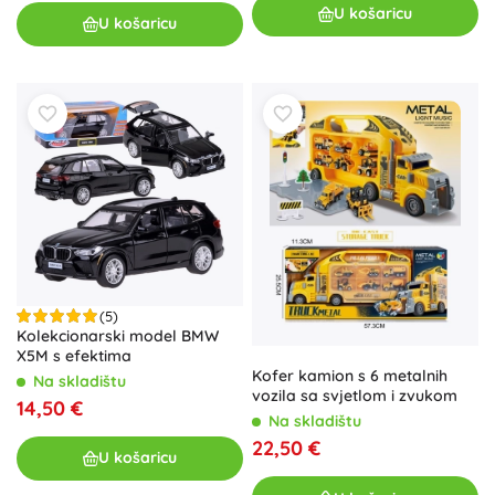
U košaricu
U košaricu
(5)
Kolekcionarski model BMW
X5M s efektima
Kofer kamion s 6 metalnih
Na skladištu
vozila sa svjetlom i zvukom
14,50 €
Na skladištu
22,50 €
U košaricu