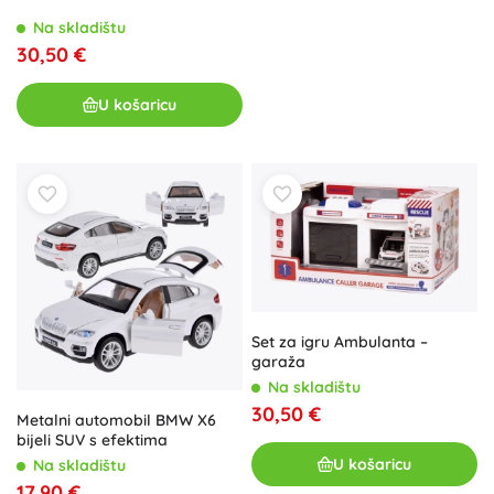
Na skladištu
30,50 €
U košaricu
Set za igru Ambulanta –
garaža
Na skladištu
30,50 €
Metalni automobil BMW X6
bijeli SUV s efektima
U košaricu
Na skladištu
17,90 €