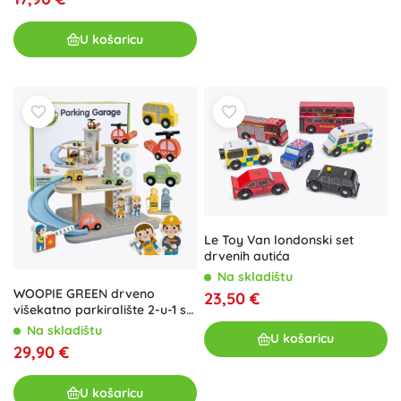
U košaricu
Le Toy Van londonski set
drvenih autića
Na skladištu
WOOPIE GREEN drveno
23,50 €
višekatno parkiralište 2-u-1 sa
stanicom i figuricama, 12
Na skladištu
U košaricu
dijelova, FSC
29,90 €
U košaricu