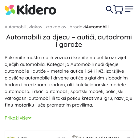
Automobili, vlakovi, zrakoplovi, brodovi
Automobili
Automobili za djecu – autići, autodromi
i garaže
Pokrenite maštu malih vozača i krenite na put kroz svijet
dječjih automobila. Kategorija Automobili nudi dječje
automobile i autiće – metalne autiće 1:64 i 1:43, izdržljive
plastične automobile i drvene autiće s glatkim slobodnim
hodom i preciznom izradom, ali i kolekcionarske modele
automobila. Trkaći automobili, sportski modeli, policijski i
vatrogasni automobil ili taksi potiču
kreativnu igru
, razvijaju
finu motoriku
i uče prometnim pravilima.
Ljubitelji brzine cijenit će
autodrome
– električne i
Prikaži više
mehaničke – koji donose
brzu akciju
, trening refleksa i
trkaću atmosferu na kućnoj stazi. Zbirku upotpunjuju
autići
raznih tipova: klasični modeli, gradska i vozila hitnih službi,