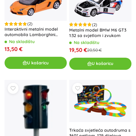
(2)
(2)
Interaktivni metalni model
Metalni model BMW M6 GT3
automobila Lamborghini
1:32 sa svjetlom i zvukom
Aventador Roadster
Na skladištu
Na skladištu
13,50 €
19,50 €
20,50 €
U košaricu
U košaricu
Trkaća svjetleća autodruma s
360° petljom, 179 dijelova