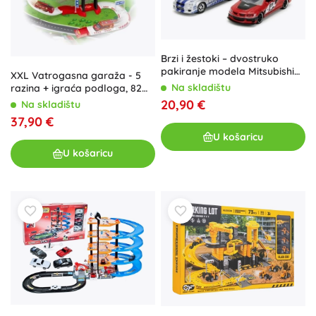
Brzi i žestoki – dvostruko
pakiranje modela Mitsubishi
XXL Vatrogasna garaža - 5
Lancer Evo IX 2006 i Nissan
Na skladištu
razina + igraća podloga, 82
Skyline GT‑R R34 1:32
dijela
20,90 €
Na skladištu
37,90 €
U košaricu
U košaricu