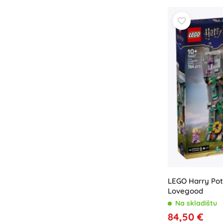
Knjige
Radne i zabavne bilježnice
Za najmlađe
Dodaci za knjige
Razglednice
Za male pripovjedače
+
Prikaži više
Oprema za prodavaonice
LEGO Harry Pot
Lovegood
Na skladištu
84,50 €