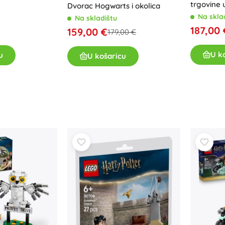
trgovine 
Dvorac Hogwarts i okolica
LEGO Har
Na skla
Na skladištu
187,00 
159,00 €
179,00 €
U k
u
U košaricu