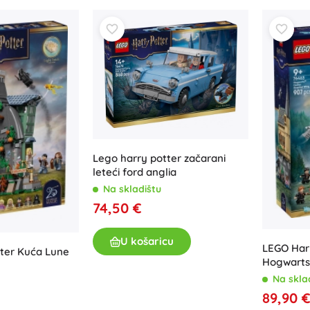
Za djevojčice
Nakit
Torbice
Kutije za nakit
Lego harry potter začarani
leteći ford anglia
Na skladištu
74,50 €
U košaricu
LEGO Har
ter Kuća Lune
Hogwarts:
Na skla
89,90 