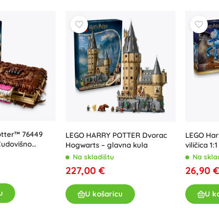
Oružje
Pistole
Mačevi i bodeži
Vodne pištolje
Lukovi
Kuše
+
Prikaži više
Dječja odjeća
tter™ 76449
Dječja odjeća za bebe
LEGO HARRY POTTER Dvorac
LEGO Har
Čudovišno
Hogwarts – glavna kula
viličica 1
Majice
model s 
Na skladištu
Na skla
Hudice i puloveri
227,00 €
26,90 
Obuća
Čarape i tajice
u
U košaricu
U k
+
Prikaži više