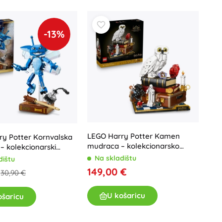
Igračke za kadu
-13%
Pribor
LEGO Harry Potter Kamen
Baterije
ry Potter Kornvalska
mudraca – kolekcionarsko
:1 – kolekcionarski
Zamjenski dijelovi
izdanje
postoljem
Na skladištu
dištu
Pumpice
149,00 €
€
30,90 €
U košaricu
ošaricu