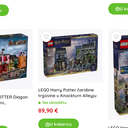
U k
u
LEGO Harry Potter čarobne
trgovine u Knockturn Alleyju
OTTER Diagon
ni
Na skladištu
set
89,90 €
U košaricu
LEGO Har