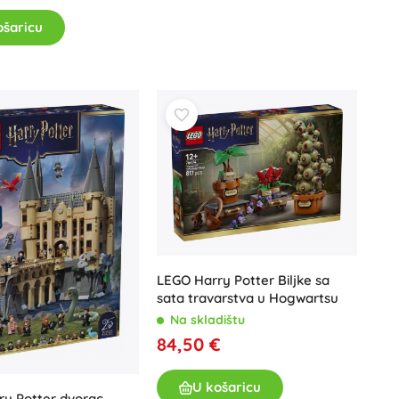
ošaricu
LEGO Harry Potter Biljke sa
sata travarstva u Hogwartsu
Na skladištu
84,50 €
U košaricu
ry Potter dvorac