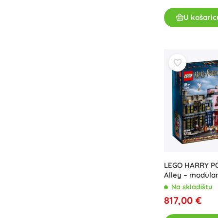
U košaric
LEGO HARRY P
Alley – modular
kolekcionarski 
Na skladištu
817,00 €