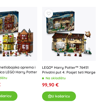
Art
Proslave
Kostimi
Dodaci za kostime
One Piece
Halloween
Uskrs
Gabinin čarobni kućica
Igračke za najmlađe
Zvečke, grickalice i dudice
Avatar
metlobojska oprema i
LEGO® Harry Potter™ 76451
Interaktivne igračke
nica LEGO Harry Potter
Privatni put 4: Posjet teti Marge
Slagalice, čekićanje, kocke
dištu
Na skladištu
Mazilice i tješilice
€
99,90 €
Guralice i igračke na povlačenje
+
Prikaži više
ošaricu
U košaricu