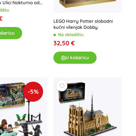
u Ulici Nokturno od
ry Potter
dištu
€
LEGO Harry Potter slobodni
kućni vilenjak Dobby
ošaricu
Na skladištu
32,50 €
U košaricu
-5%