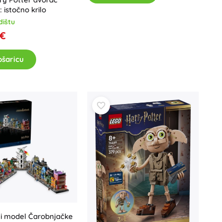
 istočno krilo
dištu
 €
ošaricu
ni model Čarobnjačke