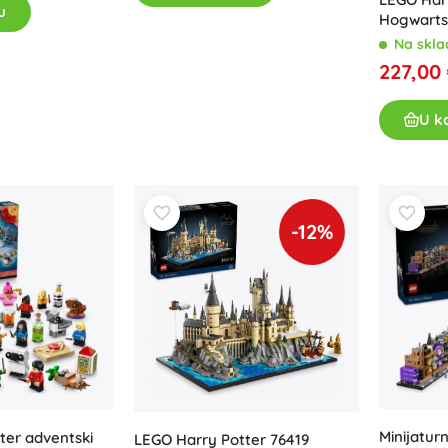
u
Hogwarts:
Na skla
227,00
U k
-12%
Minijatur
ter adventski
LEGO Harry Potter 76419