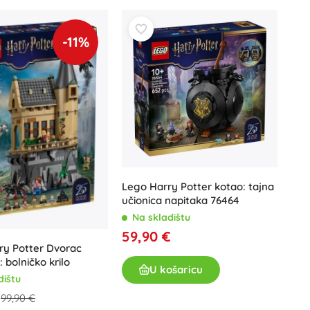
Poklon bonovi
-11%
Lego Harry Potter kotao: tajna
učionica napitaka 76464
Na skladištu
59,90 €
ry Potter Dvorac
 bolničko krilo
U košaricu
dištu
€
99,90 €