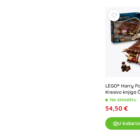
Oprema za djecu
Sigurnost
Hranjenje i dojenje
Kupanje
Spavanje
Kolica
+
Prikaži više
Elektroničke igračke
LEGO® Harry Po
Igračke na daljinsko upravljanje
Kresivo knjiga 
Igraće konzole
čudovičje
Na skladištu
Dronovi
54,50 €
Mikroskopi i teleskopi
Satovi
U košaric
+
Prikaži više