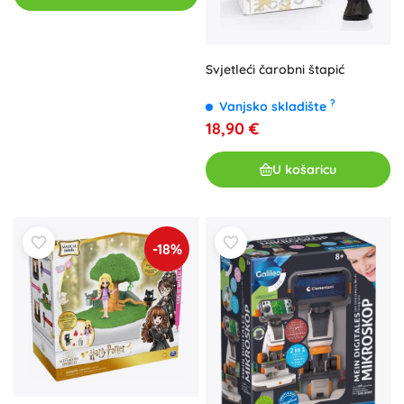
Svjetleći čarobni štapić
?
Vanjsko skladište
18,90 €
U košaricu
-18%