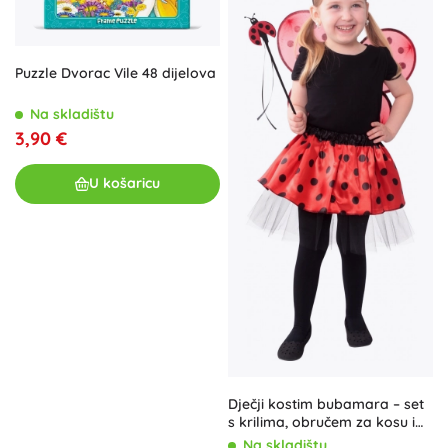
Puzzle Dvorac Vile 48 dijelova
Na skladištu
3,90 €
U košaricu
Dječji kostim bubamara – set
s krilima, obručem za kosu i
štapićem
Na skladištu