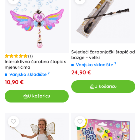
Svjetleći čarobnjački štapić od
(1)
bazge – veliki
Interaktivna čarobna štapić s
?
Vanjsko skladište
mjehurićima
24,90 €
?
Vanjsko skladište
10,90 €
U košaricu
U košaricu