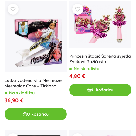
Princesin štapić Šarena svjetla
Zvukovi Ružičasta
Na skladištu
4,80 €
Lutka vodena vila Mermaze
Mermaidz Core – Tirkizna
U košaricu
Na skladištu
36,90 €
U košaricu