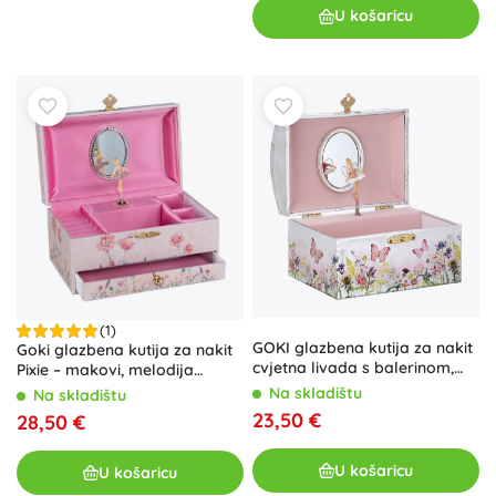
U košaricu
(1)
GOKI glazbena kutija za nakit
Goki glazbena kutija za nakit
cvjetna livada s balerinom,
Pixie – makovi, melodija
melodija Labuđeg jezera
Labuđe jezero
Na skladištu
Na skladištu
23,50 €
28,50 €
U košaricu
U košaricu