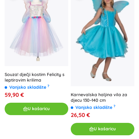
Souza! dječji kostim Felicity s
leptirovim krilima
?
Vanjsko skladište
59,90 €
Karnevalska haljina vila za
djecu 130–140 cm
?
Vanjsko skladište
U košaricu
26,50 €
U košaricu