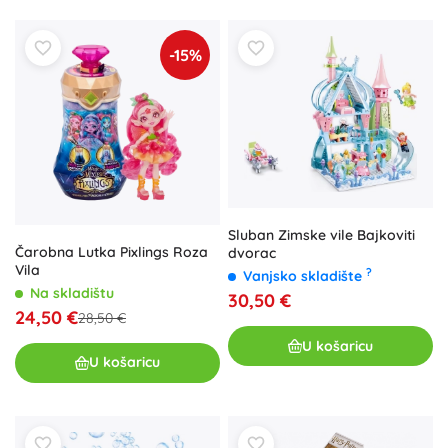
-15%
Sluban Zimske vile Bajkoviti
Čarobna Lutka Pixlings Roza
dvorac
Vila
?
Vanjsko skladište
Na skladištu
30,50 €
24,50 €
28,50 €
U košaricu
U košaricu