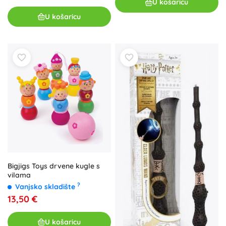
U košaricu
U košaricu
Bigjigs Toys drvene kugle s
vilama
?
Vanjsko skladište
13,50 €
U košaricu