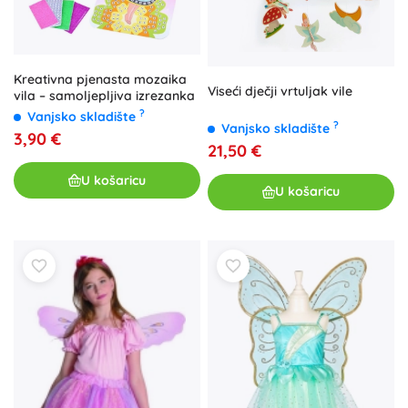
Kreativna pjenasta mozaika
Viseći dječji vrtuljak vile
vila – samoljepljiva izrezanka
?
Vanjsko skladište
?
Vanjsko skladište
3,90 €
21,50 €
U košaricu
U košaricu