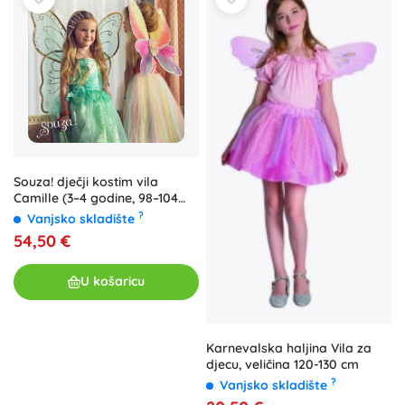
Souza! dječji kostim vila
Camille (3–4 godine, 98–104
cm)
?
Vanjsko skladište
54,50 €
U košaricu
Karnevalska haljina Vila za
djecu, veličina 120-130 cm
?
Vanjsko skladište