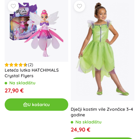
bajkovite vile za dječju igru: vilinske igračke za djecu, mini
svijet vila, vilinske vrtove, kućice za vile i čarobne dodatke.
Igra s vilama prirodno
razvija maštu
,
potiče kreativno
pripovijedanje
i donosi
radost otkrivanja
.
(2)
Leteća lutka HATCHIMALS
Crystal Flyers
Na skladištu
27,90 €
U košaricu
Dječji kostim vile Zvončice 3–4
godine
Na skladištu
24,90 €