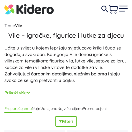
Teme
Vile
Vile – igračke, figurice i lutke za djecu
Uđite u svijet u kojem lepršaju svjetlucava krila i čuda se
događaju svaki dan. Kategorija Vile donosi igračke s
vilinskom tematikom: figurice vila, lutke vile, setove za igru,
kućice za vile i vilinske vrtove te dodatke za vile.
Zahvaljujući
čarobnim detaljima
,
nježnim bojama
i
sjaju
svaka će se igra pretvoriti u bajku.
Pažljivo izrađene figurice i lutke s vilinskim krilima,
Prikaži više
haljinama i čarobnim štapićima pozivaju na skupljanje i
pripovijedanje priča. Ovdje ćete pronaći i kreativne setove,
Preporučujemo
Najniža cijena
Najviša cijena
Prema ocjeni
bojanke s vilama, puzzle s vilama i građevne setove s
vilama koji potiču
finu motoriku
i
kreativnost
.
Kvalitetna
Filteri
izrada
i
omiljeni motivi
razveselit će i mlađu i stariju djecu.
Tražite li dar za ljubitelje bajki? U ovoj kategoriji otkrit ćete