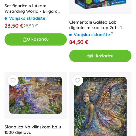
Set figurica s lutkom
Wizarding World - Briga o
čarobna stvorenja
?
Vanjsko skladište
Clementoni Galileo Lab
23,50 €
28,50 €
digitalni mikroskop 2u1 - 1
komad
?
Vanjsko skladište
U košaricu
84,50 €
U košaricu
Slagalica Na vilinskom balu
1500 dijelova