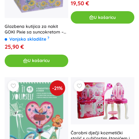
19,50 €
U košaricu
Glazbena kutijica za nakit
GOKI Pixie sa suncokretom –
melodija Labuđe jezero
?
Vanjsko skladište
25,90 €
U košaricu
-21%
Čarobni dječji kozmetički
stolić s ružičastim štapićem i