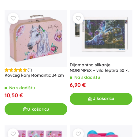
Dijamantno slikanje
(1)
NORIMPEX – vila leptira 30 ×
Kovčeg konj Romantic 34 cm
40 cm
Na skladištu
6,90 €
Na skladištu
10,50 €
U košaricu
U košaricu