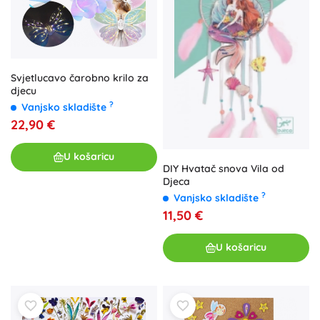
Svjetlucavo čarobno krilo za
djecu
?
Vanjsko skladište
22,90 €
U košaricu
DIY Hvatač snova Vila od
Djeca
?
Vanjsko skladište
11,50 €
U košaricu