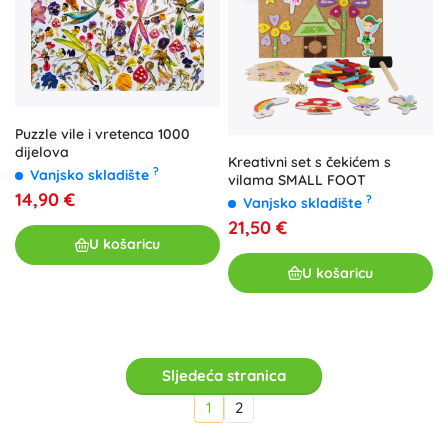
Puzzle vile i vretenca 1000
dijelova
Kreativni set s čekićem s
?
Vanjsko skladište
vilama SMALL FOOT
14,90 €
?
Vanjsko skladište
21,50 €
U košaricu
U košaricu
Sljedeća stranica
1
2