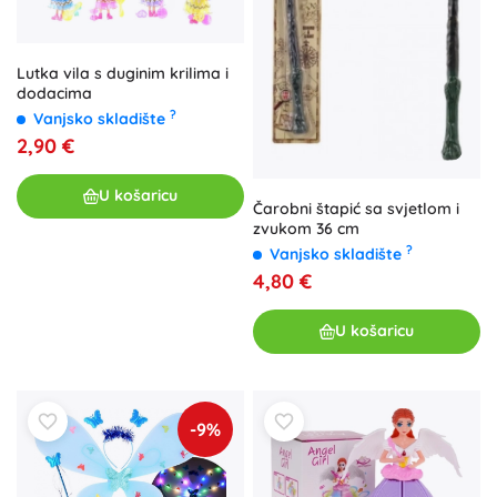
Lutka vila s duginim krilima i
dodacima
?
Vanjsko skladište
2,90 €
U košaricu
Čarobni štapić sa svjetlom i
zvukom 36 cm
?
Vanjsko skladište
4,80 €
U košaricu
-9%