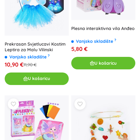
Plesna interaktivna vila Anđeo
?
Vanjsko skladište
Prekrasan Svjetlucavi Kostim
5,80 €
Leptira za Malu Vilinski
?
Vanjsko skladište
U košaricu
10,90 €
11,90 €
U košaricu