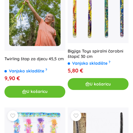
Bigjigs Toys spiralni čarobni
štapić 30 cm
Twirling štap za djecu 45,5 cm
?
Vanjsko skladište
5,80 €
?
Vanjsko skladište
9,90 €
U košaricu
U košaricu