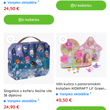
?
Vanjsko skladište
U košaricu
24,50 €
U košaricu
Vilin kućica s panoramskim
kotačem KIDKRAFT Lil' Green
Slagalica u koferu Noćne vile
World
?
Vanjsko skladište
36 dijelova
40,50 €
?
Vanjsko skladište
24,90 €