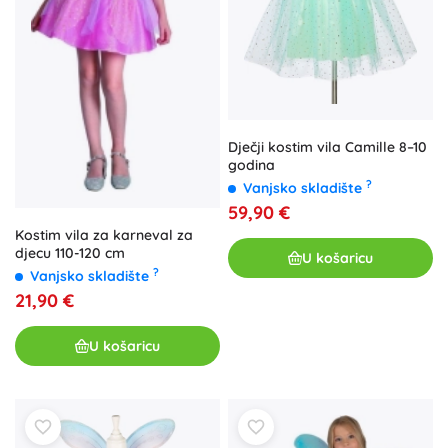
Dječji kostim vila Camille 8–10
godina
?
Vanjsko skladište
59,90 €
Kostim vila za karneval za
djecu 110-120 cm
U košaricu
?
Vanjsko skladište
21,90 €
U košaricu