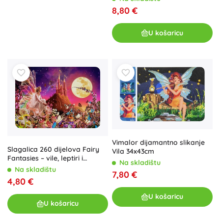
8,80 €
U košaricu
Vimalor dijamantno slikanje
Slagalica 260 dijelova Fairy
Vila 34x43cm
Fantasies – vile, leptiri i
Na skladištu
dvorac
Na skladištu
7,80 €
4,80 €
U košaricu
U košaricu