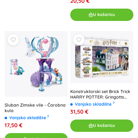
20,50 €
U košaricu
Konstruktorski set Brick Trick
HARRY POTTER: Gringotts
čarobnjačka banka (210
?
Vanjsko skladište
Sluban Zimske vile - Čarobna
dijelova)
kula
31,50 €
?
Vanjsko skladište
17,50 €
U košaricu