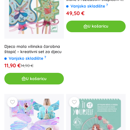
dodacima
?
Vanjsko skladište
49,50 €
U košaricu
Djeco mala vilinska čarobna
štapić – kreativni set za djecu
?
Vanjsko skladište
11,90 €
14,90 €
U košaricu