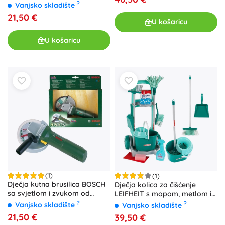
?
Vanjsko skladište
21,50 €
U košaricu
U košaricu
(1)
(1)
Dječja kutna brusilica BOSCH
Dječja kolica za čišćenje
sa svjetlom i zvukom od
LEIFHEIT s mopom, metlom i
Kleina
dodacima KLEIN
?
?
Vanjsko skladište
Vanjsko skladište
21,50 €
39,50 €