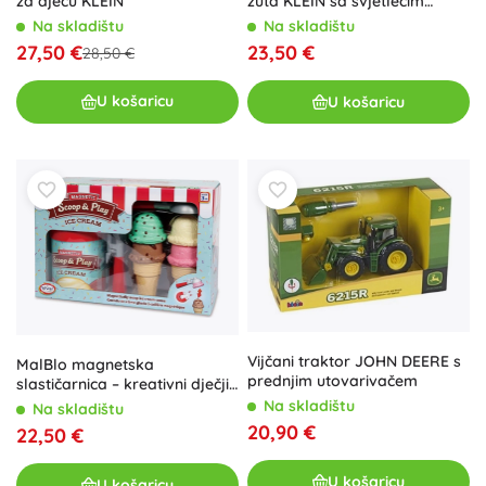
za djecu KLEIN
žuta KLEIN sa svjetlećim
efektom
Na skladištu
Na skladištu
27,50 €
23,50 €
28,50 €
U košaricu
U košaricu
Vijčani traktor JOHN DEERE s
MalBlo magnetska
prednjim utovarivačem
slastičarnica – kreativni dječji
set
Na skladištu
Na skladištu
20,90 €
22,50 €
U košaricu
U košaricu