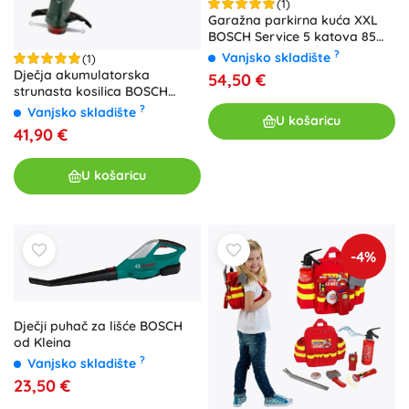
(1)
Garažna parkirna kuća XXL
BOSCH Service 5 katova 85
cm od Kleina + 2 autića
?
Vanjsko skladište
(1)
Dječja akumulatorska
54,50 €
strunasta kosilica BOSCH
EasyCut
?
Vanjsko skladište
U košaricu
41,90 €
U košaricu
-4%
Dječji puhač za lišće BOSCH
od Kleina
?
Vanjsko skladište
23,50 €