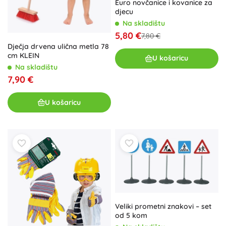
Euro novčanice i kovanice za
djecu
Na skladištu
5,80 €
7,80 €
Dječja drvena ulična metla 78
cm KLEIN
U košaricu
Na skladištu
7,90 €
U košaricu
Veliki prometni znakovi – set
od 5 kom