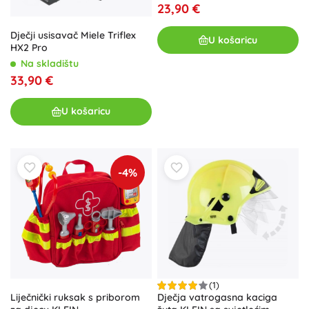
23,90 €
Dječji usisavač Miele Triflex
U košaricu
HX2 Pro
Na skladištu
33,90 €
U košaricu
-4%
(1)
Liječnički ruksak s priborom
Dječja vatrogasna kaciga