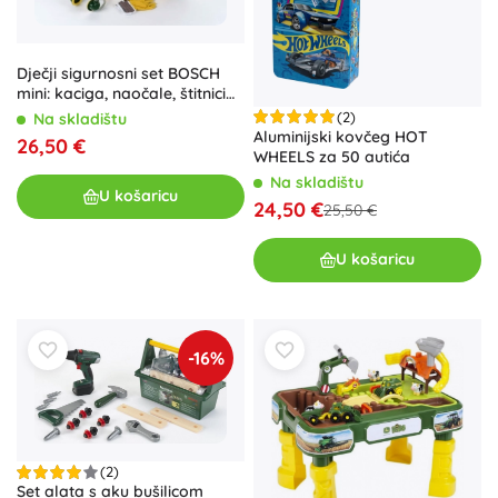
Dječji sigurnosni set BOSCH
mini: kaciga, naočale, štitnici
za sluh i rukavice od Kleina
(2)
Na skladištu
Aluminijski kovčeg HOT
26,50 €
WHEELS za 50 autića
Na skladištu
U košaricu
24,50 €
25,50 €
U košaricu
-16%
(2)
Set alata s aku bušilicom