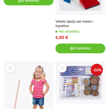
U košaricu
Vileda dječji set metla i
lopatica
Na skladištu
6,80 €
U košaricu
-26%