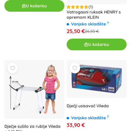
U košaricu
(1)
Vatrogasni ruksak HENRY s
opremom KLEIN
?
Vanjsko skladište
25,50 €
26,50 €
U košaricu
Dječji usisavač Vileda
?
Vanjsko skladište
33,90 €
Dječje sušilo za rublje Vileda