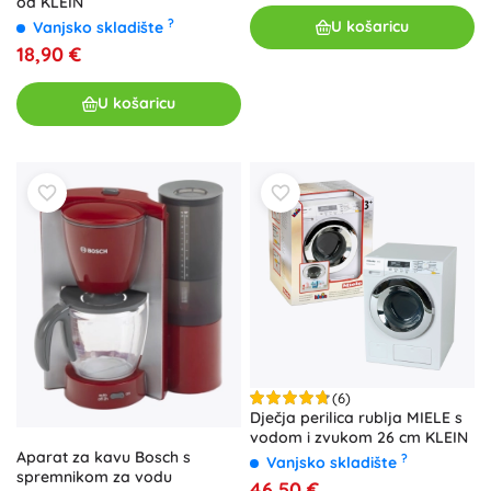
od KLEIN
?
U košaricu
Vanjsko skladište
18,90 €
U košaricu
(6)
Dječja perilica rublja MIELE s
vodom i zvukom 26 cm KLEIN
Aparat za kavu Bosch s
?
Vanjsko skladište
spremnikom za vodu
46,50 €