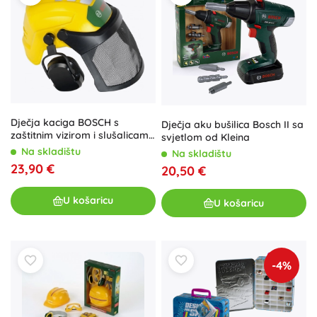
Dječja kaciga BOSCH s
Dječja aku bušilica Bosch II sa
zaštitnim vizirom i slušalicama
svjetlom od Kleina
– igračka
Na skladištu
Na skladištu
23,90 €
20,50 €
U košaricu
U košaricu
-4%