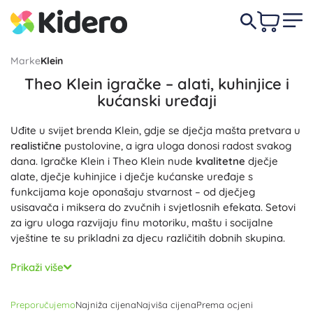
Marke
Klein
Theo Klein igračke – alati, kuhinjice i
kućanski uređaji
Uđite u svijet brenda Klein, gdje se dječja mašta pretvara u
realistične
pustolovine, a igra uloga donosi radost svakog
dana. Igračke Klein i Theo Klein nude
kvalitetne
dječje
alate, dječje kuhinjice i dječje kućanske uređaje s
funkcijama koje oponašaju stvarnost – od dječjeg
usisavača i miksera do zvučnih i svjetlosnih efekata. Setovi
za igru uloga razvijaju finu motoriku, maštu i socijalne
vještine te su prikladni za djecu različitih dobnih skupina.
Svaki je proizvod dizajniran s naglaskom na
sigurne
Prikaži više
materijale, ergonomiju i
izdržljivu
izradu kako bi izdržao
svakodnevnu dječju igru. Licencirane replike, poput Bosch
Preporučujemo
Najniža cijena
Najviša cijena
Prema ocjeni
dječjih alata ili Miele dječjih kućanskih uređaja, nude