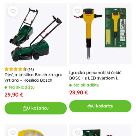
(14)
Igračka pneumatski čekić
Dječja kosilica Bosch za igru
BOSCH s LED svjetlom i
vrtlara – Kosilica Bosch
zvukom od Kleina
Na skladištu
Na skladištu
28,90 €
29,90 €
U košaricu
U košaricu