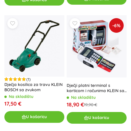
-6%
(1)
Dječja kosilica za travu KLEIN
Dječji platni terminal s
BOSCH sa zvukom
karticom i računima KLEIN sa
zvukom
Na skladištu
Na skladištu
17,50 €
18,90 €
19,90 €
U košaricu
U košaricu