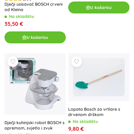
Dječji usisavač BOSCH crveni
U košaricu
od Kleina
Na skladištu
35,50 €
U košaricu
Lopata Bosch za vrtlare s
drvenom drškom
Na skladištu
Dječji kuhinjski robot BOSCH s
opremom, svjetlo i zvuk
9,80 €