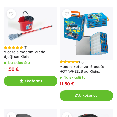
(1)
Vjedro s mopom Vileda –
dječji set Klein
(2)
Na skladištu
Metalni kofer za 18 autića
11,50 €
HOT WHEELS od Kleina
Na skladištu
U košaricu
11,50 €
U košaricu