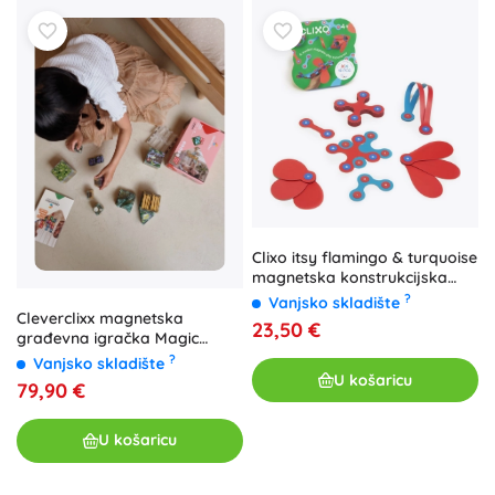
Clixo itsy flamingo & turquoise
magnetska konstrukcijska
igračka 18 komada
?
Vanjsko skladište
Cleverclixx magnetska
23,50 €
građevna igračka Magic
Forest pastel (65 kom)
?
Vanjsko skladište
U košaricu
79,90 €
U košaricu