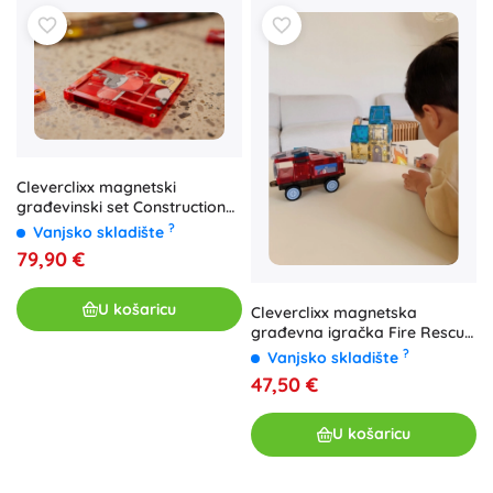
Cleverclixx magnetski
građevinski set Construction
Builder Pack Intense (48 kom)
?
Vanjsko skladište
79,90 €
U košaricu
Cleverclixx magnetska
građevna igračka Fire Rescue
pack intense (39 kom)
?
Vanjsko skladište
47,50 €
U košaricu