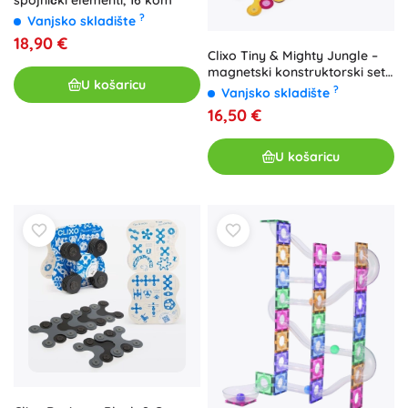
spojnički elementi, 16 kom
?
Vanjsko skladište
18,90 €
Clixo Tiny & Mighty Jungle –
magnetski konstruktorski set
U košaricu
9 kom
?
Vanjsko skladište
16,50 €
U košaricu