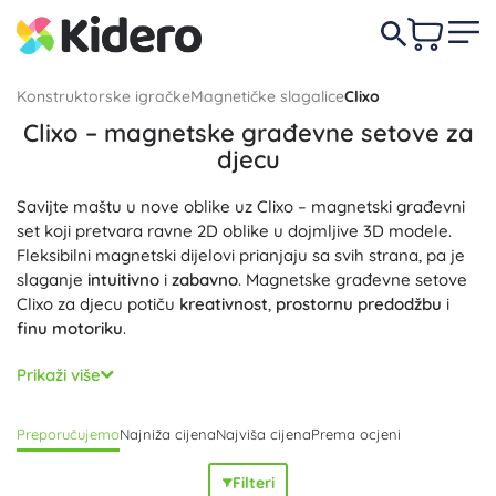
Konstruktorske igračke
Magnetičke slagalice
Clixo
Clixo – magnetske građevne setove za
djecu
Savijte maštu u nove oblike uz Clixo – magnetski građevni
set koji pretvara ravne 2D oblike u dojmljive 3D modele.
Fleksibilni magnetski dijelovi prianjaju sa svih strana, pa je
slaganje
intuitivno
i
zabavno
. Magnetske građevne setove
Clixo za djecu potiču
kreativnost
,
prostornu predodžbu
i
finu motoriku
.
Lagani
,
kompaktni
i
putni
setovi od elastičnih oblika
Prikaži više
omogućuju beskrajne kombinacije – od jednostavnih ideja
do razrađenih konstrukcija. Zahvaljujući pametno
Preporučujemo
Najniža cijena
Najviša cijena
Prema ocjeni
postavljenim magnetima, kreacije pouzdano drže oblik čak
i pri savijanju, dijelovi su ugodni na dodir i bez oštrih rubova.
Filteri
Ove magnetske igračke Clixo idealne su za samostalnu i