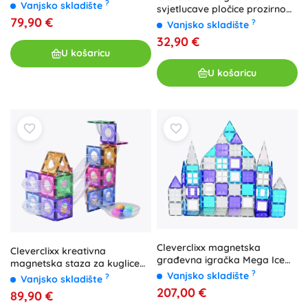
Curved Dome Pack Intense
?
Vanjsko skladište
svjetlucave pločice prozirno
(47 kom)
79,90 €
ružičaste, 16 kom
?
Vanjsko skladište
32,90 €
U košaricu
U košaricu
Cleverclixx magnetska
Cleverclixx kreativna
građevna igračka Mega Ice
magnetska staza za kuglice
Crystal Pack 180 dijelova
?
pastelna 70 dijelova
Vanjsko skladište
?
Vanjsko skladište
207,00 €
89,90 €