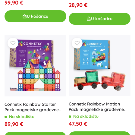
99,90 €
28,90 €
U košaricu
U košaricu
Connetix Rainbow Motion
Connetix Rainbow Starter
Pack magnetičke građevne
Pack magnetske građevne
kocke 24 dijelova
pločice 60 kom
Na skladištu
Na skladištu
47,50 €
89,90 €