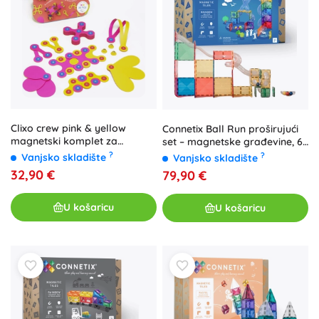
Clixo crew pink & yellow
Connetix Ball Run proširujući
magnetski komplet za
set – magnetske građevine, 66
slaganje 30 kom
dijelova
?
?
Vanjsko skladište
Vanjsko skladište
32,90 €
79,90 €
U košaricu
U košaricu