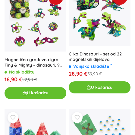
Clixo Dinosauri – set od 22
magnetskih dijelova
Magnetična građevna igra
Tiny & Mighty – dinosauri, 9
?
Vanjsko skladište
dijelova
Na skladištu
28,90 €
59,90 €
16,90 €
22,90 €
U košaricu
U košaricu