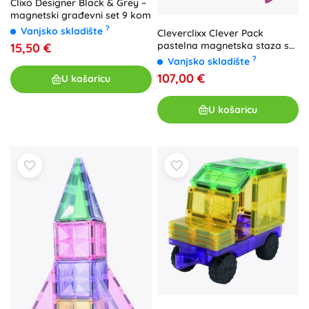
Clixo Designer Black & Grey –
magnetski građevni set 9 kom
?
Vanjsko skladište
Cleverclixx Clever Pack
pastelna magnetska staza s
15,50 €
kuglicama 110 kom
?
Vanjsko skladište
107,00 €
U košaricu
U košaricu