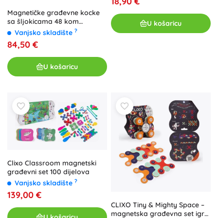
18,90 €
Magnetičke građevne kocke
sa šljokicama 48 kom
U košaricu
CONNETIX Glitter Castle Pack
?
Vanjsko skladište
84,50 €
U košaricu
Clixo Classroom magnetski
građevni set 100 dijelova
?
Vanjsko skladište
139,00 €
CLIXO Tiny & Mighty Space –
magnetska građevna set igra
U košaricu