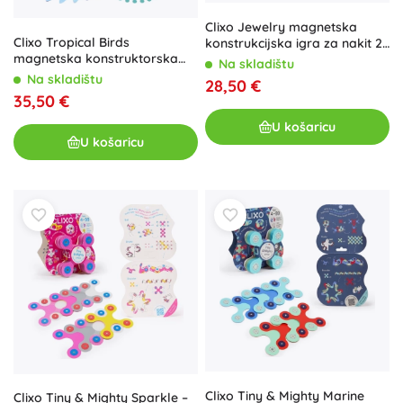
Clixo Jewelry magnetska
Clixo Tropical Birds
konstrukcijska igra za nakit 28
magnetska konstruktorska
komada
Na skladištu
igra 22 kom
Na skladištu
28,50 €
35,50 €
U košaricu
U košaricu
Clixo Tiny & Mighty Marine
Clixo Tiny & Mighty Sparkle –