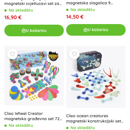
magnetska slagalica 9
magnetski svjetlucavi set za
komada
slaganje 9 kom
Na skladištu
Na skladištu
14,50 €
16,90 €
U košaricu
U košaricu
Clixo Wheel Creator
Clixo ocean creatures
magnetska građevna set 72
magnetski konstrukcijski set
kom
Na skladištu
24 kom, svijetli u mraku
Na skladištu