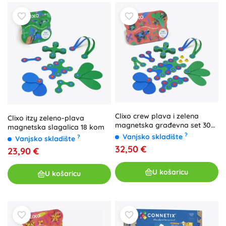
Clixo crew plava i zelena
Clixo itzy zeleno-plava
magnetska građevna set 30
magnetska slagalica 18 kom
kom
?
Vanjsko skladište
?
Vanjsko skladište
32,50 €
23,90 €
U košaricu
U košaricu