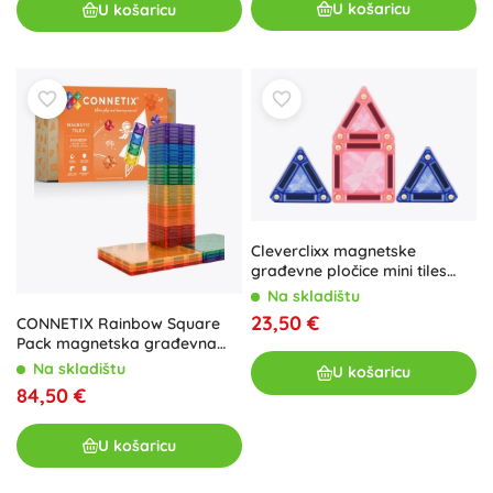
U košaricu
U košaricu
Cleverclixx magnetske
građevne pločice mini tiles
pastel, 28 kom
Na skladištu
23,50 €
CONNETIX Rainbow Square
Pack magnetska građevna
igra 42 dijela
Na skladištu
U košaricu
84,50 €
U košaricu