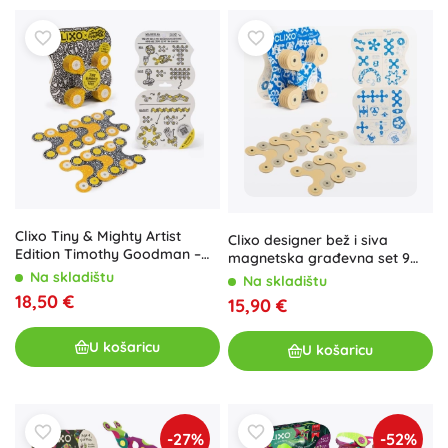
Clixo Tiny & Mighty Artist
Clixo designer bež i siva
Edition Timothy Goodman –
magnetska građevna set 9
magnetska konstruktorska
kom
Na skladištu
Na skladištu
igračka, 9 komada
18,50 €
15,90 €
U košaricu
U košaricu
-27%
-52%