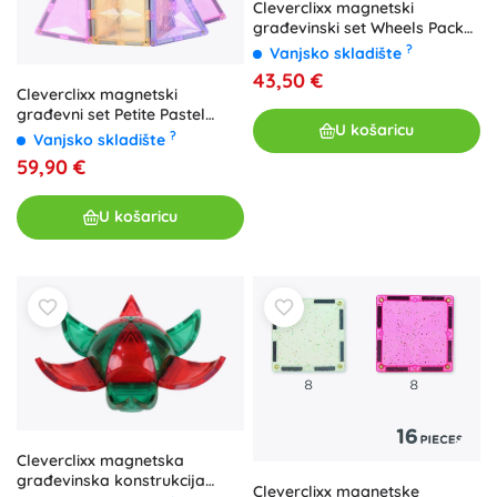
Cleverclixx magnetski
građevinski set Wheels Pack
Intense (25 kom)
?
Vanjsko skladište
43,50 €
Cleverclixx magnetski
građevni set Petite Pastel
U košaricu
Pack (36 kom)
?
Vanjsko skladište
59,90 €
U košaricu
Cleverclixx magnetska
građevinska konstrukcija
Cleverclixx magnetske