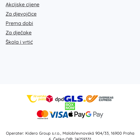
Akcijske cijene
Za djevojčice
Prema dobi
Za dječake
Škola i vrtić
Operater: Kidero Group s.r.o., Malobřevnovská 904/33, 16900 Praha
6, Češka OIB: 24259331