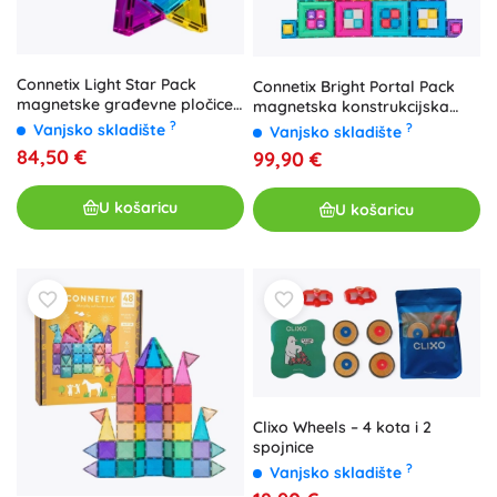
Connetix Light Star Pack
Connetix Bright Portal Pack
magnetske građevne pločice
magnetska konstrukcijska
sa svjetlom, 28 kom
igra 48 dijelova
?
Vanjsko skladište
?
Vanjsko skladište
84,50 €
99,90 €
U košaricu
U košaricu
Clixo Wheels – 4 kota i 2
spojnice
?
Vanjsko skladište