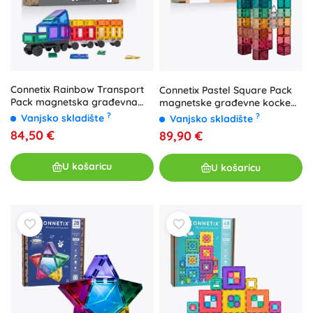
Connetix Rainbow Transport
Connetix Pastel Square Pack
Pack magnetska građevna
magnetske građevne kocke
set 50 dijelova
40 dijelova
?
?
Vanjsko skladište
Vanjsko skladište
84,50 €
89,90 €
U košaricu
U košaricu