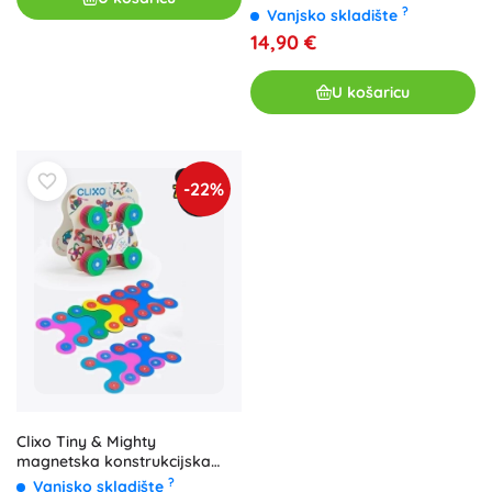
9 kom, svijetli u mraku
?
Vanjsko skladište
14,90 €
U košaricu
-22%
Clixo Tiny & Mighty
magnetska konstrukcijska
igra 9 kom
?
Vanjsko skladište