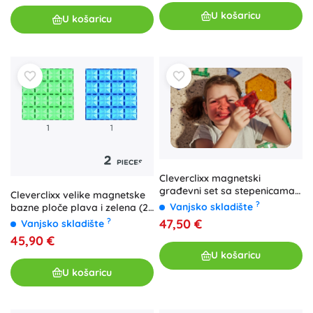
U košaricu
U košaricu
Cleverclixx magnetski
građevni set sa stepenicama
Cleverclixx velike magnetske
Intense (34 kom)
?
Vanjsko skladište
bazne ploče plava i zelena (2
kom)
47,50 €
?
Vanjsko skladište
45,90 €
U košaricu
U košaricu