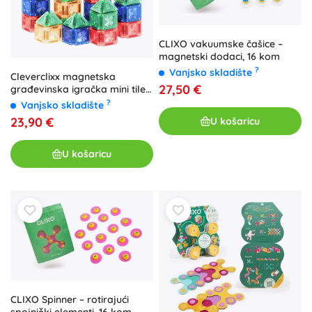
CLIXO vakuumske čašice –
magnetski dodaci, 16 kom
?
Vanjsko skladište
Cleverclixx magnetska
27,50 €
građevinska igračka mini tiles
intense pack 28 kom
?
Vanjsko skladište
23,90 €
U košaricu
U košaricu
CLIXO Spinner – rotirajući