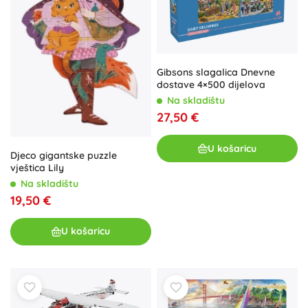
Gibsons slagalica Dnevne
dostave 4×500 dijelova
Na skladištu
27,50 €
U košaricu
Djeco gigantske puzzle
vještica Lily
Na skladištu
19,50 €
U košaricu