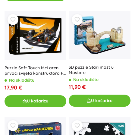
3D puzzle Stari most u
Puzzle Soft Touch McLaren
Mostaru
prvaci svijeta konstruktora F1
1000 dijelova
Na skladištu
Na skladištu
11,90 €
17,90 €
U košaricu
U košaricu