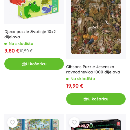
Djeco puzzle životinje 10x2
dijelova
Na skladištu
9,80 €
10,50 €
U košaricu
Gibsons Puzzle Jesenska
ravnodnevica 1000 dijelova
Na skladištu
19,90 €
U košaricu