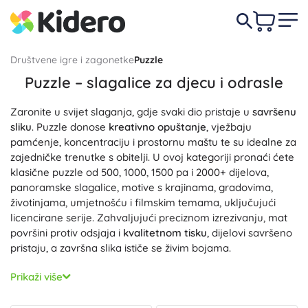
Društvene igre i zagonetke
Puzzle
Puzzle – slagalice za djecu i odrasle
Zaronite u svijet slaganja, gdje svaki dio pristaje u
savršenu
sliku
. Puzzle donose
kreativno opuštanje
, vježbaju
pamćenje, koncentraciju i prostornu maštu te su idealne za
zajedničke trenutke s obitelji. U ovoj kategoriji pronaći ćete
klasične puzzle od 500, 1000, 1500 pa i 2000+ dijelova,
panoramske slagalice, motive s krajinama, gradovima,
životinjama, umjetnošću i filmskim temama, uključujući
licencirane serije. Zahvaljujući preciznom izrezivanju, mat
površini protiv odsjaja i
kvalitetnom tisku
, dijelovi savršeno
pristaju, a završna slika ističe se živim bojama.
Tražite izazov? Isprobajte
Puzzle za odrasle
s 1000–5000
Prikaži više
dijelova, detaljnim motivima, nepravilnim izrezima i višom
razinom težine za
prave entuzijaste
. Za najmlađe i