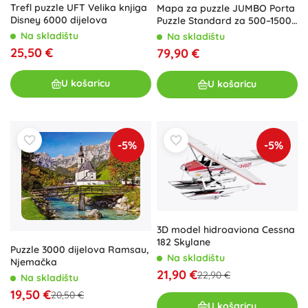
Trefl puzzle UFT Velika knjiga
Mapa za puzzle JUMBO Porta
Disney 6000 dijelova
Puzzle Standard za 500–1500
dijelova
Na skladištu
Na skladištu
25,50 €
79,90 €
U košaricu
U košaricu
-5%
-5%
3D model hidroaviona Cessna
182 Skylane
Puzzle 3000 dijelova Ramsau,
Na skladištu
Njemačka
21,90 €
22,90 €
Na skladištu
19,50 €
20,50 €
U košaricu