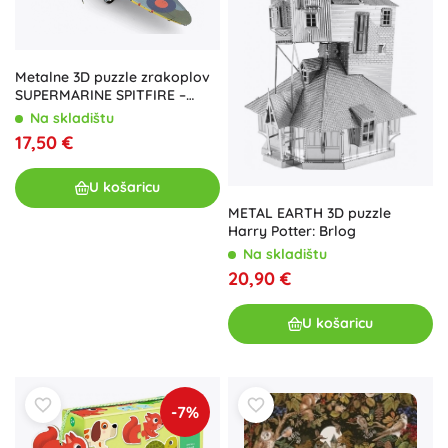
Metalne 3D puzzle zrakoplov
SUPERMARINE SPITFIRE –
model METAL EARTH
Na skladištu
17,50 €
U košaricu
METAL EARTH 3D puzzle
Harry Potter: Brlog
Na skladištu
20,90 €
U košaricu
-7%