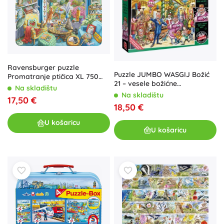
Ravensburger puzzle
Puzzle JUMBO WASGIJ Božić
Promatranje ptičica XL 750
21 – vesele božićne
dijelova
Na skladištu
preobrazbe, 2×1000 dijelova
Na skladištu
17,50 €
18,50 €
U košaricu
U košaricu