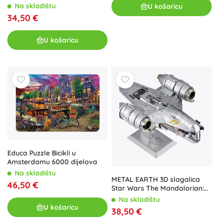
Na skladištu
U košaricu
34,50 €
U košaricu
Educa Puzzle Bicikli u
Amsterdamu 6000 dijelova
Na skladištu
METAL EARTH 3D slagalica
46,50 €
Star Wars The Mandalorian:
Razor Crest (ICONX)
Na skladištu
U košaricu
38,50 €