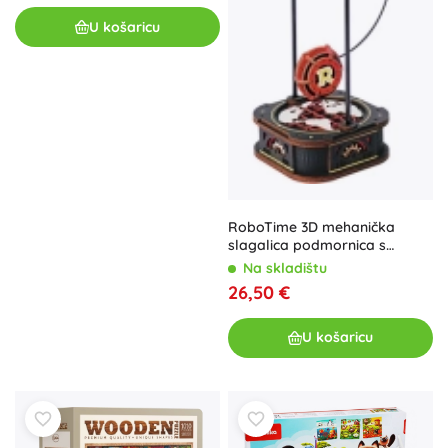
U košaricu
RoboTime 3D mehanička
slagalica podmornica s
njihalom
Na skladištu
26,50 €
U košaricu