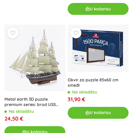
U košaricu
Okvir za puzzle 85x60 cm
smeđi
Na skladištu
31,90 €
Metal earth 3D puzzle
premium series: brod USS
Constitution – metalni model
Na skladištu
U košaricu
24,50 €
U košaricu