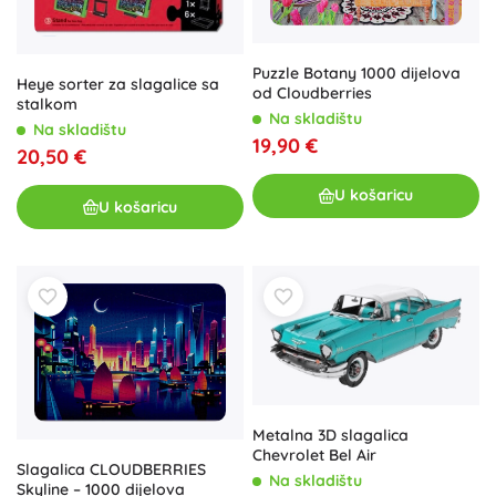
Puzzle Botany 1000 dijelova
Heye sorter za slagalice sa
od Cloudberries
stalkom
Na skladištu
Na skladištu
19,90 €
20,50 €
U košaricu
U košaricu
Metalna 3D slagalica
Chevrolet Bel Air
Slagalica CLOUDBERRIES
Na skladištu
Skyline – 1000 dijelova