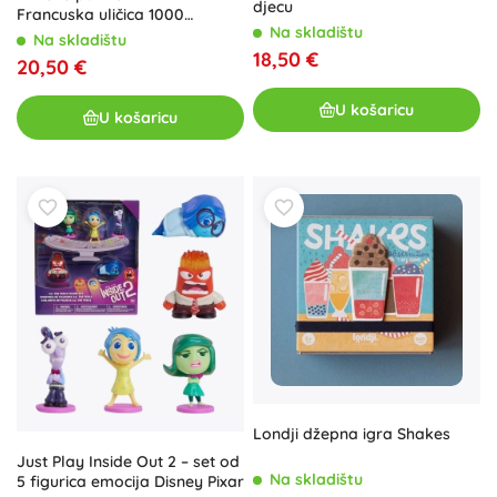
djecu
Francuska uličica 1000
Na skladištu
dijelova
Na skladištu
18,50 €
20,50 €
U košaricu
U košaricu
Londji džepna igra Shakes
Just Play Inside Out 2 – set od
Na skladištu
5 figurica emocija Disney Pixar