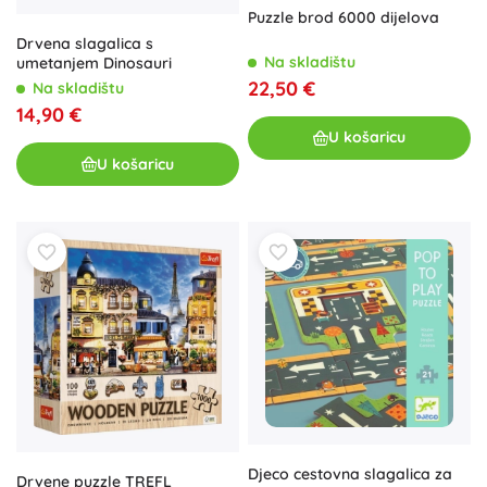
Puzzle brod 6000 dijelova
Drvena slagalica s
Na skladištu
umetanjem Dinosauri
22,50 €
Na skladištu
14,90 €
U košaricu
U košaricu
Djeco cestovna slagalica za
Drvene puzzle TREFL