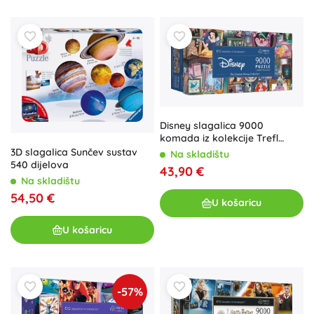
Disney slagalica 9000
komada iz kolekcije Trefl
Prime
3D slagalica Sunčev sustav
Na skladištu
540 dijelova
43,90 €
Na skladištu
54,50 €
U košaricu
U košaricu
-57%