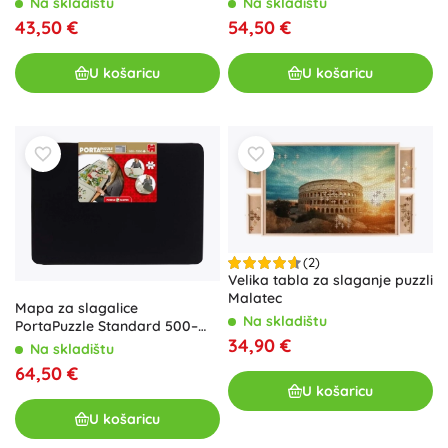
Na skladištu
Na skladištu
43,50 €
54,50 €
U košaricu
U košaricu
(2)
Velika tabla za slaganje puzzli
Malatec
Mapa za slagalice
Na skladištu
PortaPuzzle Standard 500–
34,90 €
1000 dijelova
Na skladištu
64,50 €
U košaricu
U košaricu