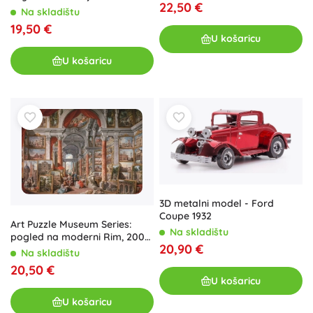
22,50 €
Na skladištu
19,50 €
U košaricu
U košaricu
3D metalni model - Ford
Coupe 1932
Art Puzzle Museum Series:
Na skladištu
pogled na moderni Rim, 2000
20,90 €
dijelova
Na skladištu
20,50 €
U košaricu
U košaricu