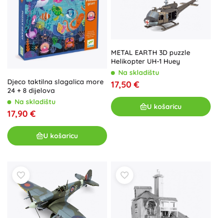
METAL EARTH 3D puzzle
Helikopter UH-1 Huey
Na skladištu
Djeco taktilna slagalica more
17,50 €
24 + 8 dijelova
Na skladištu
U košaricu
17,90 €
U košaricu