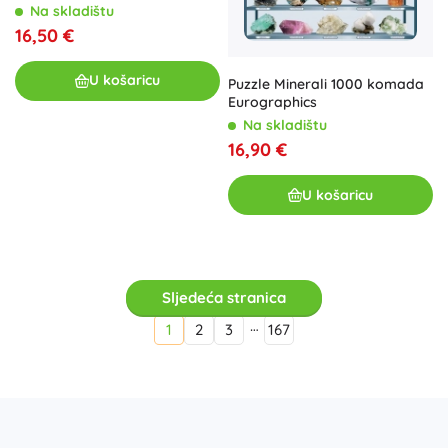
Na skladištu
16,50 €
U košaricu
Puzzle Minerali 1000 komada
Eurographics
Na skladištu
16,90 €
U košaricu
Sljedeća stranica
…
1
2
3
167