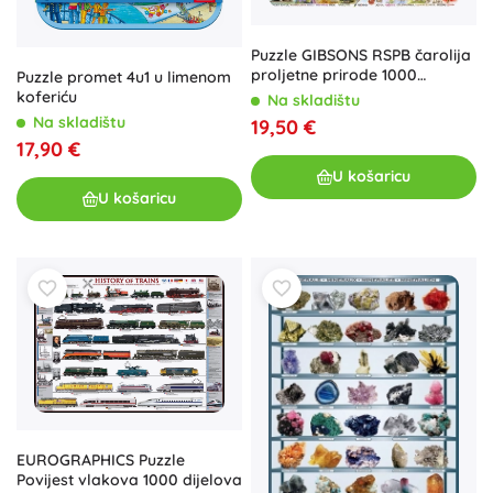
Puzzle GIBSONS RSPB čarolija
proljetne prirode 1000
Puzzle promet 4u1 u limenom
dijelova
koferiću
Na skladištu
Na skladištu
19,50 €
17,90 €
U košaricu
U košaricu
EUROGRAPHICS Puzzle
Povijest vlakova 1000 dijelova