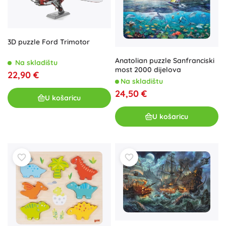
3D puzzle Ford Trimotor
Anatolian puzzle Sanfranciski
Na skladištu
most 2000 dijelova
22,90 €
Na skladištu
24,50 €
U košaricu
U košaricu