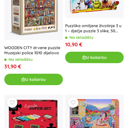
Puzzlika omiljene životinje 3 u
1 – dječje puzzle 3 slike, 50
dijelova
Na skladištu
10,90 €
WOODEN CITY drvene puzzle
Muzejski police 1010 dijelova
U košaricu
Na skladištu
31,90 €
U košaricu