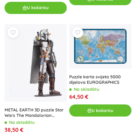
U košaricu
Puzzle karta svijeta 5000
dijelova EUROGRAPHICS
Na skladištu
64,50 €
METAL EARTH 3D puzzle Star
U košaricu
Wars The Mandalorian:
Mando (ICONX)
Na skladištu
38,50 €