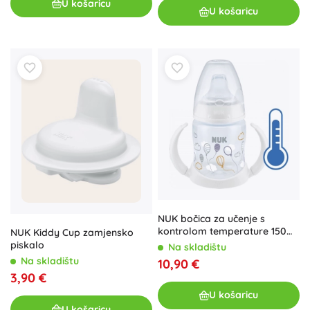
U košaricu
U košaricu
NUK bočica za učenje s
kontrolom temperature 150
NUK Kiddy Cup zamjensko
ml bijela
piskalo
Na skladištu
Na skladištu
10,90 €
3,90 €
U košaricu
U košaricu