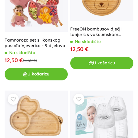
FreeON bambusov dječji
tanjurić s vakuumskom
Tamnoroza set silikonskog
podlogom – Koala
Na skladištu
posuđa Vjeverica - 9 dijelova
12,50 €
Na skladištu
12,50 €
15,50 €
U košaricu
U košaricu