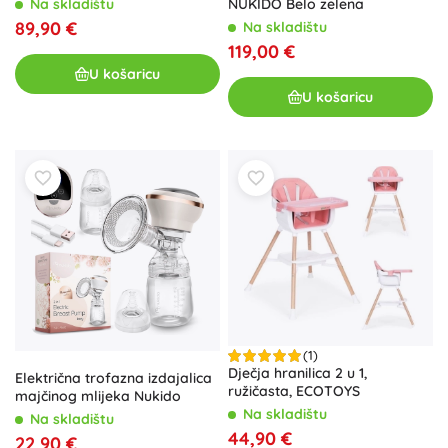
NUKIDO Belo zelena
Na skladištu
89,90 €
Na skladištu
119,00 €
U košaricu
U košaricu
(1)
Dječja hranilica 2 u 1,
Električna trofazna izdajalica
ružičasta, ECOTOYS
majčinog mlijeka Nukido
Na skladištu
Na skladištu
44,90 €
22,90 €