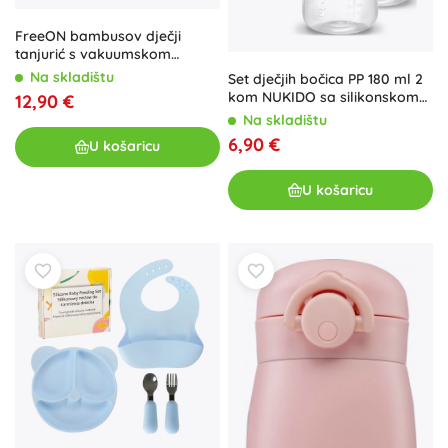
FreeON bambusov dječji
tanjurić s vakuumskom
podlogom – Zekonja
Na skladištu
Set dječjih bočica PP 180 ml 2
kom NUKIDO sa silikonskom
12,90 €
dinamičnom dudom
Na skladištu
6,90 €
U košaricu
U košaricu