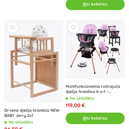
U košaricu
Multifunkcionalna rotirajuća
dječja hranilica 6-u-1 –
ružičasta
Na skladištu
119,00 €
Drvena dječja hranilica NEW
BABY Jerry 2u1
U košaricu
Na skladištu