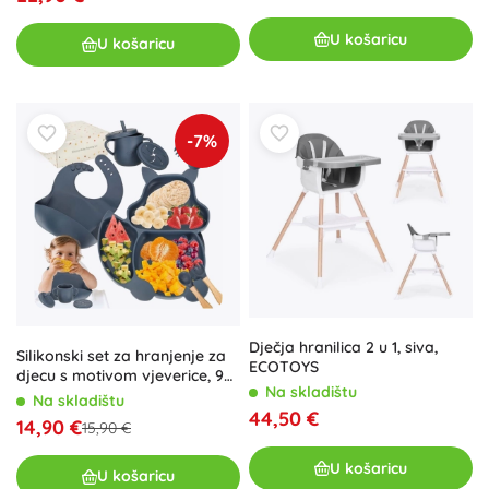
U košaricu
U košaricu
-7%
Dječja hranilica 2 u 1, siva,
Silikonski set za hranjenje za
ECOTOYS
djecu s motivom vjeverice, 9
Na skladištu
dijelova, tamnoplava
Na skladištu
44,50 €
14,90 €
15,90 €
U košaricu
U košaricu