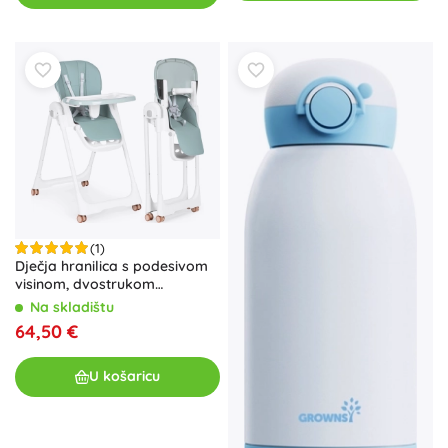
(1)
Dječja hranilica s podesivom
visinom, dvostrukom
pladanjom i presvlakom od
Na skladištu
eko kože ECOTOYS – zelena
64,50 €
U košaricu