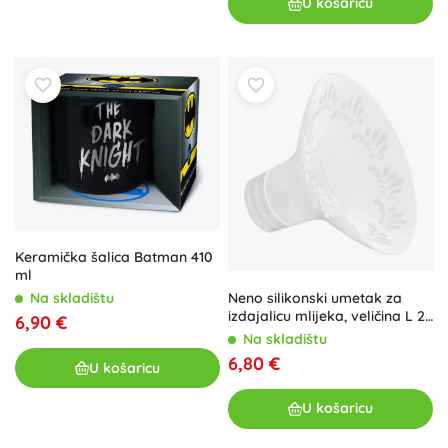
U košaricu
Keramička šalica Batman 410
ml
Neno silikonski umetak za
Na skladištu
izdajalicu mlijeka, veličina L 27
6,90 €
mm
Na skladištu
6,80 €
U košaricu
U košaricu