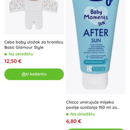
Ceba baby uložak za hranilicu
Basic Glamour Style
Na skladištu
12,50 €
U košaricu
Chicco umirujuće mlijeko
poslije sunčanja 150 ml za
osjetljivu dječju kožu
Na skladištu
6,80 €