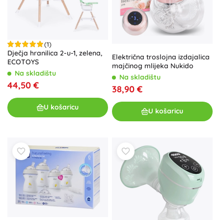
(1)
Dječja hranilica 2-u-1, zelena,
Električna troslojna izdajalica
ECOTOYS
majčinog mlijeka Nukido
Na skladištu
Na skladištu
44,50 €
38,90 €
U košaricu
U košaricu