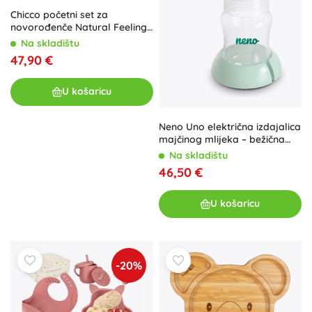
Chicco početni set za
novorođenče Natural Feeling,
neutralan, 0m+
Na skladištu
47,90 €
U košaricu
Neno Uno električna izdajalica
majčinog mlijeka – bežična
dvofazna
Na skladištu
46,50 €
U košaricu
-20%