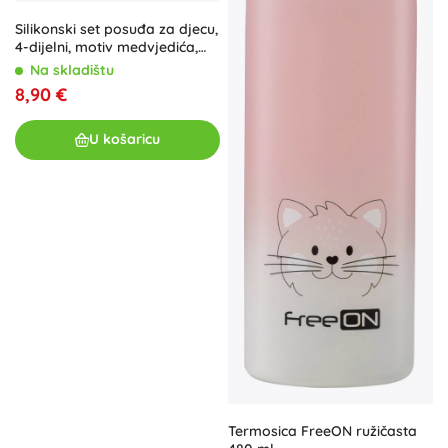
Silikonski set posuđa za djecu,
4-dijelni, motiv medvjedića,
plava
Na skladištu
8,90 €
U košaricu
Termosica FreeON ružičasta