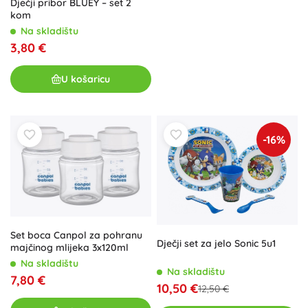
Dječji pribor BLUEY – set 2
kom
Na skladištu
3,80 €
U košaricu
-16%
Set boca Canpol za pohranu
Dječji set za jelo Sonic 5u1
majčinog mlijeka 3x120ml
Na skladištu
Na skladištu
7,80 €
10,50 €
12,50 €