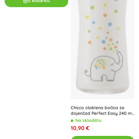
U košaricu
Chicco staklena bočica za
dojenčad Perfect Easy 240 ml
sa sporim protokom 0m+
Na skladištu
10,90 €