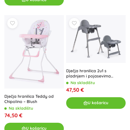
Dječja hranilica 2u1 s
pladnjem i pojasevima
ecotoys
Na skladištu
47,50 €
Dječja hranilica Teddy od
Chipolino – Blush
U košaricu
Na skladištu
74,50 €
U košaricu