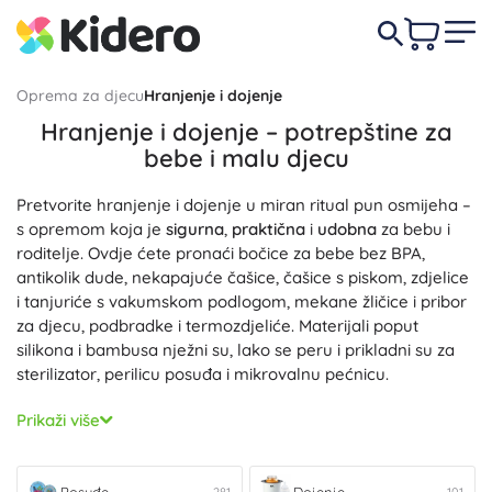
Oprema za djecu
Hranjenje i dojenje
Hranjenje i dojenje – potrepštine za
bebe i malu djecu
Pretvorite hranjenje i dojenje u miran ritual pun osmijeha –
s opremom koja je
sigurna
,
praktična
i
udobna
za bebu i
roditelje. Ovdje ćete pronaći bočice za bebe bez BPA,
antikolik dude, nekapajuće čašice, čašice s piskom, zdjelice
i tanjuriće s vakumskom podlogom, mekane žličice i pribor
za djecu, podbradke i termozdjeliće. Materijali poput
silikona i bambusa nježni su, lako se peru i prikladni su za
sterilizator, perilicu posuđa i mikrovalnu pećnicu.
Za prve kašice izvrsno će poslužiti
Posuđe
– dječje zdjelice,
Prikaži više
tanjurići, podijeljeni tanjuri, protuklizne podloge i pribor za
učenje hranjenja koji potiče samostalno hranjenje. Za stol
odaberite stabilne
Dječje hranilice
s podešavanjem nagiba,