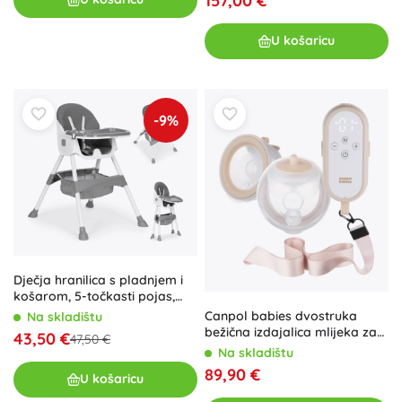
157,00 €
U košaricu
-9%
Dječja hranilica s pladnjem i
košarom, 5-točkasti pojas,
ECOTOYS – Siva
Canpol babies dvostruka
Na skladištu
bežična izdajalica mlijeka za
43,50 €
47,50 €
grudnjak MilkShell
Na skladištu
89,90 €
U košaricu