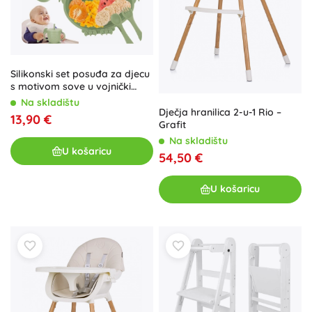
Silikonski set posuđa za djecu
s motivom sove u vojnički
zelenoj boji
Na skladištu
Dječja hranilica 2-u-1 Rio –
13,90 €
Grafit
Na skladištu
U košaricu
54,50 €
U košaricu