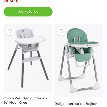
74,50 €
U košaricu
Chicco Zest dječja hranilica
3u1 Moon Grey
Dječja hranilica s ležaljkom