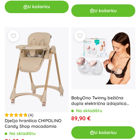
U košaricu
U košaricu
BabyOno Twinny bežična
dupla električna izdajalica
majčinog mlijeka
Na skladištu
(4)
89,90 €
Dječja hranilica CHIPOLINO
Candy Shop macadamia
U košaricu
Na skladištu