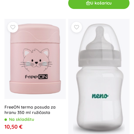
U košaricu
FreeON termo posuda za
hranu 350 ml ružičasta
Na skladištu
10,50 €