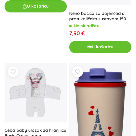
U košaricu
Neno bočica za dojenčad s
protukoličnim sustavom 150
ml, 0 m+
Na skladištu
7,90 €
U košaricu
Ceba baby uložak za hranilicu
Basic Crazy Lama