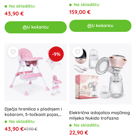
Na skladištu
Na skladištu
159,00 €
43,90 €
U košaricu
U košaricu
-9%
Dječja hranilica s pladnjem i
Električna izdajalica majčinog
košarom, 5-točkasti pojas,
mlijeka Nukido trofazna
ECOTOYS – Ružičasta
Na skladištu
Na skladištu
43,90 €
47,90 €
22,90 €