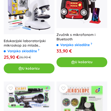
Zvučnik s mikrofonom i
Bluetooth
Edukacijski laboratorijski
?
Vanjsko skladište
mikroskop za mlade
znanstvenike – Mikroskop
33,90 €
?
Vanjsko skladište
25,90 €
26,90 €
U košaricu
U košaricu