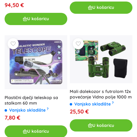
94,50 €
U košaricu
U košaricu
Mali dalekozor s futrolom 12x
povećanje Vidno polje 1000 m
Plastični dječji teleskop sa
stalkom 60 mm
?
Vanjsko skladište
?
Vanjsko skladište
25,50 €
7,80 €
U košaricu
U košaricu