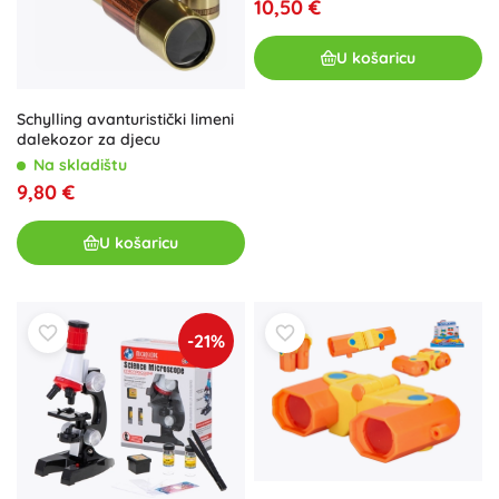
10,50 €
U košaricu
Schylling avanturistički limeni
dalekozor za djecu
Na skladištu
9,80 €
U košaricu
-21%