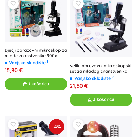
Dječji obrazovni mikroskop za
mlade znanstvenike 900x
600x 100x
?
Vanjsko skladište
Veliki obrazovni mikroskopski
15,90 €
set za mladog znanstvenika
?
Vanjsko skladište
U košaricu
21,50 €
U košaricu
-4%