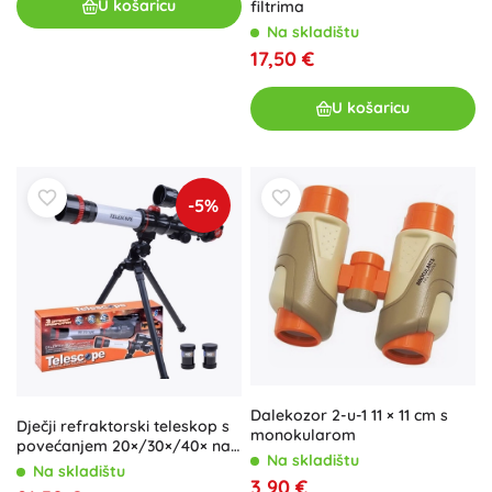
U košaricu
filtrima
Na skladištu
17,50 €
U košaricu
-5%
Dalekozor 2-u-1 11 × 11 cm s
Dječji refraktorski teleskop s
monokularom
povećanjem 20×/30×/40× na
Na skladištu
stativu
Na skladištu
3,90 €