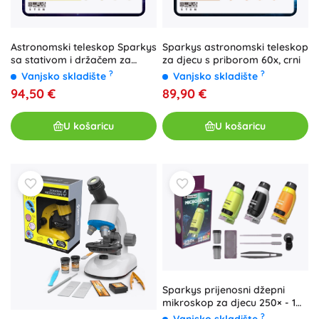
Astronomski teleskop Sparkys
Sparkys astronomski teleskop
sa stativom i držačem za
za djecu s priborom 60x, crni
telefon - 1 komad
?
?
Vanjsko skladište
Vanjsko skladište
94,50 €
89,90 €
U košaricu
U košaricu
Sparkys prijenosni džepni
mikroskop za djecu 250× - 1
komad
?