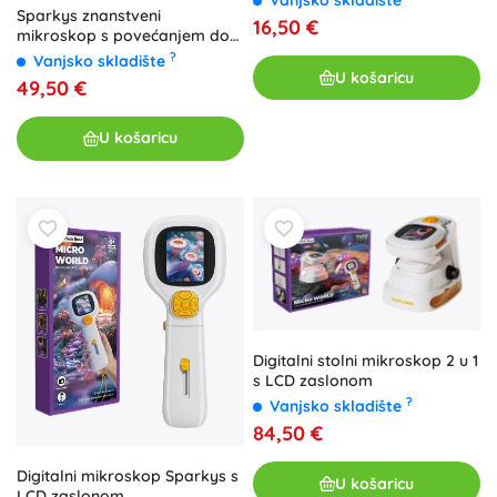
Vanjsko skladište
Sparkys znanstveni
16,50 €
mikroskop s povećanjem do
1200×
?
Vanjsko skladište
U košaricu
49,50 €
U košaricu
Digitalni stolni mikroskop 2 u 1
s LCD zaslonom
?
Vanjsko skladište
84,50 €
Digitalni mikroskop Sparkys s
U košaricu
LCD zaslonom