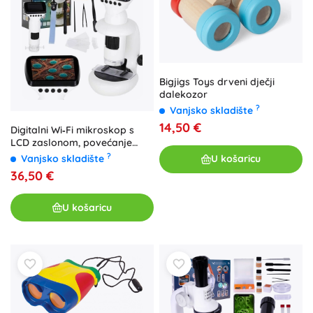
Bigjigs Toys drveni dječji
dalekozor
?
Vanjsko skladište
14,50 €
Digitalni Wi‑Fi mikroskop s
LCD zaslonom, povećanje
200× do 1000×
?
Vanjsko skladište
U košaricu
36,50 €
U košaricu