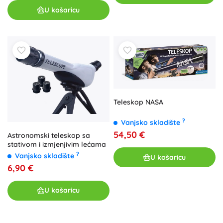
U košaricu
Teleskop NASA
?
Vanjsko skladište
54,50 €
Astronomski teleskop sa
stativom i izmjenjivim lećama
?
Vanjsko skladište
U košaricu
6,90 €
U košaricu