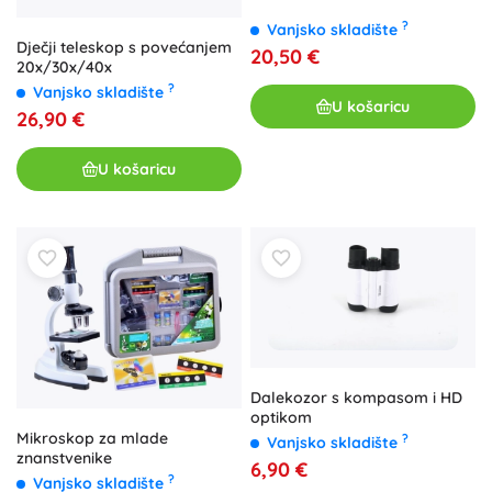
?
Vanjsko skladište
Dječji teleskop s povećanjem
20,50 €
20x/30x/40x
?
Vanjsko skladište
U košaricu
26,90 €
U košaricu
Dalekozor s kompasom i HD
optikom
Mikroskop za mlade
?
Vanjsko skladište
znanstvenike
6,90 €
?
Vanjsko skladište