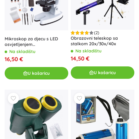
(2)
Obrazovni teleskop sa
Mikroskop za djecu s LED
stalkom 20x/30x/40x
osvjetljenjem
200x/600x/1200x WOOPIE sa
Na skladištu
Na skladištu
adapterom za pametni
14,50 €
16,50 €
telefon – XXL set
U košaricu
U košaricu