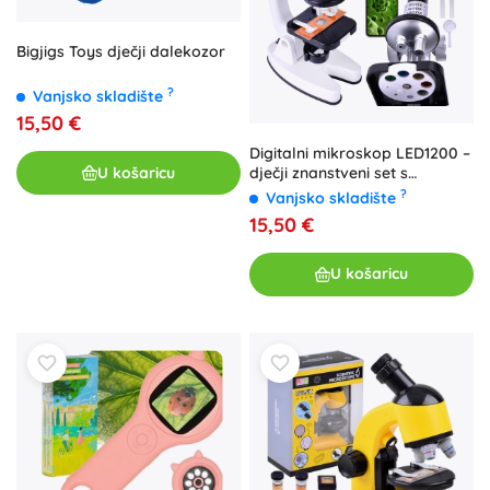
Bigjigs Toys dječji dalekozor
?
Vanjsko skladište
15,50 €
Digitalni mikroskop LED1200 –
U košaricu
dječji znanstveni set s
priborom
?
Vanjsko skladište
15,50 €
U košaricu