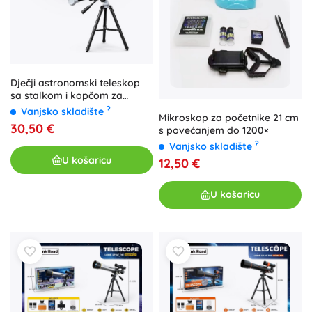
Dječji astronomski teleskop
sa stalkom i kopčom za
telefon
?
Vanjsko skladište
Mikroskop za početnike 21 cm
30,50 €
s povećanjem do 1200×
?
Vanjsko skladište
U košaricu
12,50 €
U košaricu