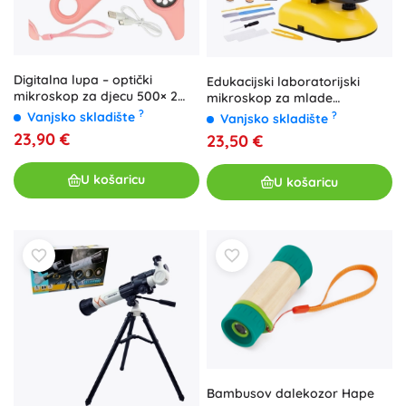
Digitalna lupa – optički
Edukacijski laboratorijski
mikroskop za djecu 500× 2
mikroskop za mlade
Mpx
znanstvenike – Mikroskop
?
Vanjsko skladište
?
Vanjsko skladište
23,90 €
23,50 €
U košaricu
U košaricu
Bambusov dalekozor Hape