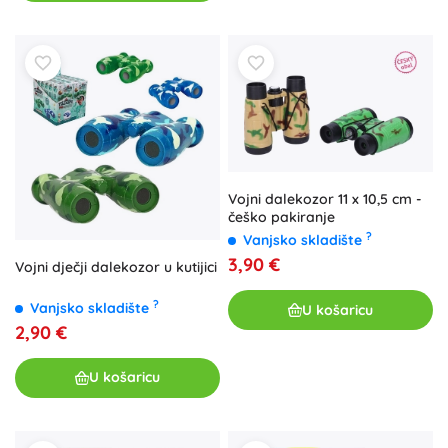
Vojni dalekozor 11 x 10,5 cm -
češko pakiranje
?
Vanjsko skladište
3,90 €
Vojni dječji dalekozor u kutijici
?
Vanjsko skladište
U košaricu
2,90 €
U košaricu