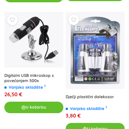
Digitalni USB mikroskop s
povećanjem 500x
?
Vanjsko skladište
26,50 €
Dječji plastični dalekozor
U košaricu
?
Vanjsko skladište
3,80 €
U košaricu