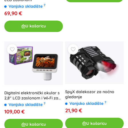
?
Vanjsko skladište
69,90 €
U košaricu
SpyX dalekozor za noćno
Digitalni elektronički okular s
gledanje
2,8" LCD zaslonom i Wi‑Fi za
?
mikroskope i teleskope
Vanjsko skladište
?
Vanjsko skladište
21,90 €
109,00 €
U košaricu
U košaricu