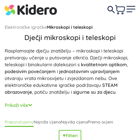
Elektroničke igračke
Mikroskopi i teleskopi
Dječji mikroskopi i teleskopi
Rasplamsajte dječju znatiželju – mikroskopi i teleskopi
pretvaraju učenje u putovanje otkrića. Dječji mikroskopi,
teleskopi i binokularni dalekozori s
kvalitetnom optikom
,
podesivim povećanjem
i
jednostavnim upravljanjem
otvaraju vrata mikrosvijetu i zvjezdanom nebu. Ove
elektroničke edukativne igračke podržavaju
STEAM
obrazovanje
, potiču znatiželju i
sigurne su za djecu
.
Mikroskop za djecu ili početnike nudi oštre leće, zamjenjive
Prikaži više
okulara i objektive te LED osvjetljenje za
jasan prikaz
preparata. Biološki mikroskop sa stabilnim postoljem, finim
Preporučujemo
Najniža cijena
Najviša cijena
Prema ocjeni
fokusiranjem i
bogatom opremom
(stakalca, gotovi
preparati, pinceta, pipeta, posudice za uzorke, prijenosna
Filteri
torbica) motivira na kućne pokuse i školske projekte.