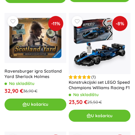
-11%
-8%
Ravensburger igra Scotland
Yard Sherlock Holmes
(1)
Konstrukcijski set LEGO Speed
Na skladištu
Champions Williams Racing F1
32,90 €
36,90 €
Na skladištu
23,50 €
25,50 €
U košaricu
U košaricu