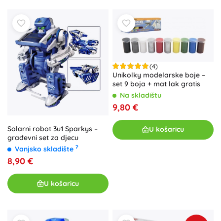
(4)
Unikolky modelarske boje –
set 9 boja + mat lak gratis
Na skladištu
9,80 €
Solarni robot 3u1 Sparkys –
U košaricu
građevni set za djecu
?
Vanjsko skladište
8,90 €
U košaricu