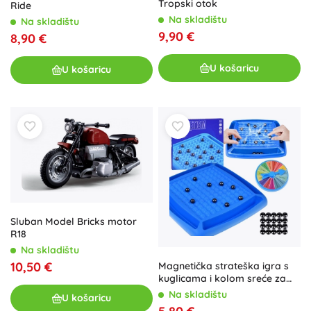
Tropski otok
Ride
Na skladištu
Na skladištu
9,90 €
8,90 €
U košaricu
U košaricu
Sluban Model Bricks motor
R18
Na skladištu
10,50 €
Magnetička strateška igra s
kuglicama i kolom sreće za
obitelj
Na skladištu
U košaricu