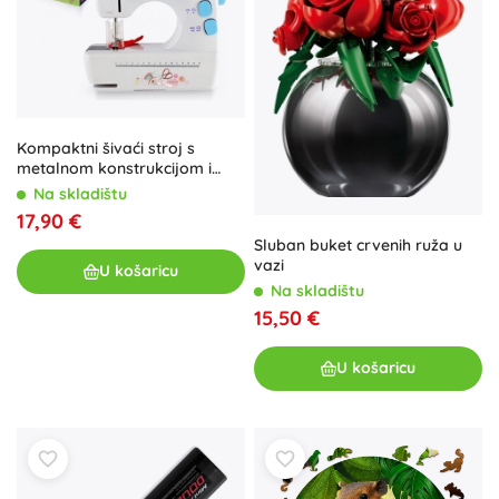
Kompaktni šivaći stroj s
metalnom konstrukcijom i
svjetlosnim efektima
Na skladištu
17,90 €
Sluban buket crvenih ruža u
vazi
U košaricu
Na skladištu
15,50 €
U košaricu