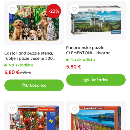
-23%
Panoramske puzzle
CLEMENTONI – dvorac
Castorland puzzle štenci,
Neuschwanstein, 1000 dijelova
rublje i ptičje veselje 500
Na skladištu
dijelova
Na skladištu
5,80 €
6,80 €
8,80 €
U košaricu
U košaricu