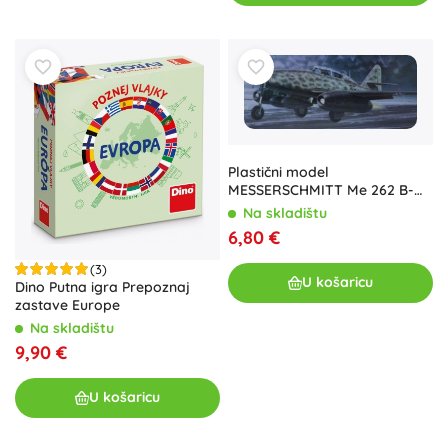
Plastični model
MESSERSCHMITT Me 262 B-
1a/U1 1:72
Na skladištu
6,80 €
(3)
U košaricu
Dino Putna igra Prepoznaj
zastave Europe
Na skladištu
9,90 €
U košaricu