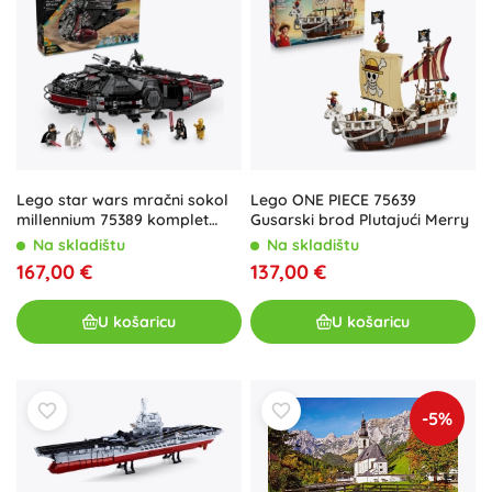
Lego star wars mračni sokol
Lego ONE PIECE 75639
millennium 75389 komplet
Gusarski brod Plutajući Merry
svemirskog broda
Na skladištu
Na skladištu
167,00 €
137,00 €
U košaricu
U košaricu
-5%