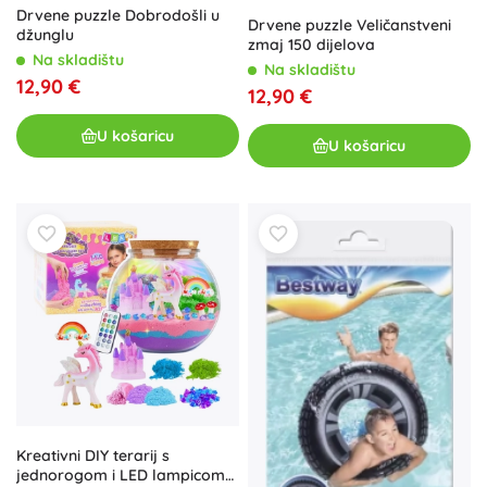
Drvene puzzle Dobrodošli u
Drvene puzzle Veličanstveni
džunglu
zmaj 150 dijelova
Na skladištu
Na skladištu
12,90 €
12,90 €
U košaricu
U košaricu
Kreativni DIY terarij s
jednorogom i LED lampicom