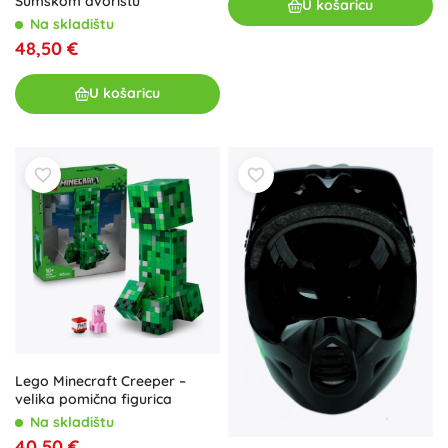
Šumskom dvorištu
U košaricu
Na skladištu
48,50 €
U košaricu
Lego Minecraft Creeper –
velika pomična figurica
Na skladištu
40,50 €