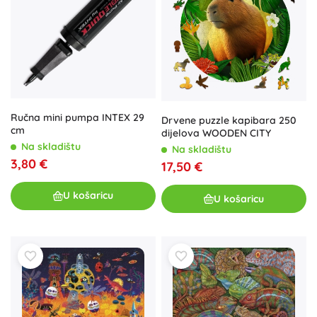
Ručna mini pumpa INTEX 29
Drvene puzzle kapibara 250
cm
dijelova WOODEN CITY
Na skladištu
Na skladištu
3,80 €
17,50 €
U košaricu
U košaricu