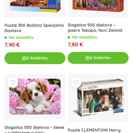
Slagalica 500 dijelova –
Puzzle 300 Božićna Specijalna
jezero Tekapo, Novi Zeland
Dostava
Na skladištu
Na skladištu
7,80 €
7,90 €
U košaricu
U košaricu
Slagalica 500 dijelova – štene
Puzzle CLEMENTONI Harry
u ružičastom cvijeću