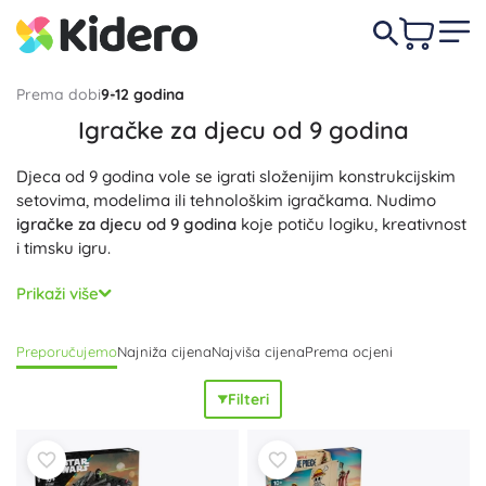
Prema dobi
9-12 godina
Igračke za djecu od 9 godina
Djeca od 9 godina vole se igrati složenijim konstrukcijskim
setovima, modelima ili tehnološkim igračkama. Nudimo
igračke za djecu od 9 godina
koje potiču logiku, kreativnost
i timsku igru.
Svaka igračka je
kvalitetna i sigurna
kako bi pružila ne
Prikaži više
samo zabavu već i obrazovnu vrijednost.
Preporučujemo
Najniža cijena
Najviša cijena
Prema ocjeni
Filteri