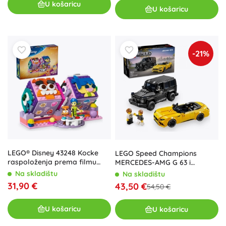
U košaricu
U košaricu
-21%
LEGO® Disney 43248 Kocke
LEGO Speed Champions
raspoloženja prema filmu
MERCEDES-AMG G 63 i
Inside Out 2
MERCEDES-AMG SL 63 – dvojni
Na skladištu
Na skladištu
komplet
31,90 €
43,50 €
54,50 €
U košaricu
U košaricu