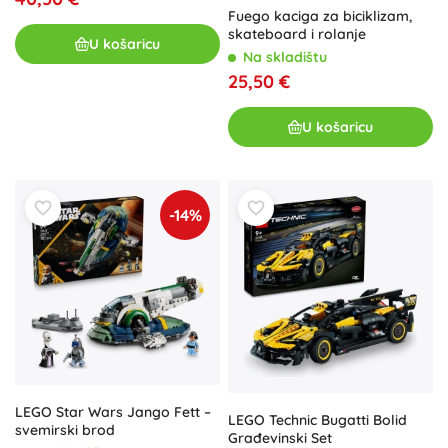
Fuego kaciga za biciklizam,
skateboard i rolanje
U košaricu
Na skladištu
25,50 €
U košaricu
-14%
LEGO Star Wars Jango Fett –
LEGO Technic Bugatti Bolid
svemirski brod
Građevinski Set