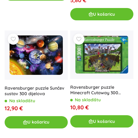
5,80 €
U košaricu
Ravensburger puzzle
Ravensburger puzzle Sunčev
Minecraft Cutaway 300
sustav 300 dijelova
dijelova
Na skladištu
Na skladištu
10,80 €
12,90 €
U košaricu
U košaricu