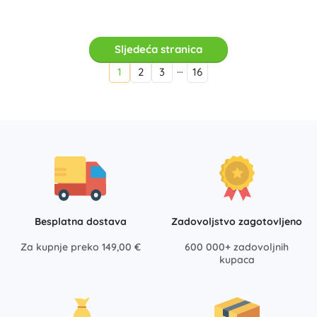
Sljedeća stranica
…
1
2
3
16
Besplatna dostava
Zadovoljstvo zagotovljeno
Za kupnje preko 149,00 €
600 000+ zadovoljnih
kupaca