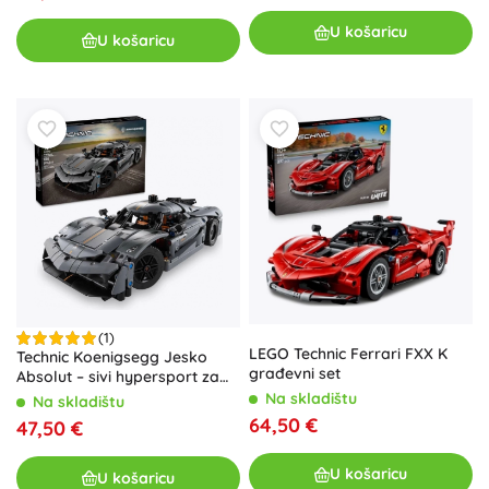
U košaricu
U košaricu
(1)
LEGO Technic Ferrari FXX K
Technic Koenigsegg Jesko
građevni set
Absolut – sivi hypersport za
djecu od 10 godina
Na skladištu
Na skladištu
64,50 €
47,50 €
U košaricu
U košaricu