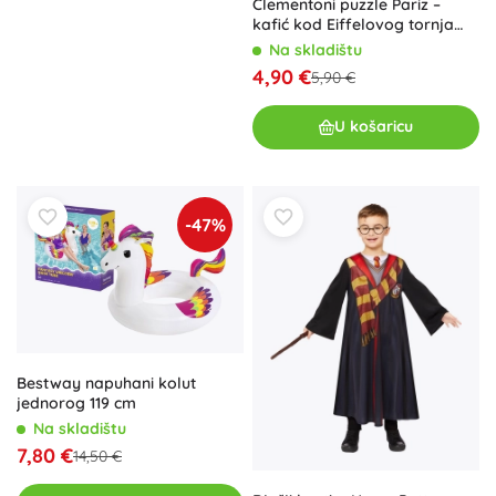
Clementoni puzzle Pariz –
kafić kod Eiffelovog tornja
500 dijelova
Na skladištu
4,90 €
5,90 €
U košaricu
-47%
Bestway napuhani kolut
jednorog 119 cm
Na skladištu
7,80 €
14,50 €