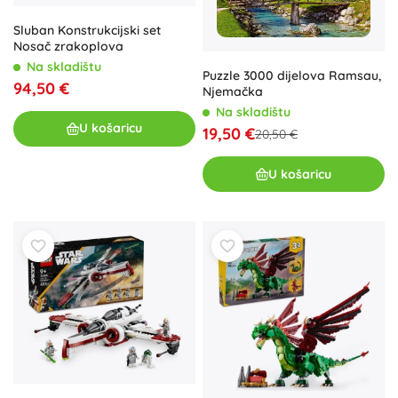
Sluban Konstrukcijski set
Nosač zrakoplova
Na skladištu
Puzzle 3000 dijelova Ramsau,
94,50 €
Njemačka
Na skladištu
U košaricu
19,50 €
20,50 €
U košaricu