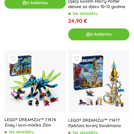
Dječji kostim Harry Potter
U košaricu
deluxe za djecu 10-12 godina
Na skladištu
24,90 €
U košaricu
LEGO® DREAMZzz™ 71476
LEGO® DREAMZzz™ 71477
Zoey i sovi‑mačka Zian
Pješčani toranj Sandmana
Na skladištu
Na skladištu