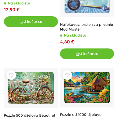
na daljinsko upravljanje
Na skladištu
12,90 €
U košaricu
Nafukovaci prsten za plivanje
Mud Master
Na skladištu
4,80 €
U košaricu
Puzzle od 1000 dijelova
Puzzle 500 dijelova Beautiful