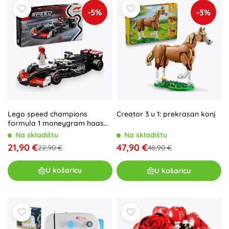
-5%
-3%
Lego speed champions
Creator 3 u 1: prekrasan konj
formula 1 moneygram haas
vf-24 trkaći bolid
Na skladištu
Na skladištu
21,90 €
47,90 €
22,90 €
48,90 €
U košaricu
U košaricu