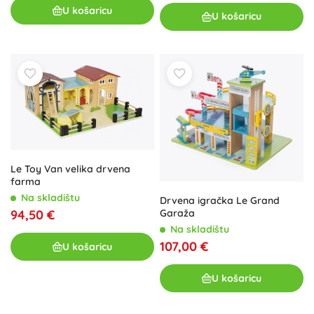
U košaricu
U košaricu
Le Toy Van velika drvena
farma
Na skladištu
Drvena igračka Le Grand
94,50 €
Garaža
Na skladištu
107,00 €
U košaricu
U košaricu