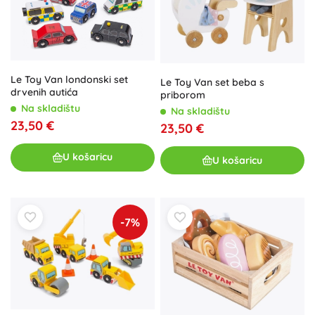
Le Toy Van londonski set
Le Toy Van set beba s
drvenih autića
priborom
Na skladištu
Na skladištu
23,50 €
23,50 €
U košaricu
U košaricu
-7%