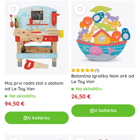
(1)
Balančna igračka Noin ark od
Le Toy Van
Moj prvi radni stol s alatom
Na skladištu
od Le Toy Van
26,50 €
Na skladištu
94,50 €
U košaricu
U košaricu