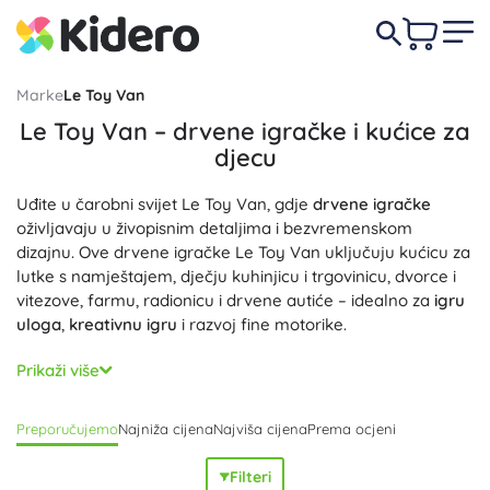
Marke
Le Toy Van
Le Toy Van – drvene igračke i kućice za
djecu
Uđite u čarobni svijet Le Toy Van, gdje
drvene igračke
oživljavaju u živopisnim detaljima i bezvremenskom
dizajnu. Ove drvene igračke Le Toy Van uključuju kućicu za
lutke s namještajem, dječju kuhinjicu i trgovinicu, dvorce i
vitezove, farmu, radionicu i drvene autiće – idealno za
igru
uloga
,
kreativnu igru
i razvoj fine motorike.
Igračke Le Toy Van izrađene su od održivog drva
Prikaži više
(kaučukovac) i oslikane vodenim, netoksičnim i ekološki
prihvatljivim bojama. Precizni, ručno oslikani detalji, glatko
Preporučujemo
Najniža cijena
Najviša cijena
Prema ocjeni
brušeni rubovi i čvrsta konstrukcija jamče
sigurnu
,
izdržljivu
i estetski
prelijepu
igru bez kompromisa. Brend Le Toy Van
Filteri
razvija maštu i vještine: set namirnica za kuhinjicu, alat za