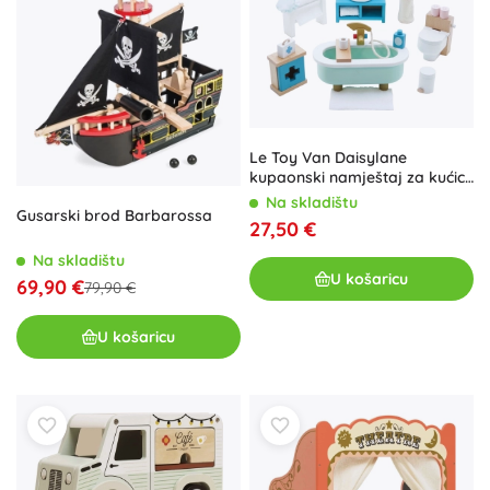
Le Toy Van Daisylane
kupaonski namještaj za kućicu
za lutke
Na skladištu
Gusarski brod Barbarossa
27,50 €
Na skladištu
U košaricu
69,90 €
79,90 €
U košaricu