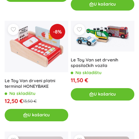
U košaricu
-8%
Le Toy Van set drvenih
spasilačkih vozila
Na skladištu
11,50 €
Le Toy Van drveni platni
terminal HONEYBAKE
Na skladištu
U košaricu
12,50 €
13,50 €
U košaricu