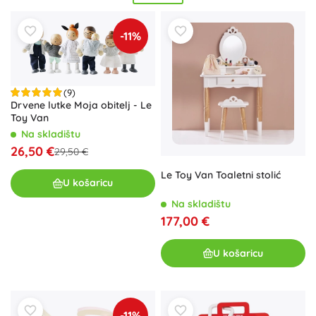
radionicu, figurice uz dvorac ili namještaj za kućicu potiču
komunikaciju, koordinaciju i stvaralaštvo. Bilo da birate za
-11%
predškolca ili školarca, Le Toy Van je
kvalitetan
,
originalan
i
bezvremenski
dar
za svaku priliku.
(9)
Drvene lutke Moja obitelj - Le
Toy Van
Na skladištu
26,50 €
29,50 €
Le Toy Van Toaletni stolić
U košaricu
Na skladištu
177,00 €
U košaricu
-11%