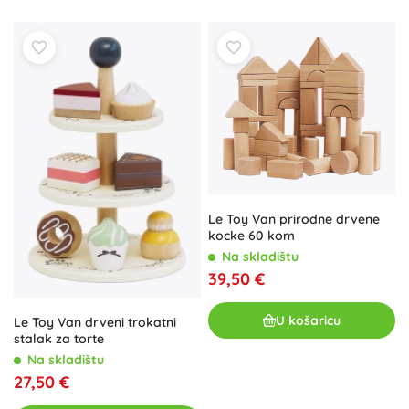
Le Toy Van prirodne drvene
kocke 60 kom
Na skladištu
39,50 €
U košaricu
Le Toy Van drveni trokatni
stalak za torte
Na skladištu
27,50 €