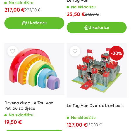
Le Toy Van
drvena kućica na tri kata
Na skladištu
Na skladištu
217,00 €
227,00 €
23,50 €
24,50 €
U košaricu
U košaricu
-20%
Drvena duga Le Toy Van
Le Toy Van Dvorac Lionheart
Petilou za djecu
Na skladištu
Na skladištu
19,50 €
127,00 €
157,00 €