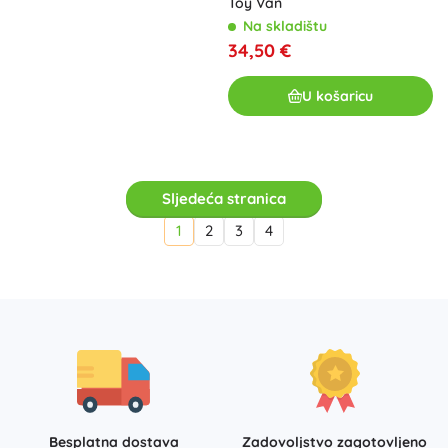
Toy Van
Na skladištu
34,50 €
U košaricu
Sljedeća stranica
1
2
3
4
Besplatna dostava
Zadovoljstvo zagotovljeno