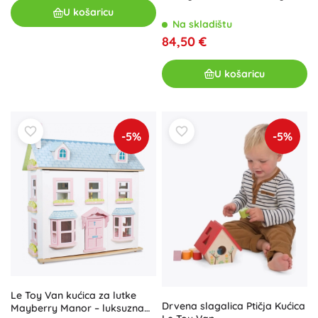
U košaricu
Na skladištu
84,50 €
U košaricu
-5%
-5%
Le Toy Van kućica za lutke
Drvena slagalica Ptičja Kućica
Mayberry Manor – luksuzna