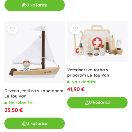
U košaricu
Veterinarska torba s
priborom Le Toy Van
Na skladištu
41,90 €
Drvena jedrilica s kapetanom
Le Toy Van
U košaricu
Na skladištu
23,50 €
U košaricu