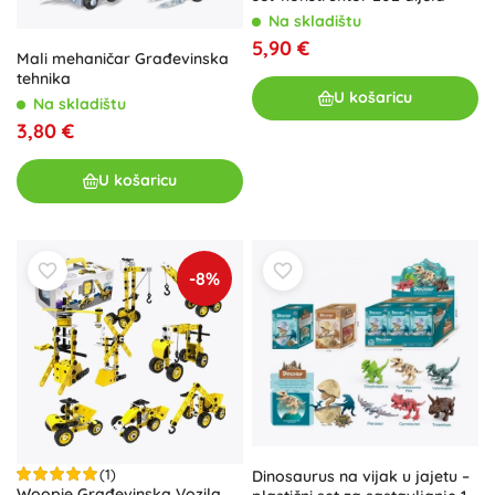
Na skladištu
5,90 €
Mali mehaničar Građevinska
tehnika
U košaricu
Na skladištu
3,80 €
U košaricu
-8%
(1)
Dinosaurus na vijak u jajetu –
Woopie Građevinska Vozila