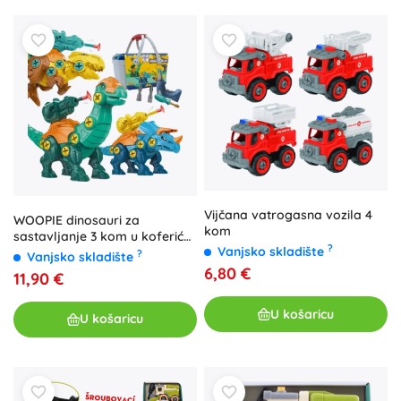
Vijčana vatrogasna vozila 4
WOOPIE dinosauri za
kom
sastavljanje 3 kom u koferiću
?
Vanjsko skladište
s bušilicom i odvijačem
?
Vanjsko skladište
6,80 €
11,90 €
U košaricu
U košaricu