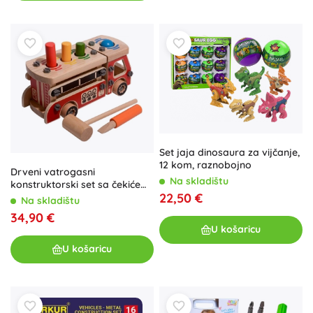
Set jaja dinosaura za vijčanje,
12 kom, raznobojno
Drveni vatrogasni
Na skladištu
konstruktorski set sa čekićem
22,50 €
LUCY & LEO
Na skladištu
34,90 €
U košaricu
U košaricu