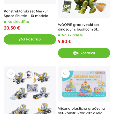
Konstruktorski set Merkur
Space Shuttle - 10 modela
Na skladištu
WOOPIE građevinski set
20,50 €
dinosaur s bušilicom 31
dijelova
Na skladištu
U košaricu
9,80 €
U košaricu
Vijčana plastična građevna
set-konstruktor 202 dijela