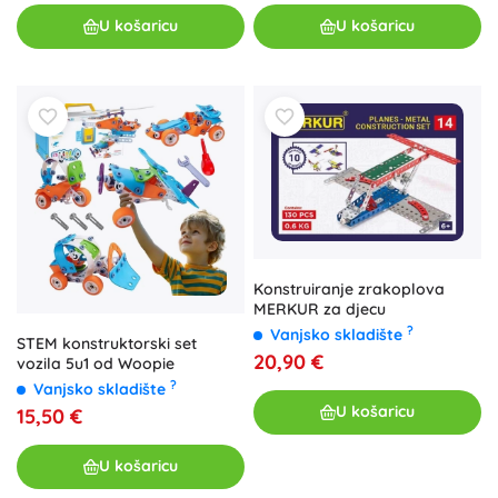
U košaricu
U košaricu
Konstruiranje zrakoplova
MERKUR za djecu
?
Vanjsko skladište
STEM konstruktorski set
20,90 €
vozila 5u1 od Woopie
?
Vanjsko skladište
U košaricu
15,50 €
U košaricu