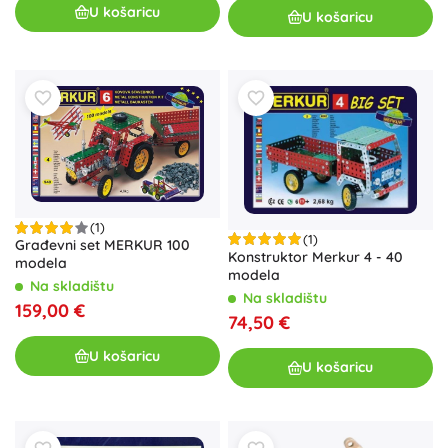
U košaricu
U košaricu
(1)
(1)
Građevni set MERKUR 100
Konstruktor Merkur 4 - 40
modela
modela
Na skladištu
Na skladištu
159,00 €
74,50 €
U košaricu
U košaricu