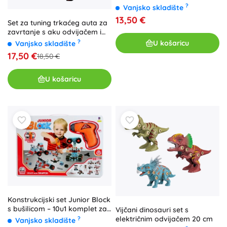
?
Vanjsko skladište
13,50 €
Set za tuning trkaćeg auta za
zavrtanje s aku odvijačem i
svjetlima
?
U košaricu
Vanjsko skladište
17,50 €
18,50 €
U košaricu
Konstrukcijski set Junior Block
s bušilicom – 10u1 komplet za
Vijčani dinosauri set s
djecu 6+
električnim odvijačem 20 cm
?
Vanjsko skladište