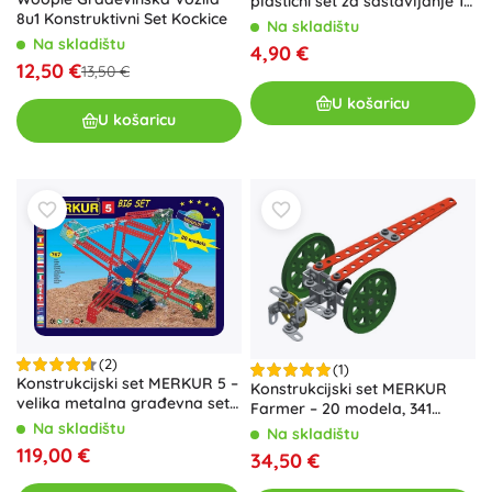
plastični set za sastavljanje 13
8u1 Konstruktivni Set Kockice
cm, 2 varijante
Na skladištu
Na skladištu
4,90 €
12,50 €
13,50 €
U košaricu
U košaricu
(2)
(1)
Konstrukcijski set MERKUR 5 –
Konstrukcijski set MERKUR
velika metalna građevna set
Farmer – 20 modela, 341
za 84 modela
dijelova
Na skladištu
Na skladištu
119,00 €
34,50 €