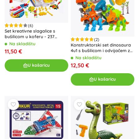
(6)
Set kreativne slagalice s
bušilicom u koferu - 237
(2)
dijelova
Na skladištu
Konstruktorski set dinosaura
4u1 s bušilicom i odvijačem za
11,50 €
djecu
Na skladištu
12,50 €
U košaricu
U košaricu