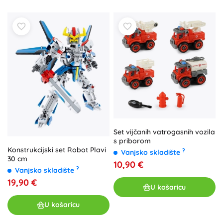
Set vijčanih vatrogasnih vozila
s priborom
Konstrukcijski set Robot Plavi
?
Vanjsko skladište
30 cm
10,90 €
?
Vanjsko skladište
19,90 €
U košaricu
U košaricu