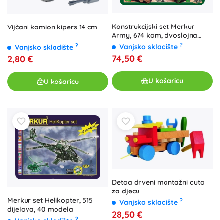
Konstrukcijski set Merkur
Vijčani kamion kipers 14 cm
Army, 674 kom, dvoslojna
kutija 36 × 27 × 5,5 cm
?
?
Vanjsko skladište
Vanjsko skladište
74,50 €
2,80 €
U košaricu
U košaricu
Detoa drveni montažni auto
za djecu
Merkur set Helikopter, 515
?
Vanjsko skladište
dijelova, 40 modela
28,50 €
?