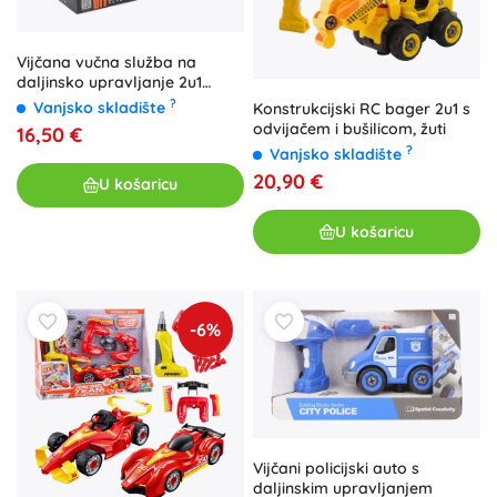
Vijčana vučna služba na
daljinsko upravljanje 2u1
robot
?
Vanjsko skladište
Konstrukcijski RC bager 2u1 s
odvijačem i bušilicom, žuti
16,50 €
?
Vanjsko skladište
20,90 €
U košaricu
U košaricu
-6%
Vijčani policijski auto s
daljinskim upravljanjem