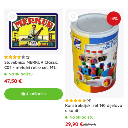
-4%
(2)
Stavebnica MERKUR Classic
C03 – metalni retro set, 141
model
Na skladištu
47,50 €
U košaricu
(4)
Konstrukcijski set 140 dijelova
u kanti
Na skladištu
29,90 €
30,90 €