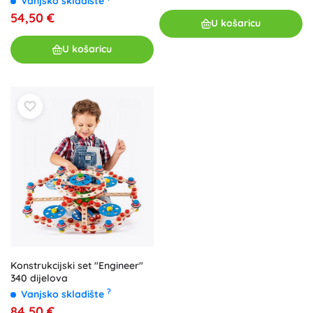
Vanjsko skladište
54,50 €
U košaricu
U košaricu
Konstrukcijski set "Engineer"
340 dijelova
?
Vanjsko skladište
84,50 €