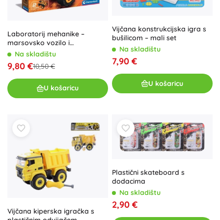
Vijčana konstrukcijska igra s
Laboratorij mehanike –
bušilicom – mali set
marsovsko vozilo i
Na skladištu
četverokotač
Na skladištu
7,90 €
9,80 €
10,50 €
U košaricu
U košaricu
Plastični skateboard s
dodacima
Na skladištu
2,90 €
Vijčana kiperska igračka s
plastičnim odvijačem