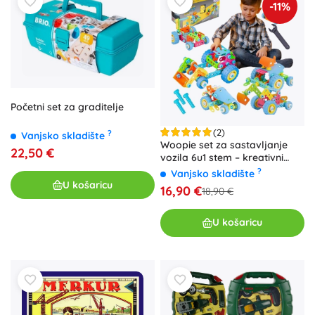
-11%
Početni set za graditelje
(2)
?
Vanjsko skladište
Woopie set za sastavljanje
22,50 €
vozila 6u1 stem – kreativni
konstruktorski set za djecu
?
Vanjsko skladište
U košaricu
16,90 €
18,90 €
U košaricu