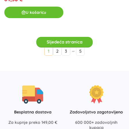
U košaricu
Sljedeća stranica
…
1
2
3
5
Besplatna dostava
Zadovoljstvo zagotovljeno
Za kupnje preko 149,00 €
600 000+ zadovoljnih
kupaca