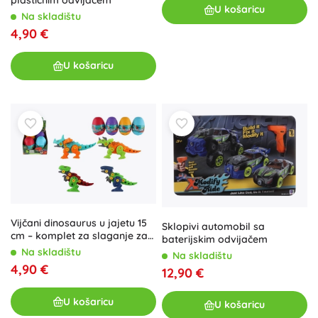
U košaricu
Na skladištu
4,90 €
U košaricu
Vijčani dinosaurus u jajetu 15
Sklopivi automobil sa
cm – komplet za slaganje za
baterijskim odvijačem
djecu
Na skladištu
Na skladištu
4,90 €
12,90 €
U košaricu
U košaricu