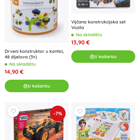
Vijčana konstrukcijska set
Vozila
Na skladištu
13,90 €
Drveni konstruktor u kantici,
U košaricu
48 dijelova (3+)
Na skladištu
14,90 €
U košaricu
-7%