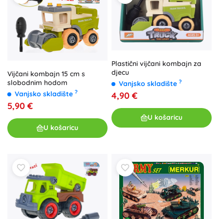
Plastični vijčani kombajn za
djecu
Vijčani kombajn 15 cm s
?
slobodnim hodom
Vanjsko skladište
?
Vanjsko skladište
4,90 €
5,90 €
U košaricu
U košaricu