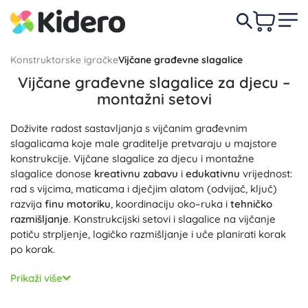
Konstruktorske igračke
Vijčane građevne slagalice
Vijčane građevne slagalice za djecu –
montažni setovi
Doživite radost sastavljanja s vijčanim građevnim
slagalicama koje male graditelje pretvaraju u majstore
konstrukcije. Vijčane slagalice za djecu i montažne
slagalice donose
kreativnu zabavu
i
edukativnu
vrijednost:
rad s vijcima, maticama i dječjim alatom (odvijač, ključ)
razvija
finu motoriku
, koordinaciju oko–ruka i
tehničko
razmišljanje
. Konstrukcijski setovi i slagalice na vijčanje
potiču strpljenje, logičko razmišljanje i uče planirati korak
po korak.
Birajte između plastičnih, drvenih i metalnih izvedbi –
Prikaži više
konstrukcijski dijelovi precizno nalegnu i drže zahvaljujući
čvrstim vijcima. Mnogi setovi koriste izdržljive i
sigurne