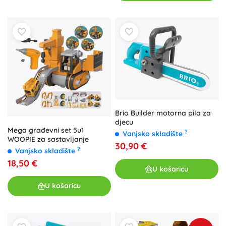
Brio Builder motorna pila za
djecu
Mega građevni set 5u1
?
Vanjsko skladište
WOOPIE za sastavljanje
30,90 €
?
Vanjsko skladište
18,50 €
U košaricu
U košaricu