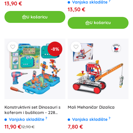
?
Vanjsko skladište
13,90 €
13,50 €
U košaricu
U košaricu
-8%
Konstruktivni set Dinosauri s
Mali Mehaničar Dizalica
koferom i bušilicom - 228
dijelova
?
?
Vanjsko skladište
Vanjsko skladište
11,90 €
7,80 €
12,90 €