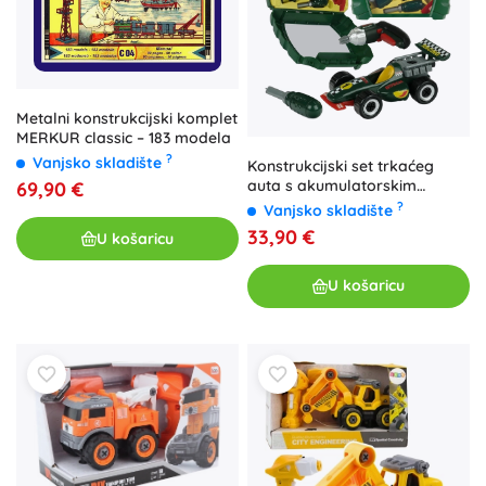
Metalni konstrukcijski komplet
MERKUR classic – 183 modela
?
Vanjsko skladište
Konstrukcijski set trkaćeg
auta s akumulatorskim
69,90 €
odvijačem BOSCH u koferu za
?
Vanjsko skladište
djecu KLEIN
33,90 €
U košaricu
U košaricu