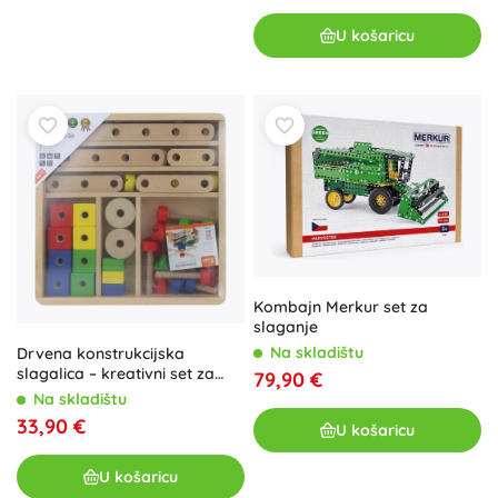
U košaricu
Kombajn Merkur set za
slaganje
Na skladištu
Drvena konstrukcijska
slagalica – kreativni set za
79,90 €
djecu 3+
Na skladištu
33,90 €
U košaricu
U košaricu