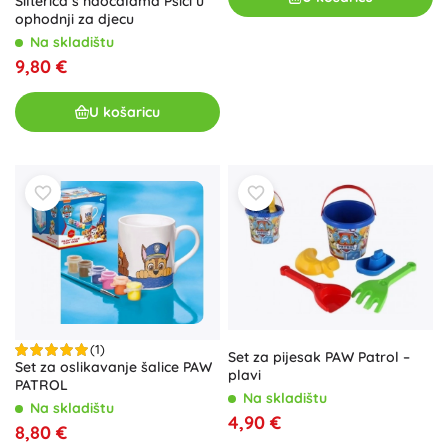
Šilterica s naočalama Psići u
ophodnji za djecu
Na skladištu
9,80 €
U košaricu
(1)
Set za pijesak PAW Patrol –
Set za oslikavanje šalice PAW
plavi
PATROL
Na skladištu
Na skladištu
4,90 €
8,80 €