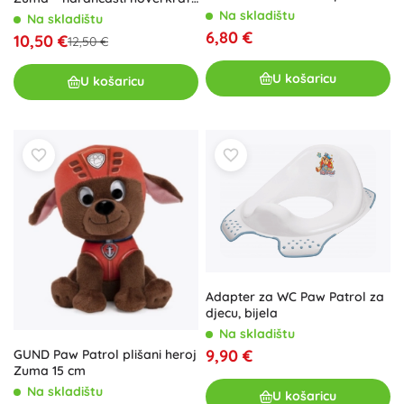
s rotirajućim ventilatorima
Na skladištu
Na skladištu
6,80 €
10,50 €
12,50 €
U košaricu
U košaricu
Adapter za WC Paw Patrol za
djecu, bijela
Na skladištu
9,90 €
GUND Paw Patrol plišani heroj
Zuma 15 cm
Na skladištu
U košaricu