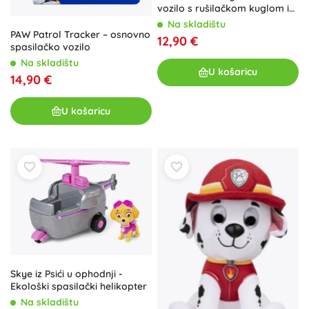
vozilo s rušilačkom kuglom i
valjkom – figurica Motor
Na skladištu
PAW Patrol Tracker – osnovno
12,90 €
spasilačko vozilo
Na skladištu
U košaricu
14,90 €
U košaricu
Skye iz Psići u ophodnji -
Ekološki spasilački helikopter
Na skladištu