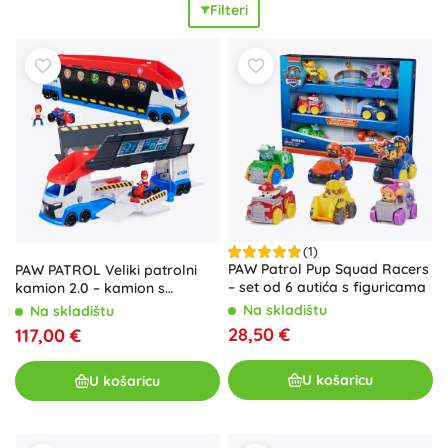
Filteri
ponovno proživjeti
uzbudljive misije
iz omiljene serije.
Materijali su
izdržljivi
, izrada
kvalitetna
, a detalji
pažljivo
obrađeni
. Odaberite savršen poklon za dječake i djevojčice
prema dobi: za najmlađe mekane plišane likove, za
predškolce funkcionalna vozila i setove za igru, a za stariju
djecu slagalice i konstrukcijske setove PAW Patrol.
Zahvaljujući širokoj ponudi motiva lako ćete upotpuniti
kolekciju i potaknuti
kreativnu igru
,
radost otkrivanja
i
samostalnost
djece.
(1)
PAW Patrol Pup Squad Racers
PAW PATROL Veliki patrolni
– set od 6 autića s figuricama
kamion 2.0 – kamion s
Ryderovim četverociklom
Na skladištu
Na skladištu
28,50 €
117,00 €
U košaricu
U košaricu