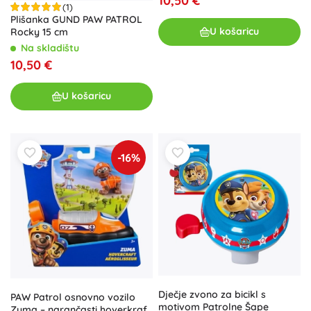
10,50 €
(1)
Plišanka GUND PAW PATROL
U košaricu
Rocky 15 cm
Na skladištu
10,50 €
U košaricu
-16%
Dječje zvono za bicikl s
PAW Patrol osnovno vozilo
motivom Patrolne Šape
Zuma – narančasti hoverkraft