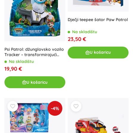
Dječji teepee šator Paw Patrol
Na skladištu
23,50 €
Psi Patrol: džunglovsko vozilo
U košaricu
Tracker – transformirajući
auto s bacačem projektila
Na skladištu
19,90 €
U košaricu
-4%