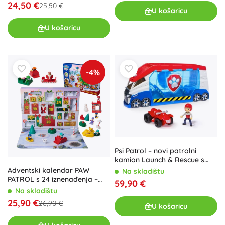
24,50 €
25,50 €
U košaricu
U košaricu
-4%
Psi Patrol – novi patrolni
kamion Launch & Rescue s
Ryderom i četverociklom
Adventski kalendar PAW
Na skladištu
PATROL s 24 iznenađenja –
59,90 €
figurice i zimski dodaci
Na skladištu
25,90 €
26,90 €
U košaricu