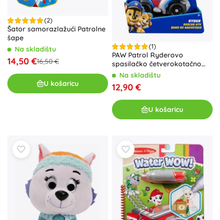
(2)
Šator samorazlažući Patrolne
šape
(1)
Na skladištu
PAW Patrol Ryderovo
14,50 €
16,50 €
spasilačko četverokotačno
vozilo
Na skladištu
U košaricu
12,90 €
U košaricu