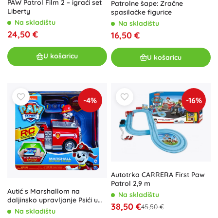
PAW Patrol Film 2 – igraći set
Patrolne šape: Zračne
Liberty
spasilačke figurice
Na skladištu
Na skladištu
24,50 €
16,50 €
U košaricu
U košaricu
-4%
-16%
Autotrka CARRERA First Paw
Patrol 2,9 m
Autić s Marshallom na
Na skladištu
daljinsko upravljanje Psići u
38,50 €
45,50 €
ophodnji
Na skladištu