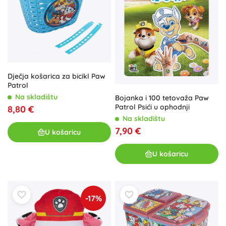
Dječja košarica za bicikl Paw
Patrol
Na skladištu
Bojanka i 100 tetovaža Paw
Patrol Psići u ophodnji
8,80 €
Na skladištu
7,90 €
U košaricu
U košaricu
-17%