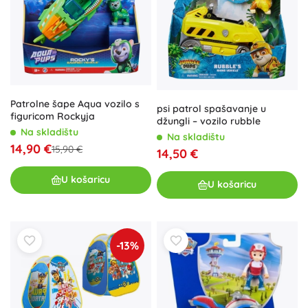
Patrolne šape Aqua vozilo s
psi patrol spašavanje u
figuricom Rockyja
džungli – vozilo rubble
Na skladištu
Na skladištu
14,90 €
15,90 €
14,50 €
U košaricu
U košaricu
-13%