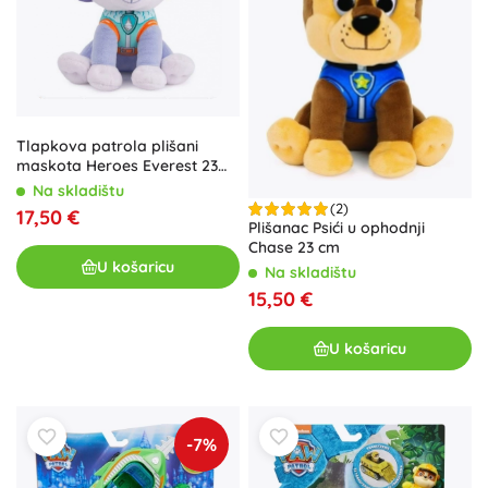
Tlapkova patrola plišani
maskota Heroes Everest 23
cm
Na skladištu
(2)
17,50 €
Plišanac Psići u ophodnji
Chase 23 cm
U košaricu
Na skladištu
15,50 €
U košaricu
-7%