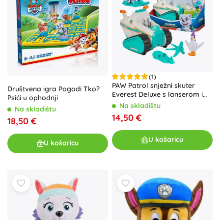
(1)
PAW Patrol snježni skuter
Društvena igra Pogodi Tko?
Everest Deluxe s lanserom i
Psići u ophodnji
pilićem Chickalettom
Na skladištu
Na skladištu
14,50 €
18,50 €
U košaricu
U košaricu