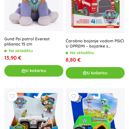
Gund Psi patrol Everest
Čarobno bojanje vodom PSIĆI
plišanac 15 cm
U OPREMI – bojanke s
Na skladištu
vodenom olovkom, 19 × 28
Na skladištu
cm, 4 lista
13,90 €
8,80 €
U košaricu
U košaricu