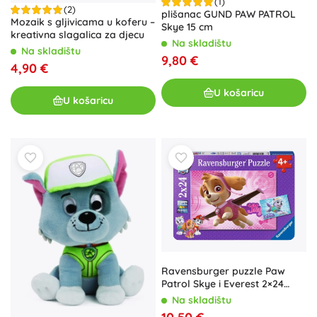
(1)
(2)
plišanac GUND PAW PATROL
Mozaik s gljivicama u koferu –
Skye 15 cm
kreativna slagalica za djecu
Na skladištu
Na skladištu
9,80 €
4,90 €
U košaricu
U košaricu
Ravensburger puzzle Paw
Patrol Skye i Everest 2×24
dijelova
Na skladištu