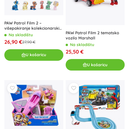
PAW Patrol Film 2 –
višepakiranje kolekcionarskih
PAW Patrol Film 2 tematsko
figurica
Na skladištu
vozilo Marshall
26,90 €
27,90 €
Na skladištu
25,50 €
U košaricu
U košaricu