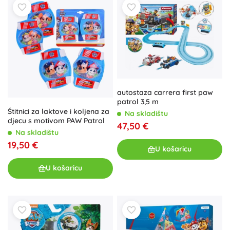
autostaza carrera first paw
patrol 3,5 m
Štitnici za laktove i koljena za
Na skladištu
djecu s motivom PAW Patrol
47,50 €
Na skladištu
19,50 €
U košaricu
U košaricu