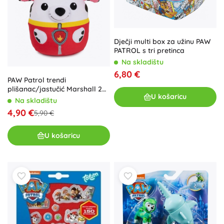
Dječji multi box za užinu PAW
PATROL s tri pretinca
Na skladištu
6,80 €
PAW Patrol trendi
plišanac/jastučić Marshall 20
U košaricu
cm
Na skladištu
4,90 €
5,90 €
U košaricu