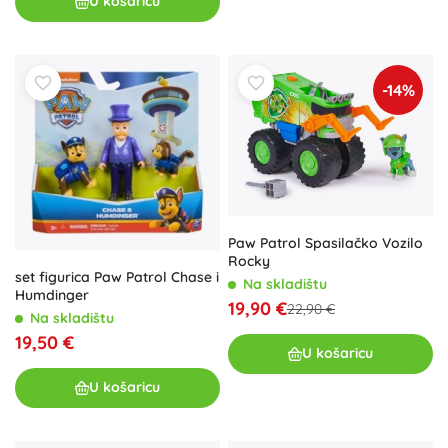
U košaricu
-14%
Paw Patrol Spasilačko Vozilo
Rocky
set figurica Paw Patrol Chase i
Na skladištu
Humdinger
19,90 €
22,90 €
Na skladištu
19,50 €
U košaricu
U košaricu