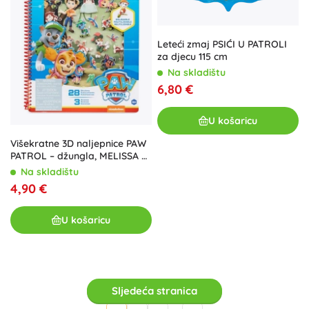
Leteći zmaj PSIĆI U PATROLI
za djecu 115 cm
Na skladištu
6,80 €
U košaricu
Višekratne 3D naljepnice PAW
PATROL – džungla, MELISSA &
DOUG
Na skladištu
4,90 €
U košaricu
Sljedeća stranica