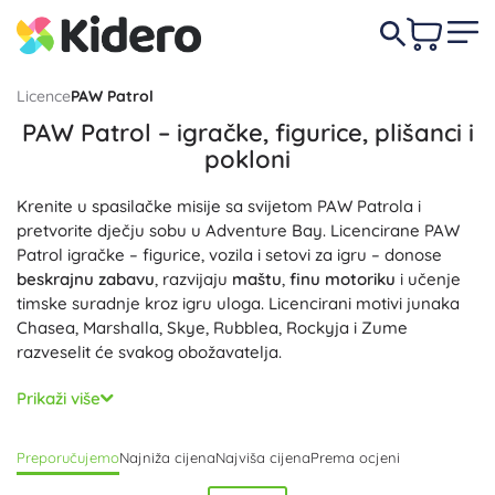
Licence
PAW Patrol
PAW Patrol – igračke, figurice, plišanci i
pokloni
Krenite u spasilačke misije sa svijetom PAW Patrola i
pretvorite dječju sobu u Adventure Bay. Licencirane PAW
Patrol igračke – figurice, vozila i setovi za igru – donose
beskrajnu zabavu
, razvijaju
maštu
,
finu motoriku
i učenje
timske suradnje kroz igru uloga. Licencirani motivi junaka
Chasea, Marshalla, Skye, Rubblea, Rockyja i Zume
razveselit će svakog obožavatelja.
U ovoj kategoriji pronaći ćete kolekcionarske PAW Patrol
Prikaži više
figurice, spasilačka vozila i automobile s funkcijama,
interaktivne setove za igru te mekane plišance. Slagalice,
Preporučujemo
Najniža cijena
Najviša cijena
Prema ocjeni
konstrukcijske kocke i kreativni setovi pomažu trenirati
logiku i koncentraciju, dok akcijski setovi omogućuju