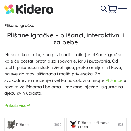
Plišana igračka
Plišane igračke – plišanci, interaktivni i
za bebe
Mekoća koja miluje na prvi dodir – otkrijte plišane igračke
koje će postati pratnja za spavanje, igru i putovanja. Od
toplih plišanaca i slatkih životinjica, preko omiljenih likova,
pa sve do maxi plišanaca i malih privjesaka. Za
svakodnevno maženje i velika pustolovna birajte
Plišance
u
raznim veličinama i bojama –
mekane
,
nježne
i
sigurne
za
djecu svih uzrasta.
Želite više od samog maženja?
Interaktivni plišanci
znaju
Prikaži više
govoriti, svirati melodije ili reagirati na dodir, pa tako potiču
učenje kroz igru, razvoj mašte i finu motoriku. Plišane
igračke oduševljavaju realistčnom izradom, mekom
Plišanci iz filmova i
Plišanci
3887
523
crtića
ispunom i malom težinom,
ugodne
su na dodir i
izdržljive
za