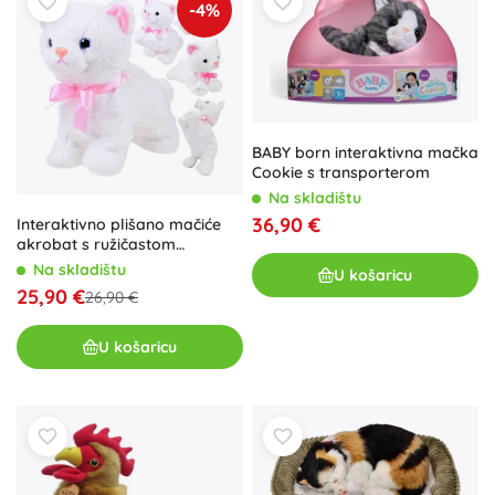
-4%
BABY born interaktivna mačka
Cookie s transporterom
Na skladištu
36,90 €
Interaktivno plišano mačiće
akrobat s ružičastom
mašnom
Na skladištu
U košaricu
25,90 €
26,90 €
U košaricu