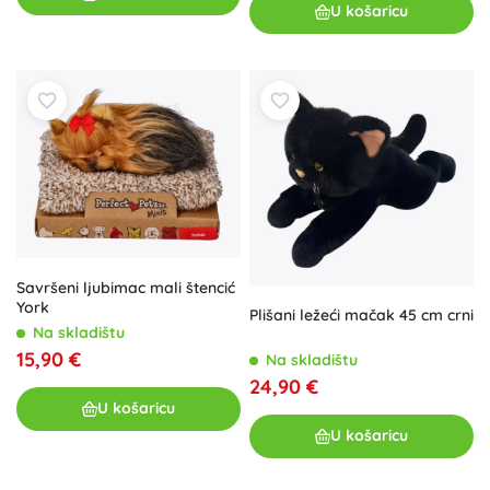
U košaricu
Savršeni ljubimac mali štencić
York
Plišani ležeći mačak 45 cm crni
Na skladištu
15,90 €
Na skladištu
24,90 €
U košaricu
U košaricu