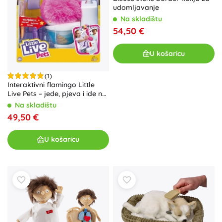
udomljavanje
Na skladištu
54,50 €
U košaricu
(1)
Interaktivni flamingo Little
Live Pets – jede, pjeva i ide na
WC
Na skladištu
49,50 €
U košaricu