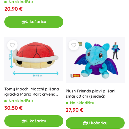
Na skladištu
20,90 €
U košaricu
Tomy Mocchi Mocchi plišana
Plush Friends plavi plišani
igračka Mario Kart crvena
zmaj 60 cm (sjedeći)
kornjačina školjka
Na skladištu
Na skladištu
30,50 €
27,90 €
U košaricu
U košaricu