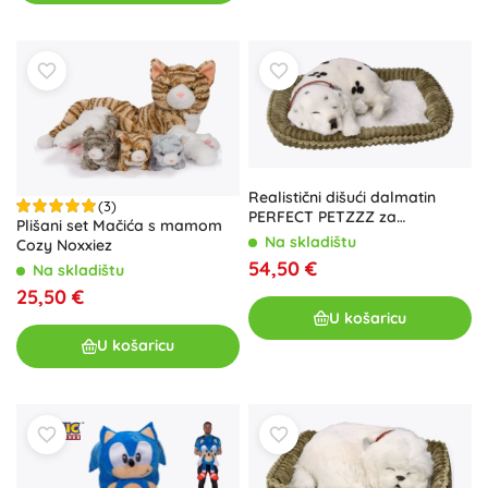
Realistični dišući dalmatin
(3)
PERFECT PETZZZ za
Plišani set Mačića s mamom
udomljavanje
Na skladištu
Cozy Noxxiez
54,50 €
Na skladištu
25,50 €
U košaricu
U košaricu