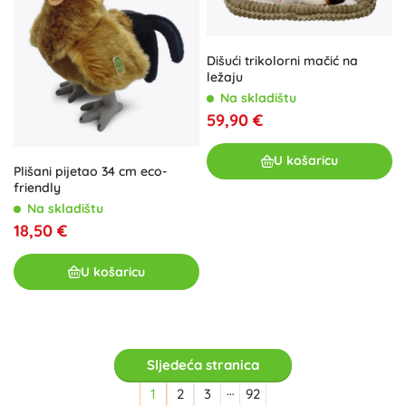
Dišući trikolorni mačić na
ležaju
Na skladištu
59,90 €
U košaricu
Plišani pijetao 34 cm eco-
friendly
Na skladištu
18,50 €
U košaricu
Sljedeća stranica
…
1
2
3
92