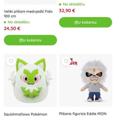
Clementonija
Na skladištu
32,90 €
Veliki plišani medvjedić Fido
100 cm
Na skladištu
U košaricu
24,50 €
U košaricu
Plišana figurica Eddie IRON
Squishmallows Pokémon