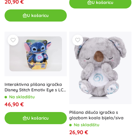
20,90 €
U košaricu
U košaricu
Interaktivna plišana igračka
Disney Stitch Emotiv Eye s LCD
očima
Na skladištu
46,90 €
Plišana dišuća igračka s
glazbom koala bijela/siva
U košaricu
Na skladištu
26,90 €