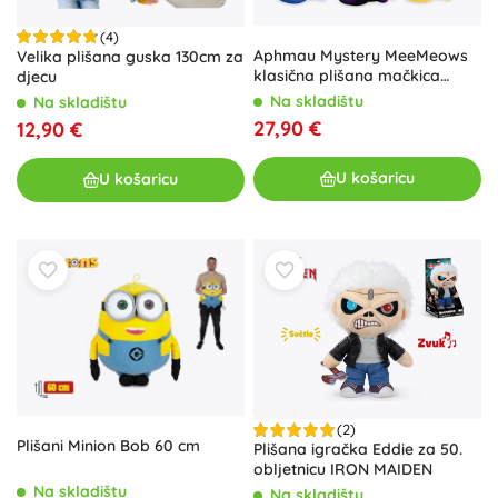
(4)
Aphmau Mystery MeeMeows
Velika plišana guska 130cm za
klasična plišana mačkica
djecu
(iznenađenje u pakiranju)
Na skladištu
Na skladištu
27,90 €
12,90 €
U košaricu
U košaricu
(2)
Plišani Minion Bob 60 cm
Plišana igračka Eddie za 50.
obljetnicu IRON MAIDEN
Na skladištu
Na skladištu