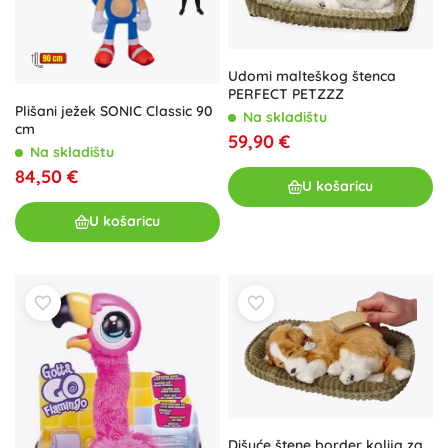
Udomi malteškog štenca
PERFECT PETZZZ
Plišani ježek SONIC Classic 90
Na skladištu
cm
59,90 €
Na skladištu
84,50 €
U košaricu
U košaricu
Dišuće štene border kolija za