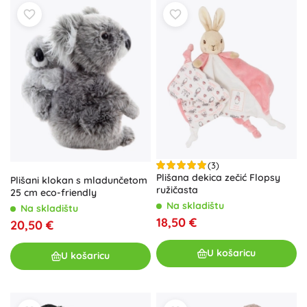
(3)
Plišana dekica zečić Flopsy
Plišani klokan s mladunčetom
ružičasta
25 cm eco-friendly
Na skladištu
Na skladištu
18,50 €
20,50 €
U košaricu
U košaricu