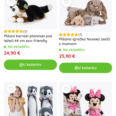
(1)
(1)
Plišani bernski planinski pas
Plišana igračka Noxxiez zečići
ležeći 44 cm eco-friendly
s mamom
Na skladištu
Na skladištu
24,90 €
25,90 €
U košaricu
U košaricu