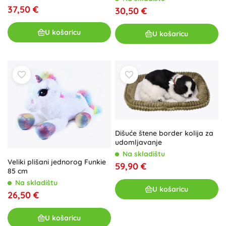
37,50 €
30,50 €
U košaricu
U košaricu
Dišuće štene border kolija za
udomljavanje
Na skladištu
Veliki plišani jednorog Funkie
59,90 €
85 cm
Na skladištu
U košaricu
26,50 €
U košaricu