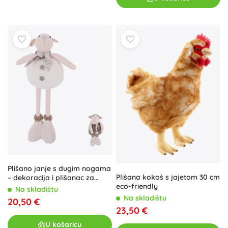
Plišano janje s dugim nogama
Plišana kokoš s jajetom 30 cm
– dekoracija i plišanac za
eco-friendly
maženje (2 veličine)
Na skladištu
Na skladištu
20,50 €
23,50 €
U košaricu