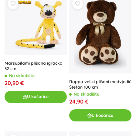
Marsupilami plišana igračka
32 cm
Na skladištu
Rappa veliki plišani medvjedić
20,90 €
Štefan 100 cm
Na skladištu
U košaricu
24,90 €
U košaricu