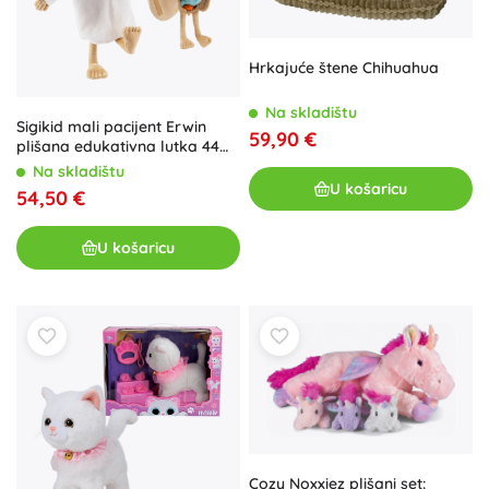
Hrkajuće štene Chihuahua
Na skladištu
Sigikid mali pacijent Erwin
59,90 €
plišana edukativna lutka 44
cm
Na skladištu
U košaricu
54,50 €
U košaricu
Cozy Noxxiez plišani set: