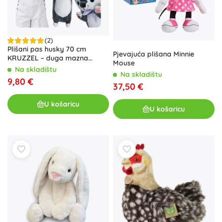
(2)
Plišani pas husky 70 cm
Pjevajuća plišana Minnie
KRUZZEL – duga mazna
Mouse
igračka i jastuk
Na skladištu
Na skladištu
9,80 €
37,50 €
U košaricu
U košaricu