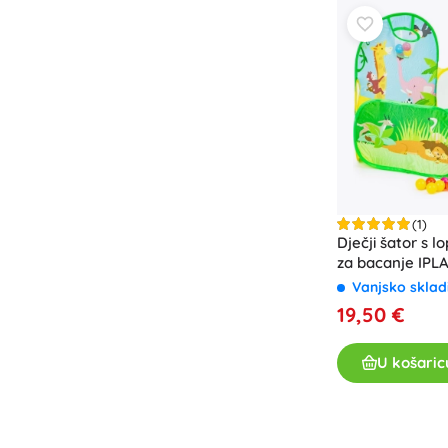
Knjige
Radne i zabavne bilježnice
Za najmlađe
Dodaci za knjige
Razglednice
Za male pripovjedače
+
Prikaži više
(1)
Dječji šator s 
Oprema za prodavaonice
za bacanje IPL
Vanjsko sklad
19,50 €
U košaric