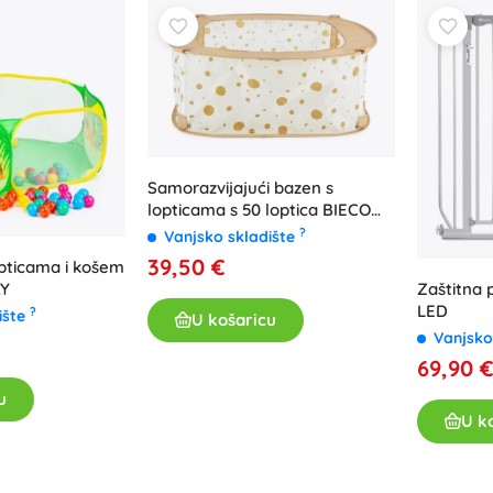
Za djevojčice
Nakit
Torbice
Kutije za nakit
Samorazvijajući bazen s
lopticama s 50 loptica BIECO
Dots
?
Vanjsko skladište
39,50 €
lopticama i košem
AY
Zaštitna 
LED
?
ište
U košaricu
Vanjsko
69,90 
u
U k