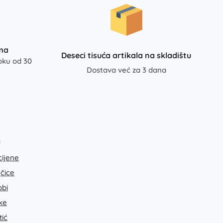
ma
Deseci tisuća artikala na skladištu
oku od 30
Dostava već za 3 dana
a
cijene
jčice
bi
ke
tić