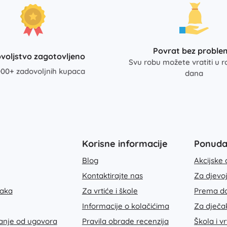
Povrat bez proble
voljstvo zagotovljeno
Svu robu možete vratiti u r
00+ zadovoljnih kupaca
dana
Korisne informacije
Ponud
Blog
Akcijske 
Kontaktirajte nas
Za djevo
taka
Za vrtiće i škole
Prema do
Informacije o kolačićima
Za dječa
janje od ugovora
Pravila obrade recenzija
Škola i vr