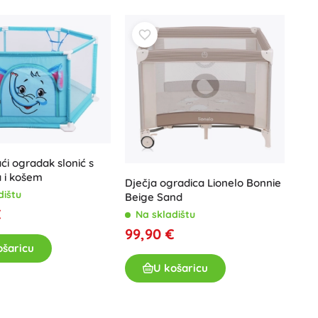
Art
Proslave
Kostimi
Dodaci za kostime
One Piece
Halloween
Uskrs
Gabinin čarobni kućica
aći ogradak slonić s
Igračke za najmlađe
 i košem
Dječja ogradica Lionelo Bonnie
Zvečke, grickalice i dudice
dištu
Beige Sand
Avatar
Interaktivne igračke
€
Na skladištu
Slagalice, čekićanje, kocke
99,90 €
Guralice i igračke na povlačenje
ošaricu
Mazilice i tješilice
U košaricu
+
Prikaži više