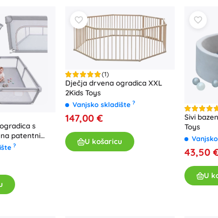
Oružje
Pistole
Mačevi i bodeži
Vodne pištolje
Lukovi
Kuše
(1)
Dječja drvena ogradica XXL
+
Prikaži više
2Kids Toys
?
Vanjsko skladište
147,00 €
Sivi baze
Dječja odjeća
 ogradica s
Toys
Dječja odjeća za bebe
na patentni
Vanjsko
U košaricu
200 cm, siva
?
Majice
ište
43,50 
Hudice i puloveri
Obuća
U k
u
Čarape i tajice
+
Prikaži više