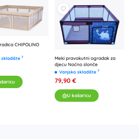
gradica CHIPOLINO
?
Meki pravokutni ogradak za
 skladište
djecu Noćno slonče
€
?
Vanjsko skladište
79,90 €
ošaricu
U košaricu