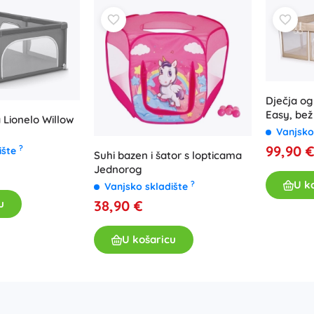
Dječja o
Easy, bež
 Lionelo Willow
Vanjsko
99,90 
?
ište
Suhi bazen i šator s lopticama
Jednorog
U k
?
Vanjsko skladište
u
38,90 €
U košaricu