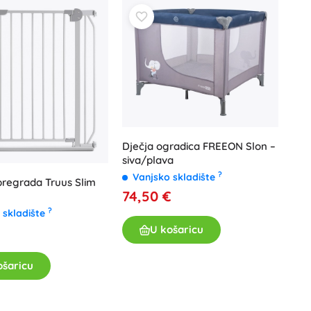
Poklon bonovi
Dječja ogradica FREEON Slon –
siva/plava
?
Vanjsko skladište
pregrada Truus Slim
74,50 €
?
 skladište
U košaricu
€
ošaricu