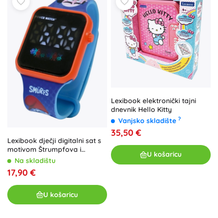
Lexibook elektronički tajni
dnevnik Hello Kitty
?
Vanjsko skladište
35,50 €
Lexibook dječji digitalni sat s
motivom Štrumpfova i
U košaricu
alarmom
Na skladištu
17,90 €
U košaricu