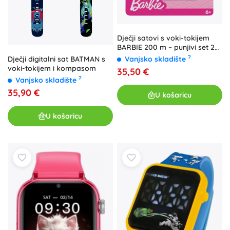
Dječji satovi s voki-tokijem
BARBIE 200 m – punjivi set 2
kom
?
Vanjsko skladište
Dječji digitalni sat BATMAN s
voki-tokijem i kompasom
35,50 €
?
Vanjsko skladište
35,90 €
U košaricu
U košaricu