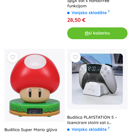
SpyX sat s handsfree
funkcijom
?
Vanjsko skladište
28,50 €
U košaricu
Budilica PLAYSTATION 5 –
licencirani stolni sat s
alarmom
?
Vanjsko skladište
Budilica Super Mario gljiva