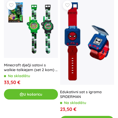
edukaciju, igru ili jednostavno zabavu, naša ponuda
osigurava da djeca svakodnevno istražuju nove
mogućnosti. Pronađite
idealne proizvode
za svoju obitelj i
pojačajte njihovu svakodnevicu s tehnologijom koja
oduševljava
.
Minecraft dječji satovi s
walkie-talkiejem (set 2 kom) s
LED svjetiljkom i kompasom
Na skladištu
33,50 €
Edukativni sat s igrama
U košaricu
SPIDERMAN
Na skladištu
23,50 €