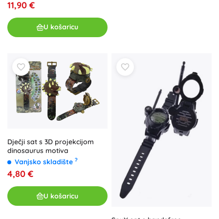
11,90 €
U košaricu
Dječji sat s 3D projekcijom
dinosaurus motiva
?
Vanjsko skladište
4,80 €
U košaricu