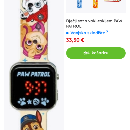
Dječji sat s voki-tokijem PAW
PATROL
?
Vanjsko skladište
33,50 €
U košaricu