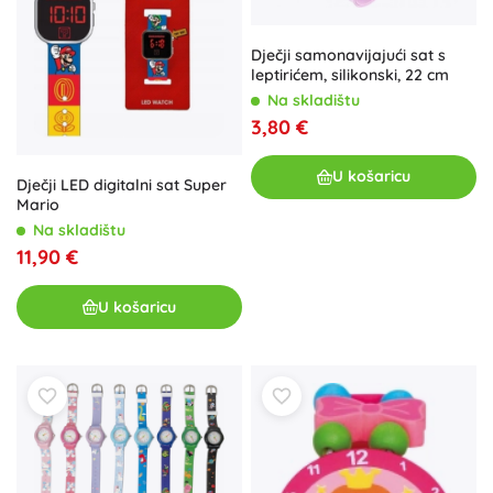
Dječji samonavijajući sat s
leptirićem, silikonski, 22 cm
Na skladištu
3,80 €
U košaricu
Dječji LED digitalni sat Super
Mario
Na skladištu
11,90 €
U košaricu