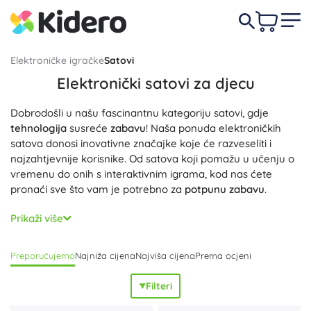
Elektroničke igračke
Satovi
Elektronički satovi za djecu
Dobrodošli u našu fascinantnu kategoriju satovi, gdje
tehnologija
susreće
zabavu
! Naša ponuda elektroničkih
satova donosi inovativne značajke koje će razveseliti i
najzahtjevnije korisnike. Od satova koji pomažu u učenju o
vremenu do onih s interaktivnim igrama, kod nas ćete
pronaći sve što vam je potrebno za
potpunu zabavu
.
Istražite naš izvanredan izbor satova koji nude brojne
Prikaži više
edukativne
i
zabavne
funkcije. Naši elektronički satovi nisu
samo korisni, već i interaktivni, što ih čini savršenim darom
Preporučujemo
Najniža cijena
Najviša cijena
Prema ocjeni
za mlade istraživače. Ovi satovi omogućuju djeci da nauče
o vremenu i matematici na
zabavan
i angažirajući način. Ne
Filteri
propustite priliku da obogatite iskustvo svoje djece s našim
inovativnim
satovima! Bez obzira tražite li satove za