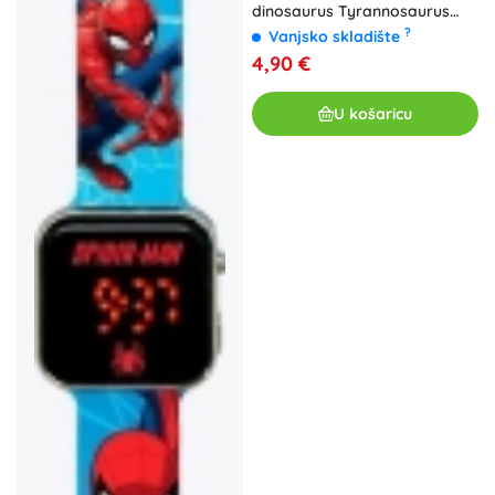
dinosaurus Tyrannosaurus
Rex 22cm
?
Vanjsko skladište
4,90 €
U košaricu