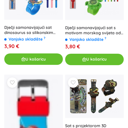
Dječji samonavijajući sat
Dječji samonavijajući sat s
dinosaurus sa silikonskim
motivom morskog svijeta od
remenom
silikona
?
?
Vanjsko skladište
Vanjsko skladište
3,90 €
3,80 €
U košaricu
U košaricu
Sat s projektorom 3D