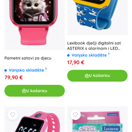
Lexibook dječji digitalni sat
ASTERIX s alarmom i LED
zaslonom
?
Vanjsko skladište
Pametni satovi za djecu
17,90 €
?
Vanjsko skladište
U košaricu
79,90 €
U košaricu