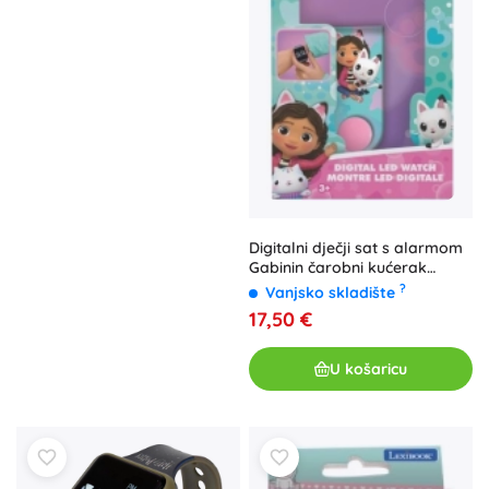
Digitalni dječji sat s alarmom
Gabinin čarobni kućerak
LEXIBOOK
?
Vanjsko skladište
17,50 €
U košaricu