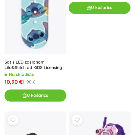
U košaricu
Sat s LED zaslonom
Lilo&Stitch od KiDS Licensing
Na skladištu
10,90 €
11,90 €
U košaricu