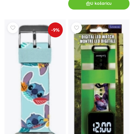
U košaricu
-9%