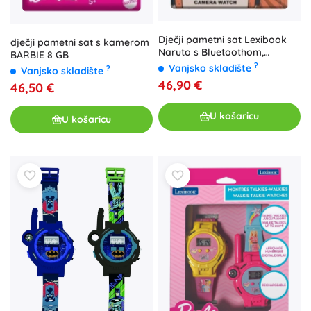
Dječji pametni sat Lexibook
dječji pametni sat s kamerom
Naruto s Bluetoothom,
BARBIE 8 GB
kamerom i 8 GB karticom
?
Vanjsko skladište
?
Vanjsko skladište
46,90 €
46,50 €
U košaricu
U košaricu