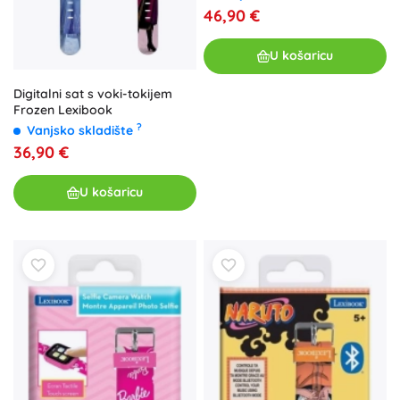
46,90 €
U košaricu
Digitalni sat s voki-tokijem
Frozen Lexibook
?
Vanjsko skladište
36,90 €
U košaricu