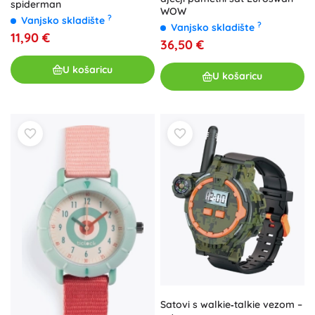
spiderman
WOW
?
Vanjsko skladište
?
Vanjsko skladište
11,90 €
36,50 €
U košaricu
U košaricu
Satovi s walkie‑talkie vezom –