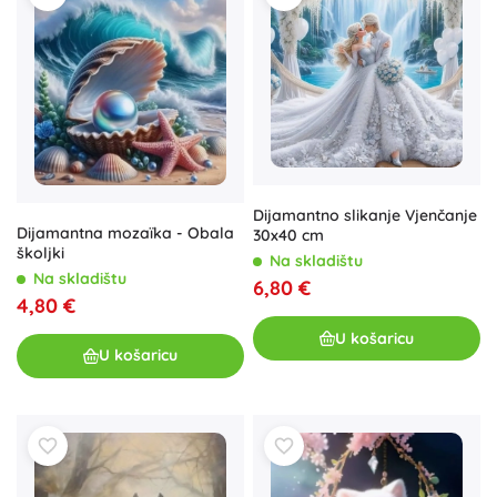
Dijamantno slikanje Vjenčanje
Dijamantna mozaïka - Obala
30x40 cm
školjki
Na skladištu
Na skladištu
6,80 €
4,80 €
U košaricu
U košaricu