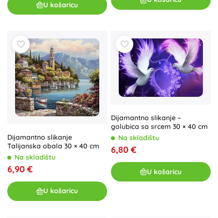
U košaricu
Dijamantno slikanje –
golubica sa srcem 30 × 40 cm
Dijamantno slikanje
Na skladištu
Talijanska obala 30 × 40 cm
6,80 €
Na skladištu
6,90 €
U košaricu
U košaricu