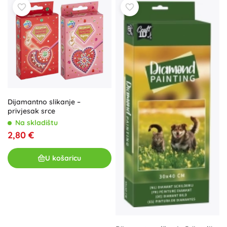
Dijamantno slikanje –
privjesak srce
Na skladištu
2,80 €
U košaricu