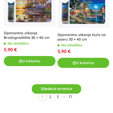
Dijamantno slikanje
Dijamantno slikanje Kuća na
Brodogradilište 30 × 40 cm
jezeru 30 × 40 cm
Na skladištu
Na skladištu
5,90 €
5,90 €
U košaricu
U košaricu
Sljedeća stranica
…
1
2
3
17