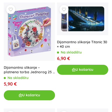
Dijamantno slikanje Titanic 30
× 40 cm
Na skladištu
6,90 €
Dijamantno slikanje –
U košaricu
platnena torba Jednorog 25 ×
31 cm
Na skladištu
5,90 €
U košaricu