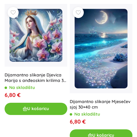
Dijamantno slikanje Djevica
Marija s anđeoskim krilima 30
× 40 cm
Na skladištu
6,80 €
Dijamantno slikanje Mjesečev
sjaj 30×40 cm
U košaricu
Na skladištu
6,80 €
U košaricu