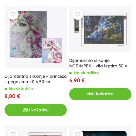
Dijamantno slikanje
NORIMPEX – vila leptira 30 ×
40 cm
Na skladištu
Dijamantno slikanje – princeza
6,90 €
s pegazima 40 × 50 cm
Na skladištu
U košaricu
8,80 €
U košaricu