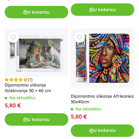
U košaricu
U košaricu
(1)
Dijamantno slikanje
Iščekivanje 30 × 40 cm
Dijamantno slikanje Afrikanka
Na skladištu
30x40cm
5,80 €
Na skladištu
5,80 €
U košaricu
U košaricu