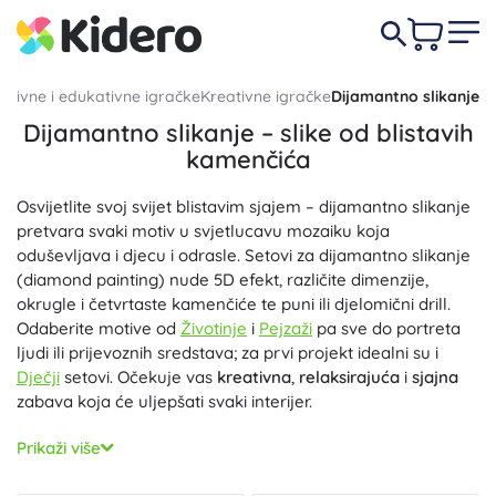
ativne i edukativne igračke
Kreativne igračke
Dijamantno slikanje
Dijamantno slikanje – slike od blistavih
kamenčića
Osvijetlite svoj svijet blistavim sjajem – dijamantno slikanje
pretvara svaki motiv u svjetlucavu mozaiku koja
oduševljava i djecu i odrasle. Setovi za dijamantno slikanje
(diamond painting) nude 5D efekt, različite dimenzije,
okrugle i četvrtaste kamenčiće te puni ili djelomični drill.
Odaberite motive od
Životinje
i
Pejzaži
pa sve do portreta
ljudi ili prijevoznih sredstava; za prvi projekt idealni su i
Dječji
setovi. Očekuje vas
kreativna
,
relaksirajuća
i
sjajna
zabava koja će uljepšati svaki interijer.
Svaki set za dijamantno slikanje sadrži predtiskano platno s
Prikaži više
ljepljivim slojem i DMC legendom, akrilne kamenčiće
(okrugle/četvrtaste), aplikator/olovku s voskom, tacnicu i