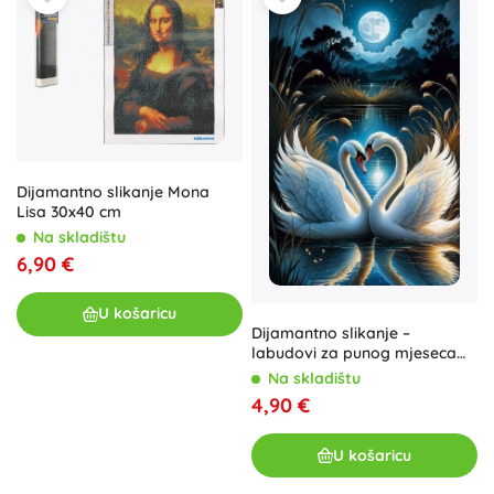
Dijamantno slikanje Mona
Lisa 30x40 cm
Na skladištu
6,90 €
U košaricu
Dijamantno slikanje –
labudovi za punog mjeseca
30 × 40 cm
Na skladištu
4,90 €
U košaricu