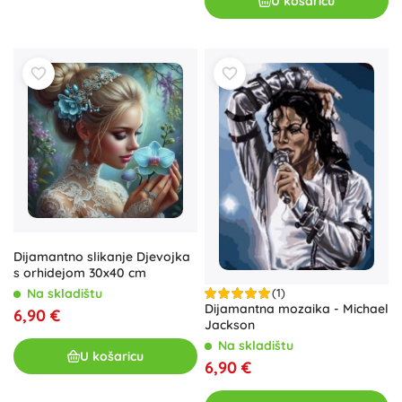
U košaricu
Dijamantno slikanje Djevojka
s orhidejom 30x40 cm
(1)
Na skladištu
Dijamantna mozaika - Michael
6,90 €
Jackson
Na skladištu
U košaricu
6,90 €