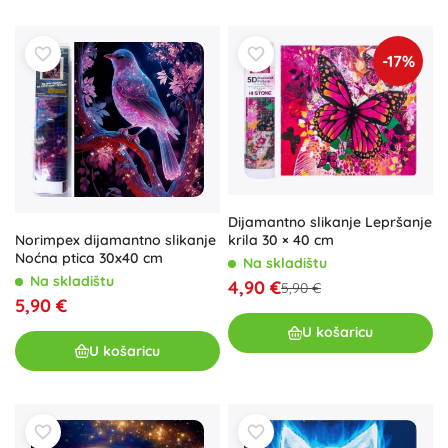
-17%
Dijamantno slikanje Lepršanje
krila 30 × 40 cm
Norimpex dijamantno slikanje
Noćna ptica 30x40 cm
Na skladištu
Na skladištu
4,90 €
5,90 €
5,90 €
U košaricu
U košaricu