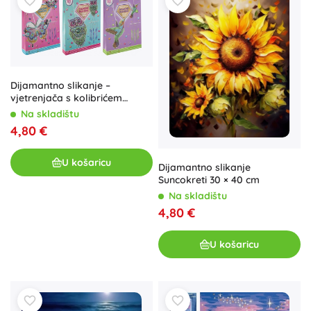
Dijamantno slikanje –
vjetrenjača s kolibrićem
GRAFIX
Na skladištu
4,80 €
U košaricu
Dijamantno slikanje
Suncokreti 30 × 40 cm
Na skladištu
4,80 €
U košaricu