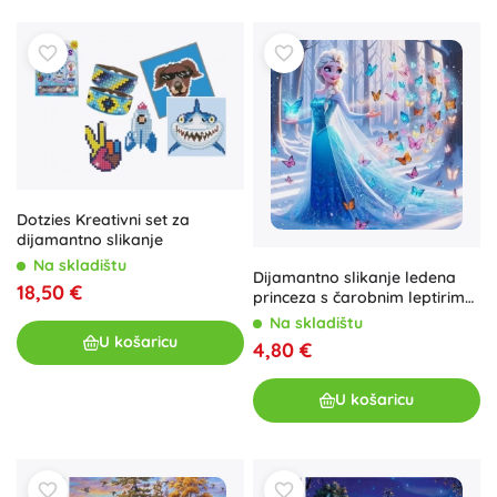
Dotzies Kreativni set za
dijamantno slikanje
Na skladištu
Dijamantno slikanje ledena
18,50 €
princeza s čarobnim leptirima
30 × 40 cm
Na skladištu
U košaricu
4,80 €
U košaricu