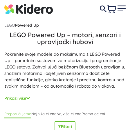
LEGO
Powered Up
LEGO Powered Up – motori, senzori i
upravljački hubovi
Pokrenite svoje modele do maksimuma s LEGO Powered
Up – pametnim sustavom za motorizaciju i programiranje
LEGO setova. Zahvaljujući
bežičnom Bluetooth upravljanju
,
snažnim motorima i osjetljivim senzorima dobit ćete
realistične funkcije
, glatko kretanje i
preciznu kontrolu
nad
svakim modelom – od automobila i robota do vlakova.
Platforma LEGO Powered Up povezuje Smart Hub, Technic
Prikaži više
Hub i Move Hub, upravljačke kocke i daljinski upravljač u
jedan ekosustav. Komponente su
kompatibilne s LEGO
Preporučujemo
Najniža cijena
Najviša cijena
Prema ocjeni
Technic, LEGO City i LEGO vlakovima
, pa lako možete
proširiti modele
daljinskim upravljanjem
, svjetlosnim
Filteri
efektima i automatiziranim funkcijama. U aplikacijama