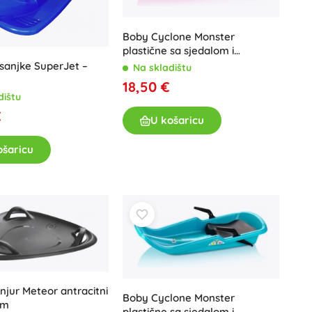
Igračke za kadu
Boby Cyclone Monster
plastične sa sjedalom i
kočnicama – Ružičaste
 sanjke SuperJet –
Na skladištu
18,50 €
dištu
€
U košaricu
ošaricu
Knjige
Radne i zabavne bilježnice
Za najmlađe
Dodaci za knjige
Razglednice
Za male pripovjedače
+
Prikaži više
anjur Meteor antracitni
Boby Cyclone Monster
cm
plastične sa sjedalom i