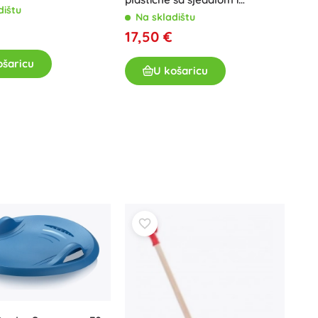
dištu
kočnicama – Azurna
Poklon bonovi
Na skladištu
17,50 €
ošaricu
U košaricu