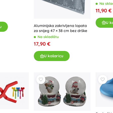
Na skla
Za djevojčice
11,90 €
Nakit
Torbice
U k
Aluminijska zakrivljena lopata
u
Kutije za nakit
za snijeg 47 × 38 cm bez drške
Na skladištu
17,90 €
U košaricu