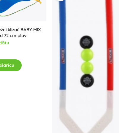
ežni klizač BABY MIX
 72 cm plavi
dištu
ošaricu