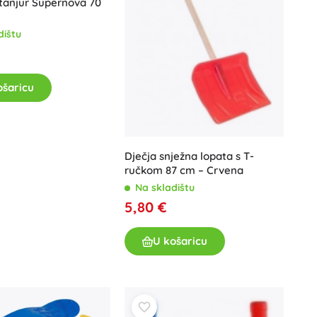
tanjur Supernova 70
dištu
ošaricu
Dječja snježna lopata s T-
ručkom 87 cm – Crvena
Na skladištu
5,80 €
U košaricu