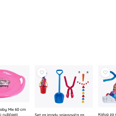
Baby Mix 60 cm
Kalup za 
 ružičasti
Set za izradu snjegovića za