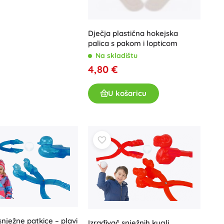
Dječja plastična hokejska
palica s pakom i lopticom
Na skladištu
4,80 €
U košaricu
snježne patkice – plavi
Izrađivač snježnih kugli