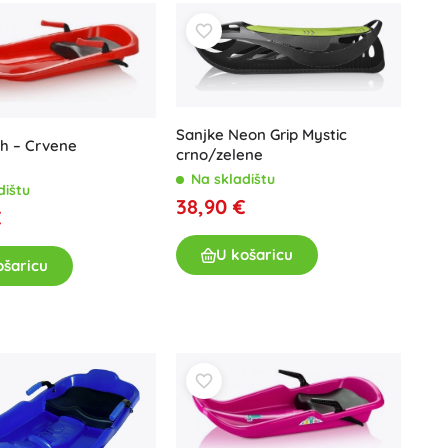
Jurski svijet
Proslave
Kostimi
Dodaci za kostime
One Piece
Halloween
Sanjke Neon Grip Mystic
Uskrs
sh – Crvene
crno/zelene
Na skladištu
Gabinin čarobni kućica
dištu
38,90 €
€
Igračke za najmlađe
U košaricu
Zvečke, grickalice i dudice
ošaricu
Avatar
Interaktivne igračke
Slagalice, čekićanje, kocke
Mazilice i tješilice
Guralice i igračke na povlačenje
+
Prikaži više