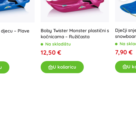
Dječji snj
Boby Twister Monster plastični s
 djecu – Plave
snowboard
kočnicama – Ružičasta
Na skla
Na skladištu
7,90 €
12,50 €
U k
U košaricu
u