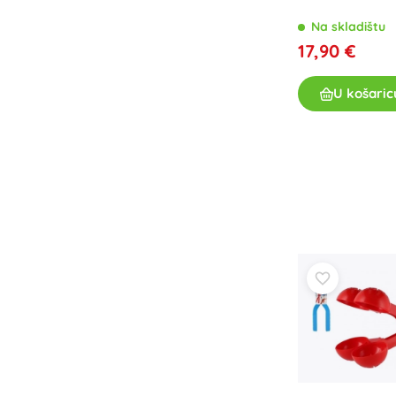
Pribor
Na skladištu
17,90 €
Baterije
Zamjenski dijelovi
U košaric
Pumpice
Oprema za prodavaonice