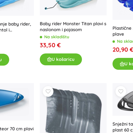
Oružje
Pistole
Mačevi i bodeži
Baby rider Monster Titan plavi s
nje baby rider,
Plastične
Vodne pištolje
naslonom i pojasom
tol i
plave
i
Lukovi
Na skladištu
Na skla
33,50 €
Kuše
20,90 
+
Prikaži više
U košaricu
u
U k
Dječja odjeća
Dječja odjeća za bebe
Majice
Hudice i puloveri
Obuća
Čarape i tajice
+
Prikaži više
Snježni t
teor 70 cm plavi
plast 60 