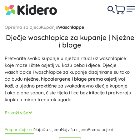
Oprema za djecu
Kupanje
Waschlappe
Dječje waschlapice za kupanje | Nježne
i blage
Pretvorite svako kupanje u nježan ritual uz waschlapice
koje maze i štite osjetljivu kožu beba i djece. Dječje
waschlapice i waschlapice za kupanje dizajnirane su tako
da budu
nježne
,
hipoalergene
i
blage prema osjetljivoj
koži
, a ujedno
praktične
za svakodnevno dječje kupanje.
Lako pjene sapun, čiste tijelo i lice bez iritacija i pretvaraju
kupku u miran trenutak ugode.
Odaberite waschlapicu prema potrebama vašeg djeteta:
Prikaži više
upijajuće
pamučne waschlapice, ekstra nježna bambusova
waschlapica ili izdržljiva frotir waschlapica u obliku rukavice
Preporučujemo
Najniža cijena
Najviša cijena
Prema ocjeni
za pranje. Ergonomski kroj, ravni šavovi i praktična omčica
osiguravaju
udobno
korištenje i lako vješanje. Waschlapice