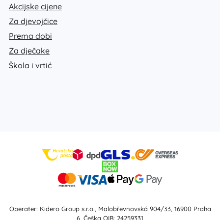
Akcijske cijene
Za djevojčice
Prema dobi
Za dječake
Škola i vrtić
Operater: Kidero Group s.r.o., Malobřevnovská 904/33, 16900 Praha
6, Češka OIB: 24259331