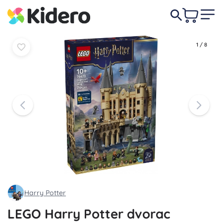
U
U
227,00 €
košaricu
košaricu
1
/
8
Harry Potter
LEGO Harry Potter dvorac