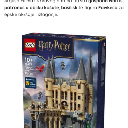
Argusa Filcha i Krvavog baruna. Tu su i
gospođa Norris
,
patronus u obliku košute
,
basilisk
te figura
Fawkesa
za
epske okršaje i izlaganje.