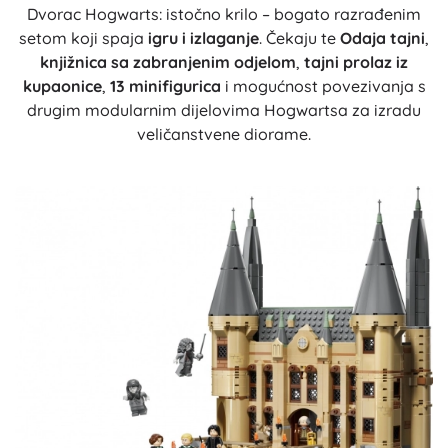
Dvorac Hogwarts: istočno krilo – bogato razrađenim
setom koji spaja
igru i izlaganje
. Čekaju te
Odaja tajni
,
knjižnica sa zabranjenim odjelom
,
tajni prolaz iz
kupaonice
,
13 minifigurica
i mogućnost povezivanja s
drugim modularnim dijelovima Hogwartsa za izradu
veličanstvene diorame.