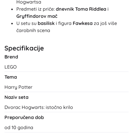
Hogwartsa
Predmeti iz priče:
dnevnik Toma Riddlea
i
Gryffindorov mač
U setu su
basilisk
i figura
Fawkesa
za još više
čarobnih scena
Specifikacije
Brend
LEGO
Tema
Harry Potter
Naziv seta
Dvorac Hogwarts: istočno krilo
Preporučena dob
od 10 godina