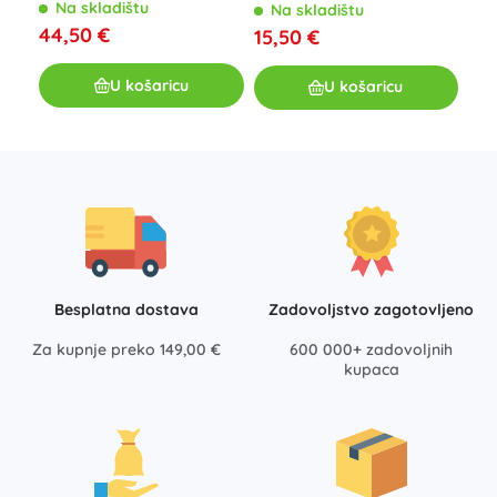
palubi
Razredbenim šeširom
N
Na skladištu
Na skladištu
12,
44,50 €
15,50 €
U košaricu
U košaricu
Besplatna dostava
Zadovoljstvo zagotovljeno
Za kupnje preko 149,00 €
600 000+ zadovoljnih
kupaca