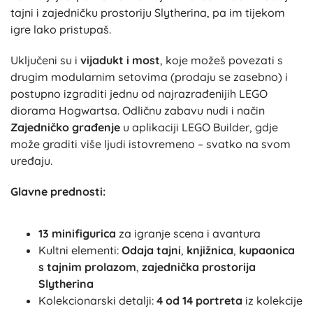
tajni i zajedničku prostoriju Slytherina, pa im tijekom
igre lako pristupaš.
Uključeni su i
vijadukt i most
, koje možeš povezati s
drugim modularnim setovima (prodaju se zasebno) i
postupno izgraditi jednu od najrazrađenijih LEGO
diorama Hogwartsa. Odličnu zabavu nudi i način
Zajedničko građenje
u aplikaciji LEGO Builder, gdje
može graditi više ljudi istovremeno – svatko na svom
uređaju.
Glavne prednosti:
13 minifigurica
za igranje scena i avantura
Kultni elementi:
Odaja tajni
,
knjižnica
,
kupaonica
s tajnim prolazom
,
zajednička prostorija
Slytherina
Kolekcionarski detalji:
4 od 14 portreta
iz kolekcije