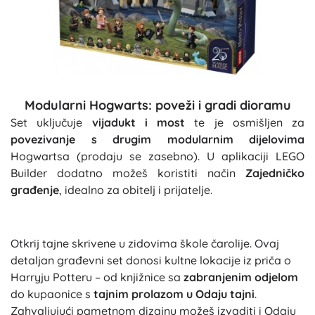
Modularni Hogwarts: poveži i gradi dioramu
Set uključuje
vijadukt i most
te je osmišljen za
povezivanje s drugim modularnim dijelovima
Hogwartsa (prodaju se zasebno). U aplikaciji LEGO
Builder dodatno možeš koristiti način
Zajedničko
građenje
, idealno za obitelj i prijatelje.
Otkrij tajne skrivene u zidovima škole čarolije. Ovaj
detaljan građevni set donosi kultne lokacije iz priča o
Harryju Potteru – od knjižnice sa
zabranjenim odjelom
do kupaonice s
tajnim prolazom u Odaju tajni
.
Zahvaljujući pametnom dizajnu možeš izvaditi i Odaju