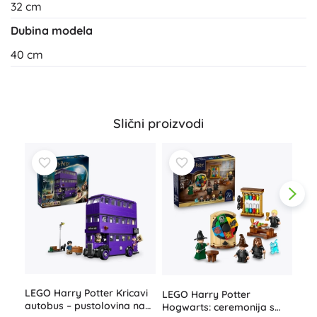
32 cm
Dubina modela
40 cm
Slični proizvodi
LEG
LEGO Harry Potter Kricavi
LEGO Harry Potter
For
autobus – pustolovina na
Hogwarts: ceremonija s