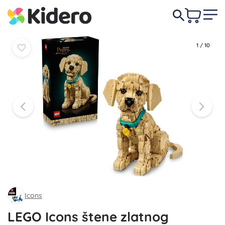
U
U
129,00 €
košaricu
košaricu
1
/
10
Icons
LEGO Icons štene zlatnog