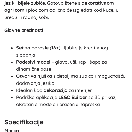
jezik
i
bijele zubiće
. Gotovo štene s
dekorativnom
ogrlicom
i pločicom odlično će izgledati kod kuće, u
uredu ili radnoj sobi.
Glavne prednosti:
Set za odrasle (18+)
i ljubitelje kreativnog
slaganja
Podesivi model
– glava, uši, rep i šape za
dinamične poze
Otvoriva njuška
s detaljima zubića i mogućnošću
dodavanja jezika
Idealan kao
dekoracija
za interijer
Podrška aplikacije
LEGO Builder
za 3D prikaz,
okretanje modela i praćenje napretka
Specifikacije
Marka