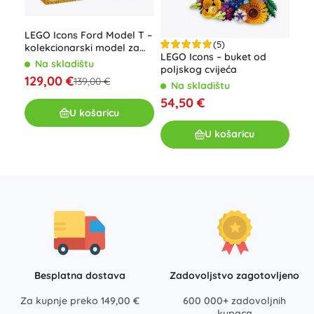
LEGO Icons Ford Model T –
(5)
kolekcionarski model za
LEGO Icons – buket od
LEG
odrasle
Na skladištu
poljskog cvijeća
129,00 €
139,00 €
Na skladištu
N
54,50 €
54
U košaricu
U košaricu
Besplatna dostava
Zadovoljstvo zagotovljeno
Za kupnje preko 149,00 €
600 000+ zadovoljnih
kupaca