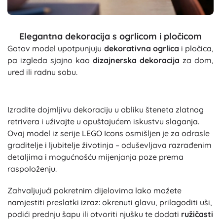
Elegantna dekoracija s ogrlicom i pločicom
Gotov model upotpunjuju
dekorativna ogrlica
i pločica,
pa izgleda sjajno kao
dizajnerska dekoracija
za dom,
ured ili radnu sobu.
Izradite dojmljivu dekoraciju u obliku šteneta zlatnog
retrivera i uživajte u opuštajućem iskustvu slaganja.
Ovaj model iz serije LEGO Icons osmišljen je za odrasle
graditelje i ljubitelje životinja – oduševljava razrađenim
detaljima i mogućnošću mijenjanja poze prema
raspoloženju.
Zahvaljujući pokretnim dijelovima lako možete
namjestiti preslatki izraz: okrenuti glavu, prilagoditi uši,
podići prednju šapu ili otvoriti njušku te dodati
ružičasti