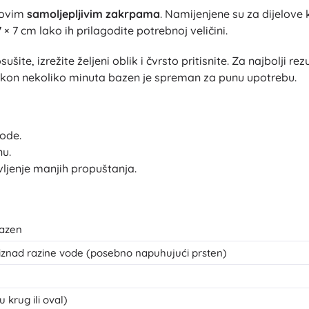
Oružje
 ovim
samoljepljivim zakrpama
. Namijenjene su za dijelove 
× 7 cm lako ih prilagodite potrebnoj veličini.
Pistole
Mačevi i bodeži
šite, izrežite željeni oblik i čvrsto pritisnite. Za najbolji re
Vodne pištolje
 Nakon nekoliko minuta bazen je spreman za punu upotrebu.
Lukovi
Kuše
+
Prikaži više
vode.
nu.
Dječja odjeća
ljenje manjih propuštanja.
Dječja odjeća za bebe
Majice
Hudice i puloveri
bazen
Obuća
 iznad razine vode (posebno napuhujući prsten)
Čarape i tajice
+
Prikaži više
 krug ili oval)