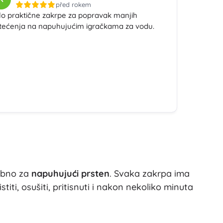
před rokem
Art
lo praktične zakrpe za popravak manjih
Proslave
tećenja na napuhujućim igračkama za vodu.
Kostimi
Dodaci za kostime
One Piece
Halloween
Uskrs
Gabinin čarobni kućica
Igračke za najmlađe
Zvečke, grickalice i dudice
Avatar
Interaktivne igračke
Slagalice, čekićanje, kocke
Guralice i igračke na povlačenje
ebno za
napuhujući prsten
. Svaka zakrpa ima
Mazilice i tješilice
iti, osušiti, pritisnuti i nakon nekoliko minuta
+
Prikaži više