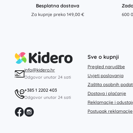
Besplatna dostava
Zado
Za kupnje preko 149,00 €
600 0
Sve o kupnji
Pregled narudžbe
info@kidero.hr
Uvjeti poslovanja
Odgovor unutar 24 sati
Zaštita osobnih poda
+385 1 2202 403
Dostava i plaćanje
Odgovor unutar 24 sati
Reklamacije i odusta
Postupak reklamacije