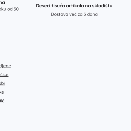
ma
Deseci tisuća artikala na skladištu
oku od 30
Dostava već za 3 dana
a
cijene
jčice
bi
ke
tić