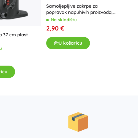
Samoljepljive zakrpe za
Nafuki
popravak napuhivih proizvoda,
bazena i madraca – 6 kom
Na skladištu
Na sk
2,90 €
5,90 
 37 cm plast
U košaricu
U
u
ricu