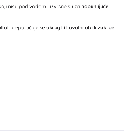
Igračke za kadu
koji nisu pod vodom i izvrsne su za
napuhujuće
zultat preporučuje se
okrugli ili ovalni oblik zakrpe
,
Pribor
Baterije
Zamjenski dijelovi
Pumpice