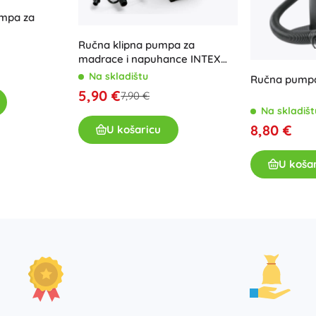
mpa za
Ručna klipna pumpa za
madrace i napuhance INTEX
Double Quick II
Na skladištu
Ručna pumpa
5,90 €
7,90 €
Na skladišt
8,80 €
U košaricu
U koša