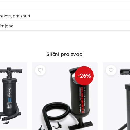
Za djevojčice
rezati, pritisnuti
Nakit
Torbice
rimjene
Kutije za nakit
Slični proizvodi
-26%