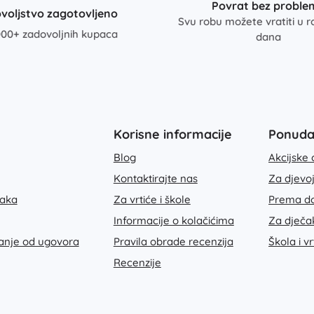
Povrat bez proble
voljstvo zagotovljeno
Svu robu možete vratiti u r
00+ zadovoljnih kupaca
dana
Korisne informacije
Ponud
Blog
Akcijske 
Kontaktirajte nas
Za djevo
taka
Za vrtiće i škole
Prema do
Informacije o kolačićima
Za dječa
janje od ugovora
Pravila obrade recenzija
Škola i vr
Recenzije