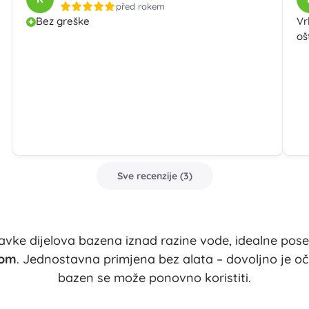
před rokem
Bluey
Bez greške
Vr
Plišanci
oš
Plišanci iz filmova i crtića
Interaktivni plišanci
Jurski svijet
Privjesci
Plišanaci i tješilice za najmlađe
+
Prikaži više
DC
Dječja soba
Sve recenzije
(
3
)
Dekoracije
Wednesday
Noćna svjetla i projektori
Spremišni prostor
Skakalice i njihalice
avke dijelova bazena iznad razine vode, idealne pos
Snježno kraljevstvo
Šatori i kućice
kom
. Jednostavna primjena bez alata – dovoljno je očist
+
Prikaži više
bazen se može ponovno koristiti.