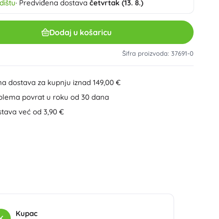
dištu
· Predviđena dostava
četvrtak (13. 8.)
Ostalo
Plastične građevne setove
Drvene građevne setove
Dodaj u košaricu
Magnetičke slagalice
Kuglične staze
Minecraft
Šifra proizvoda: 37691-0
Vijčane građevne slagalice
+
Prikaži više
na dostava za kupnju iznad 149,00 €
Minifigurice
blema povrat u roku od 30 dana
Mape za bilježnice
Automobili, vlakovi, zrakoplovi, brodovi
stava već od 3,90 €
Automobili
Na daljinsko upravljanje
Ideas
Vlakovi
Globusi
Poljoprivredna vozila
Integrirani sustav spašavanja
Wicked (Zla vještica)
+
Prikaži više
Kupac
K
Zabave i proslave