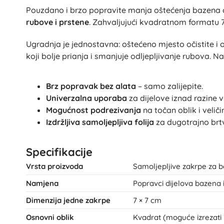
Oprema za djecu
Pouzdano i brzo popravite manja oštećenja bazena
rubove i prstene
. Zahvaljujući kvadratnom formatu 7 
Sigurnost
Hranjenje i dojenje
Ugradnja je jednostavna: oštećeno mjesto očistite i osu
Kupanje
koji bolje prianja i smanjuje odljepljivanje rubova.
Kolica
Spavanje
Brz popravak bez alata
– samo zalijepite.
+
Prikaži više
Univerzalna uporaba
za dijelove iznad razine 
Mogućnost podrezivanja
na točan oblik i veliči
Elektroničke igračke
Izdržljiva samoljepljiva folija
za dugotrajno brtv
Igračke na daljinsko upravljanje
Specifikacije
Igraće konzole
Dronovi
Vrsta proizvoda
Samoljepljive zakrpe za 
Mikroskopi i teleskopi
Namjena
Popravci dijelova bazena
Satovi
Dimenzija jedne zakrpe
7 × 7 cm
+
Prikaži više
Osnovni oblik
Kvadrat (moguće izrezati u