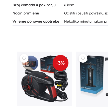
Broj komada u pakiranju
6 kom
Knjige
Način primjene
Očistiti i osušiti površinu, iz
Radne i zabavne bilježnice
Za najmlađe
Vrijeme ponovne upotrebe
Nekoliko minuta nakon p
Dodaci za knjige
Razglednice
Za male pripovjedače
+
Prikaži više
Oprema za prodavaonice
-3%