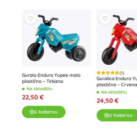
Knjige
Radne i zabavne bilježnice
Za najmlađe
Dodaci za knjige
Razglednice
Za male pripovjedače
+
Prikaži više
(1)
Guralo Enduro Yupee malo
Oprema za prodavaonice
Guralica Enduro Y
plastično – Tirkizna
plastična – Crvena
Na skladištu
Na skladištu
22,50 €
24,50 €
U košaricu
U košaricu