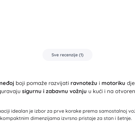
Bluey
Plišanci
Plišanci iz filmova i crtića
Interaktivni plišanci
Jurski svijet
Privjesci
Plišanaci i tješilice za najmlađe
+
Prikaži više
Sve recenzije
(
1
)
DC
Dječja soba
Dekoracije
međoj
boji pomaže razvijati
ravnotežu
i
motoriku
dje
Wednesday
Noćna svjetla i projektori
guravaju
sigurnu i zabavnu vožnju
u kući i na otvore
Spremišni prostor
Skakalice i njihalice
Snježno kraljevstvo
ji idealan je izbor za prve korake prema samostalnoj vožn
Šatori i kućice
i kompaktnim dimenzijama izvrsno pristaje za stan i šetnje.
+
Prikaži više