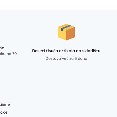
ma
Deseci tisuća artikala na skladištu
oku od 30
Dostava već za 3 dana
a
cijene
jčice