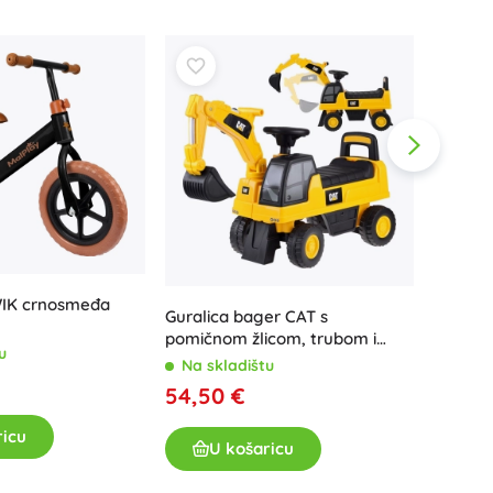
Poklon bonovi
WIK crnosmeđa
Falk ko
Guralica bager CAT s
okretn
pomičnom žlicom, trubom i
u
spremištem
Na sk
Na skladištu
94,50
54,50 €
ricu
U
U košaricu