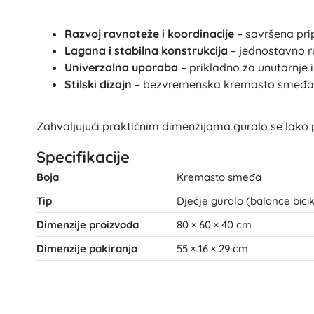
Oprema za djecu
Sigurnost
Razvoj ravnoteže i koordinacije
– savršena pri
Lagana i stabilna konstrukcija
Hranjenje i dojenje
– jednostavno ru
Univerzalna uporaba
– prikladno za unutarnje 
Kupanje
Stilski dizajn
– bezvremenska kremasto smeđa 
Kolica
Spavanje
+
Prikaži više
Zahvaljujući praktičnim dimenzijama guralo se lako pre
Specifikacije
Elektroničke igračke
Boja
Kremasto smeđa
Igračke na daljinsko upravljanje
Tip
Dječje guralo (balance bicik
Igraće konzole
Dimenzije proizvoda
80 × 60 × 40 cm
Dronovi
Mikroskopi i teleskopi
Dimenzije pakiranja
55 × 16 × 29 cm
Satovi
+
Prikaži više