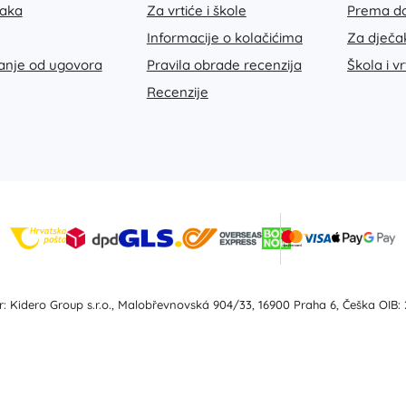
taka
Za vrtiće i škole
Prema do
Informacije o kolačićima
Za dječa
janje od ugovora
Pravila obrade recenzija
Škola i vr
Recenzije
: Kidero Group s.r.o., Malobřevnovská 904/33, 16900 Praha 6, Češka OIB: