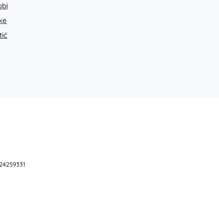
bi
ke
tić
 24259331