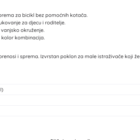
Oružje
Pistole
prema za bicikl bez pomoćnih kotača.
kovanje za djecu i roditelje.
Mačevi i bodeži
i vanjsko okruženje.
Vodne pištolje
kolor kombinacija.
Lukovi
Kuše
+
Prikaži više
nosi i sprema. Izvrstan poklon za male istraživače koji žele 
Dječja odjeća
Dječja odjeća za bebe
l)
Majice
Hudice i puloveri
Obuća
Čarape i tajice
+
Prikaži više