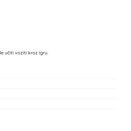
Igračke za kadu
učiti voziti kroz igru.
Pribor
Baterije
Zamjenski dijelovi
Pumpice