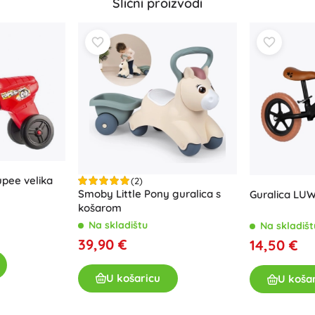
Slični proizvodi
Za djevojčice
Nakit
Torbice
Kutije za nakit
upee velika
(2)
Smoby Little Pony guralica s
Guralica LU
košarom
Na skladištu
Na skladišt
39,90 €
14,50 €
U košaricu
U koša