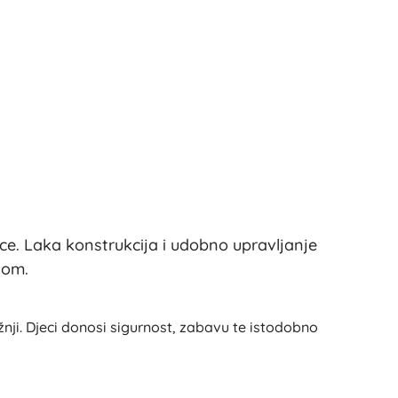
Art
Proslave
Kostimi
Dodaci za kostime
One Piece
Halloween
Uskrs
Gabinin čarobni kućica
Igračke za najmlađe
Zvečke, grickalice i dudice
ce. Laka konstrukcija i udobno upravljanje
Avatar
Interaktivne igračke
nom.
Slagalice, čekićanje, kocke
Guralice i igračke na povlačenje
ji. Djeci donosi sigurnost, zabavu te istodobno
Mazilice i tješilice
+
Prikaži više