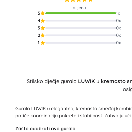
Architecture
ocjena
Igre na otvorenom
5
1
x
Dječja vozila
4
0
x
Igračke za pijesak
3
0
x
Dots
Igračke za vodu
2
0
x
Puhači mjehurića
1
0
x
+
Prikaži više
Batman
Lutke i bebe
Lutke
Stilsko dječje guralo
LUWIK
u
kremasto s
Vidiyo
Dodatci za bebe
osi
Bebe
Pribor za lutke
Gospodar prstenova
Guralo LUWIK u elegantnoj kremasto smeđoj kombinaci
Tkanene lutke
potiče koordinaciju pokreta i stabilnost. Zahvaljujuć
+
Prikaži više
Zašto odabrati ovo guralo
: