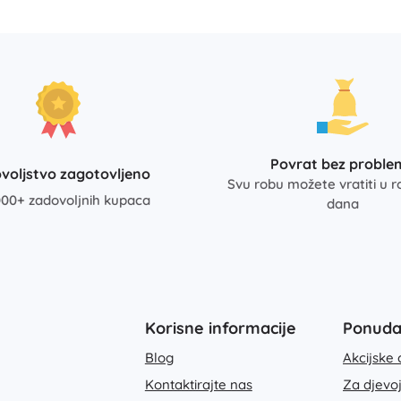
Povrat bez proble
voljstvo zagotovljeno
Svu robu možete vratiti u r
00+ zadovoljnih kupaca
dana
Korisne informacije
Ponud
Blog
Akcijske 
Kontaktirajte nas
Za djevo