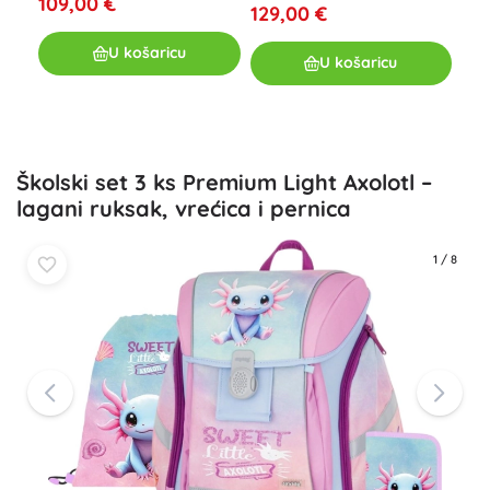
109,00 €
129,00 €
U košaricu
U košaricu
Školski set 3 ks Premium Light Axolotl –
lagani ruksak, vrećica i pernica
1
/
8