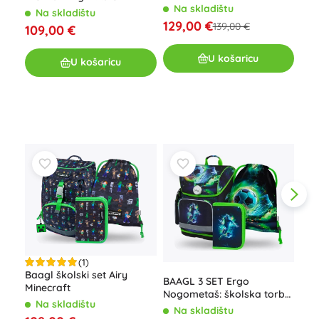
Axol
Na skladištu
ruksak, vrećica i pernica
Na skladištu
vre
N
129,00 €
139,00 €
109,00 €
127
U košaricu
U košaricu
(1)
Ško
Baagl školski set Airy
BAAGL 3 SET Ergo
Minecraft
N
Nogometaš: školska torba,
Na skladištu
pernica, vrećica
12
Na skladištu