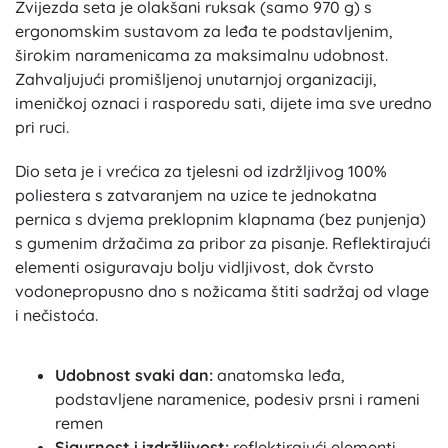
Zvijezda seta je olakšani ruksak (samo 970 g) s
ergonomskim sustavom za leđa te podstavljenim,
širokim naramenicama za maksimalnu udobnost.
Zahvaljujući promišljenoj unutarnjoj organizaciji,
imeničkoj oznaci i rasporedu sati, dijete ima sve uredno
pri ruci.
Dio seta je i vrećica za tjelesni od izdržljivog 100%
poliestera s zatvaranjem na uzice te jednokatna
pernica s dvjema preklopnim klapnama (bez punjenja)
s gumenim držačima za pribor za pisanje. Reflektirajući
elementi osiguravaju bolju vidljivost, dok čvrsto
vodonepropusno dno s nožicama štiti sadržaj od vlage
i nečistoća.
Udobnost svaki dan:
anatomska leđa,
podstavljene naramenice, podesiv prsni i rameni
remen
Sigurnost i izdržljivost:
reflektirajući elementi,