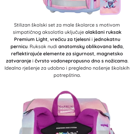
Stilizan školski set za male školarce s motivom
simpatičnog aksolotla uključuje
olakšani ruksak
Premium Light
,
vrećicu za tjelesni
i
jednokatnu
pernicu
. Ruksak nudi
anatomsky oblikovana leđa
,
reflektirajuće elemente za sigurnost
,
magnetsko
zatvaranje
i
čvrsto vodonepropusno dno s nožicama
.
Idealno rješenje za udobno i pregledno nošenje školskih
potrepština.