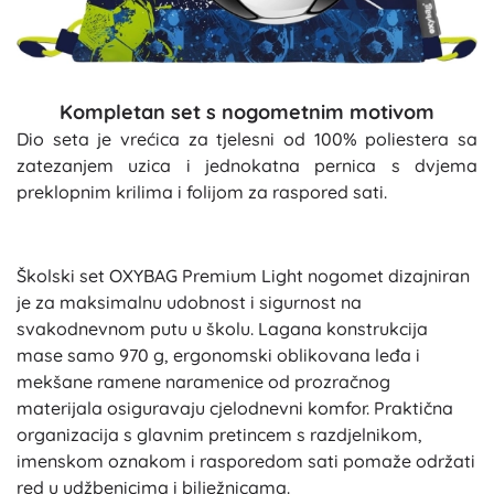
Kompletan set s nogometnim motivom
Dio seta je vrećica za tjelesni od 100% poliestera sa
zatezanjem uzica i jednokatna pernica s dvjema
preklopnim krilima i folijom za raspored sati.
Školski set OXYBAG Premium Light nogomet dizajniran
je za maksimalnu udobnost i sigurnost na
svakodnevnom putu u školu. Lagana konstrukcija
mase samo 970 g, ergonomski oblikovana leđa i
mekšane ramene naramenice od prozračnog
materijala osiguravaju cjelodnevni komfor. Praktična
organizacija s glavnim pretincem s razdjelnikom,
imenskom oznakom i rasporedom sati pomaže održati
red u udžbenicima i bilježnicama.