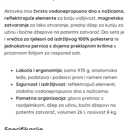
Aktovka ima
čvrsto vodonepropusno dno s nožicama
,
reflektirajuće elemente
za bolju vidljivost,
magnetsko
zatvaranje
za lako otvaranje, prednji džep za kutiju za
užinu i bočne džepove na patentni zatvarač. Dio seta je
i
vrećica za tjelesni od izdržljivog 100% poliestera
te
jednokatna pernica s dvjema preklopnim krilima
s
prozirnom folijom za raspored sati.
Lakoća i ergonomija:
samo 970 g, anatomska
leđa, podstava i podesivi prsni i rameni remen.
Sigurnost i izdržljivost:
reflektirajući elementi,
stabilno vodonepropusno dno s nožicama.
Pametna organizacija:
glavni pretinac s
razdjelnikom, džep za užinu, bočni džepovi na
patentni zatvarač, volumen 26 l, nosivost 8 kg.
Specifikacije