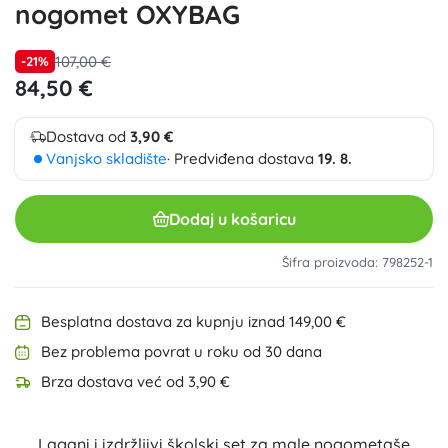
nogomet OXYBAG
107,00 €
-21%
84,50 €
Dostava od
3,90 €
Vanjsko skladište
· Predviđena dostava
19. 8.
Dodaj u košaricu
Šifra proizvoda: 798252-1
Besplatna dostava za kupnju iznad 149,00 €
Bez problema povrat u roku od 30 dana
Brza dostava već od 3,90 €
Lagani i izdržljivi školski set za male nogometaše