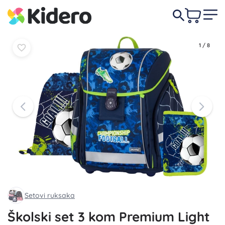
107,00 €
-21%
U
U
84,50 €
košaricu
košaricu
1
/
8
Setovi ruksaka
Školski set 3 kom Premium Light