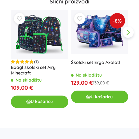
Slični proizvodi
-8%
(1)
Školski set Ergo Axolotl
Baagl školski set Airy
Minecraft
Na skladištu
BAA
Na skladištu
Nog
129,00 €
139,00 €
109,00 €
per
N
12
U košaricu
U košaricu