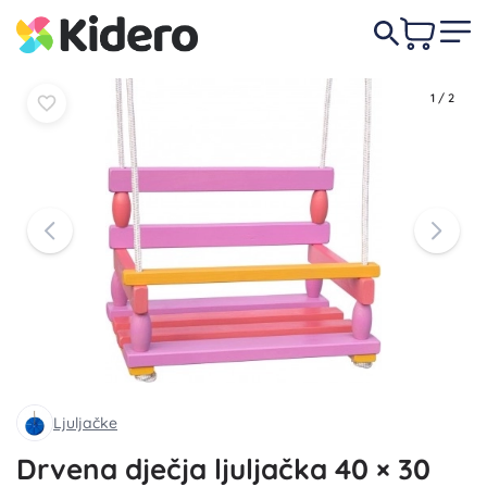
U
U
30,50 €
košaricu
košaricu
1
/
2
Ljuljačke
Drvena dječja ljuljačka 40 × 30