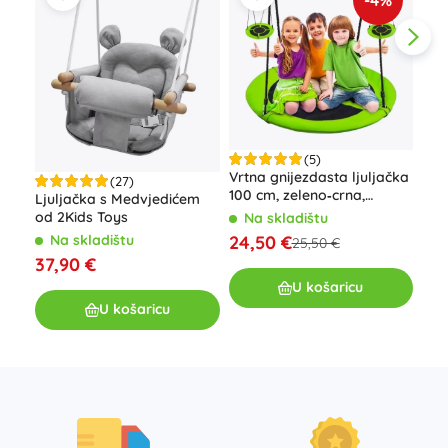
-4%
(5)
Vrtna gnijezdasta ljuljačka
Drv
(27)
100 cm, zeleno‑crna,
Pri
Ljuljačka s Medvjedićem
nosivost 150 kg
od 2Kids Toys
Na skladištu
N
24,50 €
27
Na skladištu
25,50 €
37,90 €
U košaricu
U košaricu