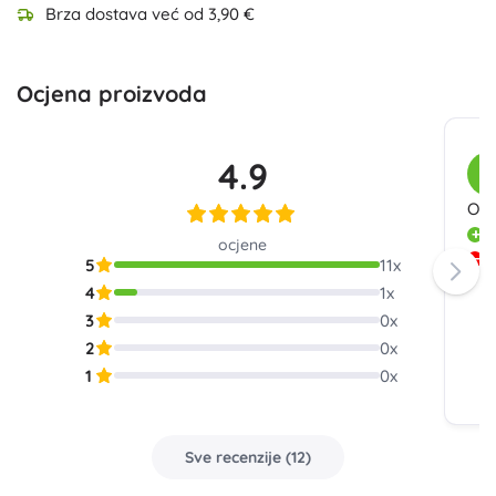
Brza dostava već od 3,90 €
Ocjena proizvoda
4.9
K
Opć
L
ocjene
N
5
11
x
će
4
1
x
3
0
x
2
0
x
1
0
x
Sve recenzije
(
12
)