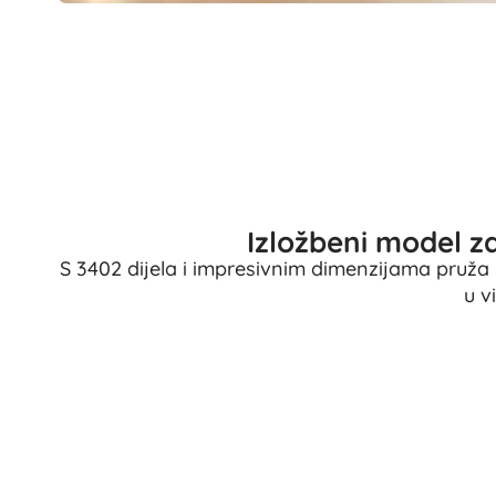
Pribor
Baterije
Zamjenski dijelovi
Pumpice
Oprema za prodavaonice
Izložbeni model za
S 3402 dijela i impresivnim dimenzijama pruža ur
u vi