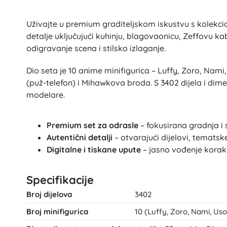
Uživajte u premium graditeljskom iskustvu s kolekc
detalje uključujući kuhinju, blagovaonicu, Zeffovu k
odigravanje scena i stilsko izlaganje.
Dio seta je 10 anime minifigurica – Luffy, Zoro, Nam
(puž-telefon) i Mihawkova broda. S 3402 dijela i dime
modelare.
Premium set za odrasle
– fokusirana gradnja i 
Autentični detalji
– otvarajući dijelovi, tematske
Digitalne i tiskane upute
– jasno vođenje korak p
Specifikacije
Broj dijelova
3402
Broj minifigurica
10 (Luffy, Zoro, Nami, Us