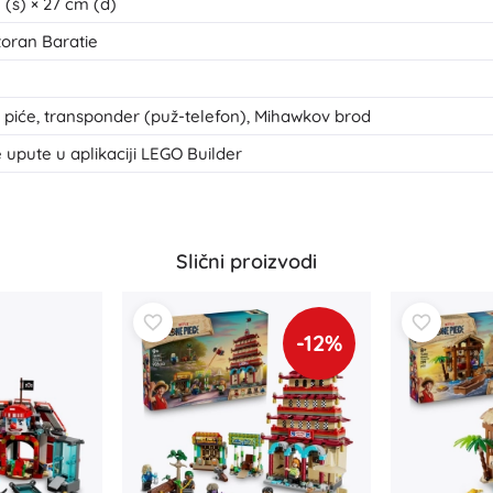
 (š) × 27 cm (d)
toran Baratie
 i piće, transponder (puž-telefon), Mihawkov brod
e upute u aplikaciji LEGO Builder
Slični proizvodi
-12%