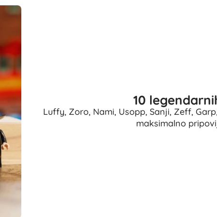
Oružje
Pistole
Mačevi i bodeži
Vodne pištolje
Lukovi
Kuše
+
Prikaži više
10 legendarni
Luffy, Zoro, Nami, Usopp, Sanji, Zeff, Ga
Dječja odjeća
maksimalno pripovij
Dječja odjeća za bebe
Majice
Hudice i puloveri
Obuća
Čarape i tajice
+
Prikaži više