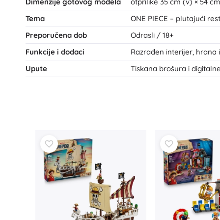
Dimenzije gotovog modela
otprilike 35 cm (v) × 54 cm
Tema
ONE PIECE – plutajući res
Preporučena dob
Odrasli / 18+
Funkcije i dodaci
Razrađen interijer, hrana
Upute
Tiskana brošura i digitaln