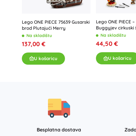
Lego ONE PIECE – 
Lego ONE PIECE 75639 Gusarski
Buggyjev cirkuski 
brod Plutajući Merry
Na skladištu
Na skladištu
44,50 €
137,00 €
U košaricu
U košaricu
Besplatna dostava
Zado