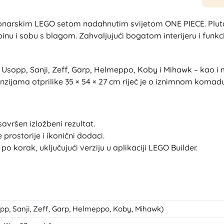
ionarskim LEGO setom nadahnutim svijetom ONE PIECE. Pluta
abinu i sobu s blagom. Zahvaljujući bogatom interijeru i fun
i, Usopp, Sanji, Zeff, Garp, Helmeppo, Koby i Mihawk – kao 
nzijama otprilike 35 × 54 × 27 cm riječ je o iznimnom komadu
savršen izložbeni rezultat.
 prostorije i ikonični dodaci.
o korak, uključujući verziju u aplikaciji LEGO Builder.
opp, Sanji, Zeff, Garp, Helmeppo, Koby, Mihawk)