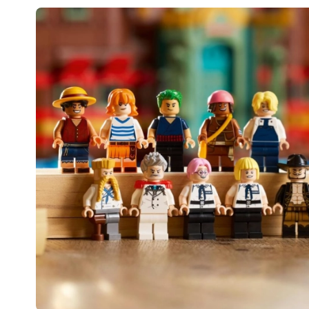
Oprema za djecu
Sigurnost
Hranjenje i dojenje
Kupanje
Kolica
Spavanje
+
Prikaži više
Elektroničke igračke
Igračke na daljinsko upravljanje
Igraće konzole
Dronovi
Satovi
Mikroskopi i teleskopi
+
Prikaži više