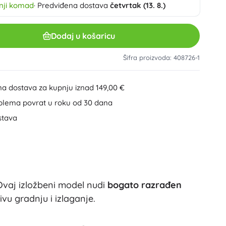
nji komad
· Predviđena dostava
četvrtak (13. 8.)
Ostalo
Plastične građevne setove
Drvene građevne setove
Dodaj u košaricu
Magnetičke slagalice
Kuglične staze
Speed Champions
Šifra proizvoda: 408726-1
Vijčane građevne slagalice
+
Prikaži više
na dostava za kupnju iznad 149,00 €
DREAMZzz
blema povrat u roku od 30 dana
Mape za bilježnice
Društvene igre i zagonetke
stava
Puzzle
Društvene igre
Ideas
Zagonetke i glavolomke
Globusi
Kartaške igre
Party igre
Ovaj izložbeni model nudi
bogato razrađen
Wicked (Zla vještica)
+
Prikaži više
vu gradnju i izlaganje.
Zabave i proslave