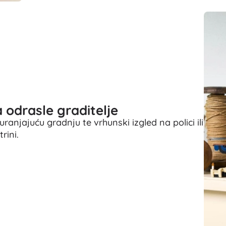
Za djevojčice
Nakit
Torbice
Kutije za nakit
 odrasle graditelje
anjajuću gradnju te vrhunski izgled na polici ili
trini.