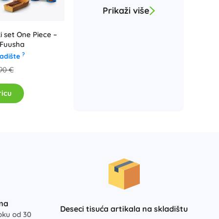
Prikaži više
i set One Piece –
 Fuusha
?
ladište
90 €
ricu
ma
Deseci tisuća artikala na skladištu
oku od 30