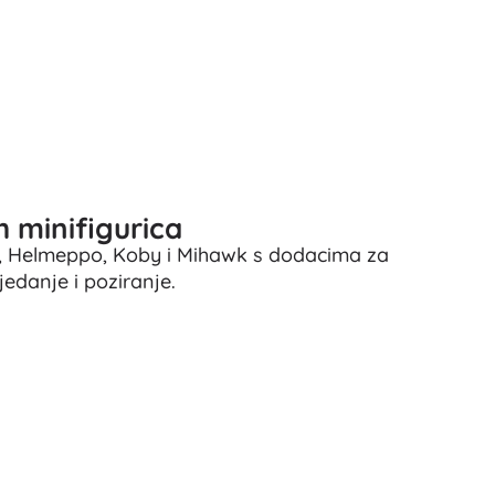
Igračke za kadu
h minifigurica
rp, Helmeppo, Koby i Mihawk s dodacima za
Knjige
edanje i poziranje.
Radne i zabavne bilježnice
Za najmlađe
Dodaci za knjige
Razglednice
Za male pripovjedače
+
Prikaži više