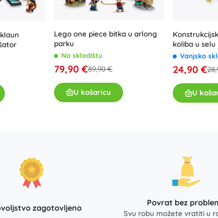
Lego one piece bitka u arlong
Konstrukcijsk
klaun
parku
koliba u selu
šator
Na skladištu
Vanjsko sk
79,90 €
24,90 €
89,90 €
28,
U košaricu
U koša
Povrat bez proble
voljstvo zagotovljeno
Svu robu možete vratiti u r