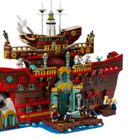
Jurski svijet
Proslave
Kostimi
Dodaci za kostime
One Piece
Halloween
Uskrs
Gabinin čarobni kućica
Igračke za najmlađe
Zvečke, grickalice i dudice
Avatar
Interaktivne igračke
Slagalice, čekićanje, kocke
Mazilice i tješilice
Guralice i igračke na povlačenje
+
Prikaži više