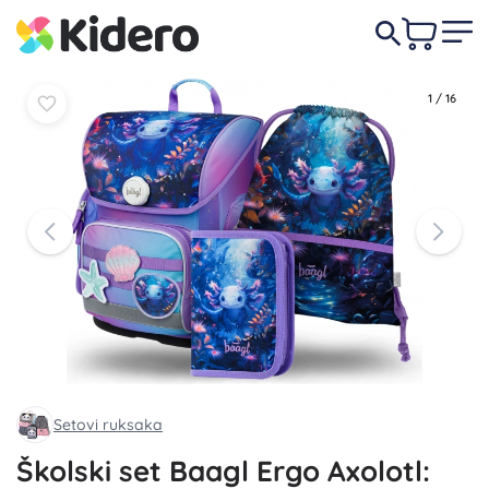
U
U
127,00 €
košaricu
košaricu
1
/
16
Setovi ruksaka
Školski set Baagl Ergo Axolotl: