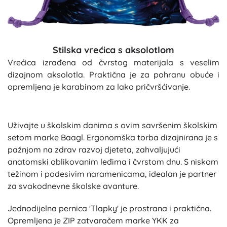
Stilska vrećica s aksolotlom
Vrećica izrađena od čvrstog materijala s veselim
dizajnom aksolotla. Praktična je za pohranu obuće i
opremljena je karabinom za lako pričvršćivanje.
Uživajte u školskim danima s ovim savršenim školskim
setom marke Baagl. Ergonomška torba dizajnirana je s
pažnjom na zdrav razvoj djeteta, zahvaljujući
anatomski oblikovanim leđima i čvrstom dnu. S niskom
težinom i podesivim naramenicama, idealan je partner
za svakodnevne školske avanture.
Jednodijelna pernica 'Tlapky' je prostrana i praktična.
Opremljena je ZIP zatvaračem marke YKK za