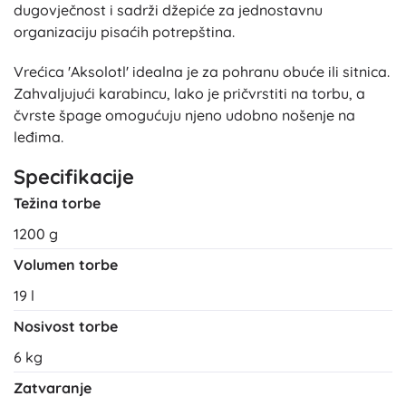
dugovječnost i sadrži džepiće za jednostavnu
organizaciju pisaćih potrepština.
Vrećica 'Aksolotl' idealna je za pohranu obuće ili sitnica.
Zahvaljujući karabincu, lako je pričvrstiti na torbu, a
čvrste špage omogućuju njeno udobno nošenje na
leđima.
Specifikacije
Težina torbe
1200 g
Volumen torbe
19 l
Nosivost torbe
6 kg
Zatvaranje