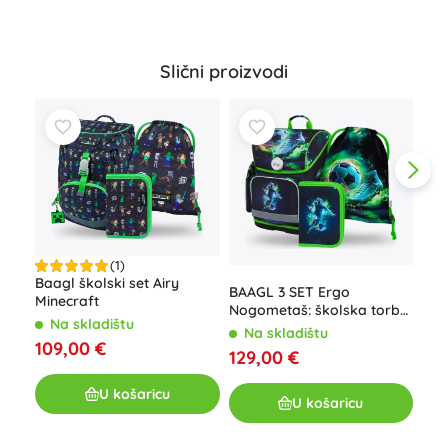
Slični proizvodi
(1)
Baagl školski set Airy
BAAGL 3 SET Ergo
Minecraft
Nogometaš: školska torba,
Ško
Na skladištu
pernica, vrećica
Na skladištu
109,00 €
N
129,00 €
12
U košaricu
U košaricu