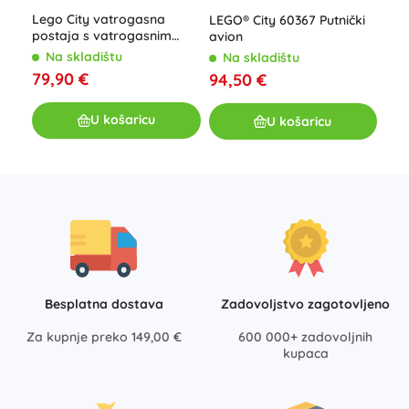
LEG
Lego City vatrogasna
LEGO® City 60367 Putnički
lab
postaja s vatrogasnim
avion
ist
vozilom
N
Na skladištu
Na skladištu
10
79,90 €
94,50 €
U košaricu
U košaricu
Besplatna dostava
Zadovoljstvo zagotovljeno
Za kupnje preko 149,00 €
600 000+ zadovoljnih
kupaca