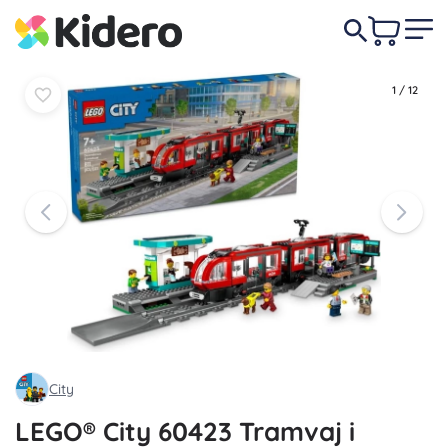
U
U
89,90 €
košaricu
košaricu
1
/
12
City
LEGO® City 60423 Tramvaj i