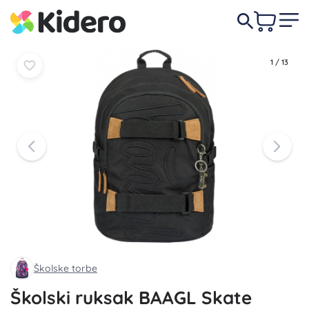
U
U
84,50 €
košaricu
košaricu
1
/
13
Školske torbe
Školski ruksak BAAGL Skate