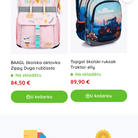
Stu
Spo
N
59
Topgal školski ruksak
BAAGL školska aktovka
Traktor elly
Zippy Duga ružičasta
Na skladištu
Na skladištu
89,90 €
84,50 €
U košaricu
U košaricu