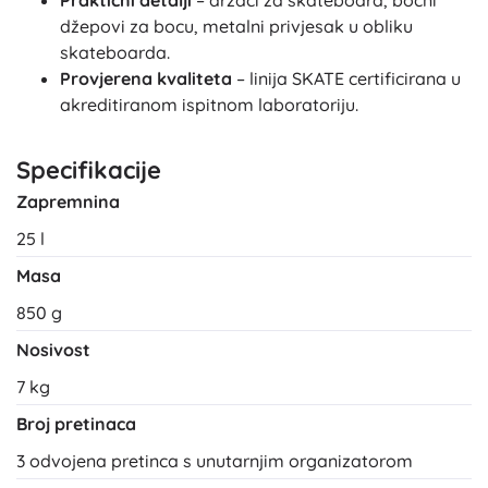
Praktični detalji
– držači za skateboard, bočni
džepovi za bocu, metalni privjesak u obliku
skateboarda.
Provjerena kvaliteta
– linija SKATE certificirana u
akreditiranom ispitnom laboratoriju.
Specifikacije
Zapremnina
25 l
Masa
850 g
Nosivost
7 kg
Broj pretinaca
3 odvojena pretinca s unutarnjim organizatorom