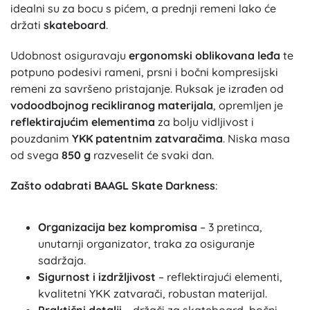
idealni su za bocu s pićem, a prednji remeni lako će
držati
skateboard
.
Udobnost osiguravaju
ergonomski oblikovana leđa
te
potpuno podesivi rameni, prsni i bočni kompresijski
remeni za savršeno pristajanje. Ruksak je izrađen od
vodoodbojnog recikliranog materijala
, opremljen je
reflektirajućim elementima
za bolju vidljivost i
pouzdanim
YKK patentnim zatvaračima
. Niska masa
od svega
850 g
razveselit će svaki dan.
Zašto odabrati BAAGL Skate Darkness
:
Organizacija bez kompromisa
– 3 pretinca,
unutarnji organizator, traka za osiguranje
sadržaja.
Sigurnost i izdržljivost
– reflektirajući elementi,
kvalitetni YKK zatvarači, robustan materijal.