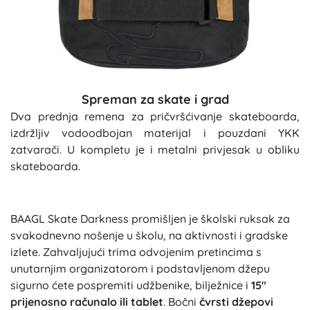
Spreman za skate i grad
Dva prednja remena za pričvršćivanje skateboarda,
izdržljiv vodoodbojan materijal i pouzdani YKK
zatvarači. U kompletu je i metalni privjesak u obliku
skateboarda.
BAAGL Skate Darkness promišljen je školski ruksak za
svakodnevno nošenje u školu, na aktivnosti i gradske
izlete. Zahvaljujući trima odvojenim pretincima s
unutarnjim organizatorom i podstavljenom džepu
sigurno ćete pospremiti udžbenike, bilježnice i
15"
prijenosno računalo ili tablet
. Bočni
čvrsti džepovi