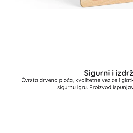
Pribor
Baterije
Zamjenski dijelovi
Pumpice
Oprema za prodavaonice
Sigurni i izdrž
Čvrsta drvena ploča, kvalitetne vezice i glat
sigurnu igru. Proizvod ispunj