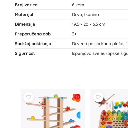
Broj vezica
6 kom
Materijal
Drvo, tkanina
Dimenzije
19,5 × 20 × 6,5 cm
Preporučena dob
3+
Sadržaj pakiranja
Drvena perforirana ploča, 4
Sigurnost
Ispunjava sve europske si