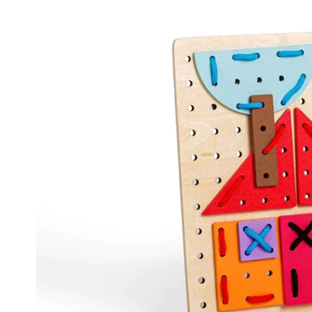
Oprema za djecu
Sigurnost
Hranjenje i dojenje
Kupanje
Kolica
Spavanje
+
Prikaži više
Elektroničke igračke
Igračke na daljinsko upravljanje
Igraće konzole
Dronovi
Satovi
Mikroskopi i teleskopi
+
Prikaži više