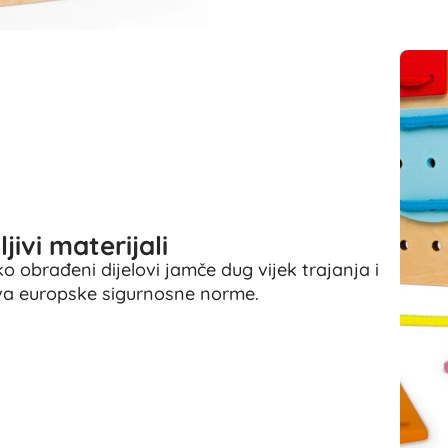
Za djevojčice
Nakit
Torbice
Kutije za nakit
ljivi materijali
ko obrađeni dijelovi jamče dug vijek trajanja i
ava europske sigurnosne norme.