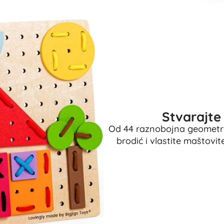
Oružje
Pistole
Mačevi i bodeži
Vodne pištolje
Lukovi
Kuše
+
Prikaži više
Stvarajte
Dječja odjeća
Od 44 raznobojna geometrijs
Dječja odjeća za bebe
brodić i vlastite maštovit
Majice
Hudice i puloveri
Obuća
Čarape i tajice
+
Prikaži više