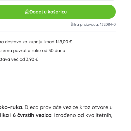
Ostalo
Plastične građevne setove
Dodaj u košaricu
Drvene građevne setove
Magnetičke slagalice
Šifra proizvoda: 132084-0
Kuglične staze
Speed Champions
Vijčane građevne slagalice
na dostava za kupnju iznad 149,00 €
+
Prikaži više
blema povrat u roku od 30 dana
DREAMZzz
stava već od 3,90 €
Mape za bilježnice
Društvene igre i zagonetke
Puzzle
Društvene igre
Ideas
Zagonetke i glavolomke
Globusi
Kartaške igre
Party igre
 oko–ruka
. Djeca provlače vezice kroz otvore u
Wicked (Zla vještica)
+
Prikaži više
lika
i
6 čvrstih vezica
. Izrađeno od kvalitetnih,
Zabave i proslave