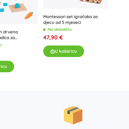
Montessori set igračaka za
djecu od 5 mjeseci
Na skladištu
n drvena
Viga dr
47,90 €
adica za
obojen
e Montessori
u
Na sk
U košaricu
26,90
ricu
U