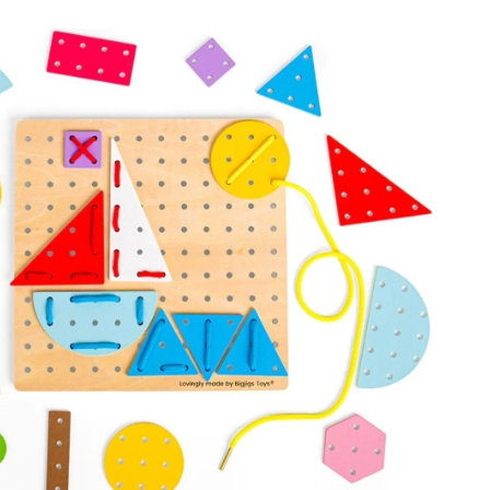
Jurski svijet
Proslave
Kostimi
Dodaci za kostime
One Piece
Halloween
Uskrs
Gabinin čarobni kućica
Igračke za najmlađe
Zvečke, grickalice i dudice
Avatar
Interaktivne igračke
Slagalice, čekićanje, kocke
Mazilice i tješilice
Guralice i igračke na povlačenje
+
Prikaži više