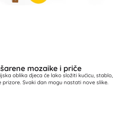
Igračke za kadu
 šarene mozaike i priče
Knjige
ka oblika djeca će lako složiti kućicu, stablo,
Radne i zabavne bilježnice
e prizore. Svaki dan mogu nastati nove slike.
Za najmlađe
Dodaci za knjige
Razglednice
Za male pripovjedače
+
Prikaži više