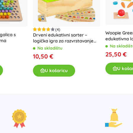
(4)
Woopie Gree
galica s
Drveni edukativni sorter –
edukativna l
ima
logička igra za razvrstavanje
razvrstavanj
Na skladišt
slika i oblika
Na skladištu
25,50 €
10,50 €
U koša
U košaricu