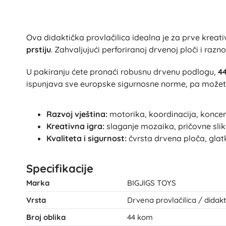
Ova didaktička provlačilica idealna je za prve kreat
prstiju
. Zahvaljujući perforiranoj drvenoj ploči i raz
U pakiranju ćete pronaći robusnu drvenu podlogu,
44
ispunjava sve europske sigurnosne norme, pa možete b
Razvoj vještina:
motorika, koordinacija, koncent
Kreativna igra:
slaganje mozaika, pričovne slike
Kvaliteta i sigurnost:
čvrsta drvena ploča, glatki
Specifikacije
Marka
BIGJIGS TOYS
Vrsta
Drvena provlačilica / didak
Broj oblika
44 kom