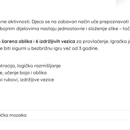
ivne aktivnosti. Djeca se na zabavan način uče prepoznavati
nobojnim dijelovima nastaju jednostavne i složenije slike – t
 šarena oblika
i
6 izdržljivih vezica
za provlačenje. Igračka j
iti sigurni u bezbrižnu igru već od 3 godine.
racija, logičko razmišljanje
, učenje boja i oblika
 rubovi, izdržljive vezice
tička mozaika